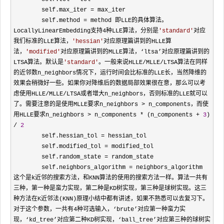
        self.max_iter 
=
 max_iter

        self.method 
= method 即LLE的具体算法。
LocallyLinearEmbedding支持4种LLE算法，分别是
'
standard
'
对应
我们标准的LLE算法，
'
hessian
'
对应原理篇讲到的HLLE算
法，
'
modified
'
对应原理篇讲到的MLLE算法，‘ltsa’对应原理篇讲到的
LTSA算法。默认是
'
standard
'
。一般来说HLLE/MLLE/LTSA算法在同样
的近邻数n_neighbors情况下，运行时间会比标准的LLE长，当然降维的
效果会稍微好一些。如果你对降维后的数据局部效果很在意，那么可以考
虑使用HLLE/MLLE/LTSA或者增大n_neighbors，否则标准的LLE就可以
了。需要注意的是使用MLLE要求n_neighbors > n_components，而使
用HLLE要求n_neighbors > n_components * (n_components + 
3
) 
/ 
2
        self.hessian_tol 
=
 hessian_tol

        self.modified_tol 
=
 modified_tol

        self.random_state 
=
 random_state

        self.neighbors_algorithm 
= neighbors_algorithm 
这个是k近邻的搜索方法，和KNN算法的使用的搜索方法一样。算法一共有
三种，第一种是蛮力实现，第二种是KD树实现，第三种是球树实现。这三
种方法在K近邻法(KNN)原理小结中都有讲述，如果不熟悉可以去复习下。
对于这个参数，一共有4种可选输入，‘brute’对应第一种蛮力实
现，‘kd_tree’对应第二种KD树实现，‘ball_tree’对应第三种的球树实