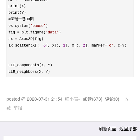
print(X)

print(Y)

#画瑞士卷3D图

os.system(
'
pause
'
)

fig 
= plt.figure(
'
data
'
)

ax 
=
 Axes3D(fig)

ax.scatter(X[:, 
0
], X[:, 
1
], X[:, 
2
], marker=
'
o
'
, c=
Y)

LLE_components(X, Y)

LLE_neighbors(X, Y)
posted @
2020-07-31 21:54
喵小喵~
阅读(
673
) 评论(
0
)
收
藏
举报
刷新页面
返回顶部