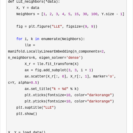
def LLE_neighbors(
*
data):

    X, Y 
=
 data

    Neighbors 
= [
1
, 
2
, 
3
, 
4
, 
5
, 
15
, 
30
, 
100
, Y.size - 
1
]

    fig 
= plt.figure(
"
LLE
"
, figsize=(
9
, 
9
))

for
 i, k 
in
 enumerate(Neighbors):

        lle 
= 
manifold.LocallyLinearEmbedding(n_components=
2
, 
n_neighbors=k, eigen_solver=
'
dense
'
)

        X_r 
=
 lle.fit_transform(X)

        ax 
= fig.add_subplot(
3
, 
3
, i + 
1
)

        ax.scatter(X_r[:, 
0
], X_r[:, 
1
], marker=
'
o
'
, 
c=Y, alpha=
0.5
)

        ax.set_title(
"
k = %d
"
 %
 k)

        plt.xticks(fontsize
=
10
, color=
"
darkorange
"
)

        plt.yticks(fontsize
=
10
, color=
"
darkorange
"
)

    plt.suptitle(
"
LLE
"
)

    plt.show()

X, Y 
=
 load_data()
