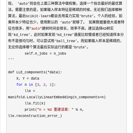
现， ‘auto’则会在上面三种算法中做权衡，选择一个拟合最好的最优算
法。需要注意的是，如果输入样本特征是稀疏的时候，无论我们选择哪种
算法，最后scikit-learn都会去用蛮力实现‘brute’。个人的经验，如
果样本少特征也少，使用默认的 ‘auto’就够了。 如果数据量很大或者特
征也很多，用
"
auto
"
建树时间会很长，效率不高，建议选择KD树实
现‘kd_tree’，此时如果发现‘kd_tree’速度比较慢或者已经知道样本分
布不是很均匀时，可以尝试用‘ball_tree’。而如果输入样本是稀疏的，
无论你选择哪个算法最后实际运行的都是‘brute’。

        self.n_jobs 
=
def LLE_components(
*
data):

    X, Y 
=
 data

for
 n 
in
 [
3
, 
2
, 
1
]:

        lle 
= 
manifold.LocallyLinearEmbedding(n_components=
n)

        lle.fit(X)

        print(
"
n = %d 重建误差：
"
 %
 n, 
lle.reconstruction_error_)
