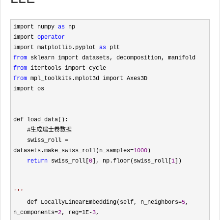
import numpy 
as
 np

import 
operator
import matplotlib.pyplot 
as
from
from
from
 mpl_toolkits.mplot3d import Axes3D

import os

def load_data():

    #生成瑞士卷数据

    swiss_roll 
= 
datasets.make_swiss_roll(n_samples=
1000
)

return
 swiss_roll[
0
], np.floor(swiss_roll[
1
])

    def LocallyLinearEmbedding(self, n_neighbors=
5
, 
n_components=
2
, reg=1E-
3
,
