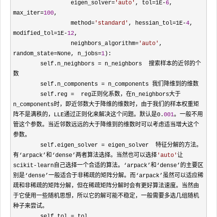
                 eigen_solver
=
'
auto
'
, tol=1E-
6
, 
max_iter=
100
,

                 method
=
'
standard
'
, hessian_tol=1E-
4
, 
modified_tol=1E-
12
,

                 neighbors_algorithm
=
'
auto
'
, 
random_state=None, n_jobs=
1
):

        self.n_neighbors 
=
 n_neighbors  搜索样本的近邻的个
数

        self.n_components 
=
 n_components 我们降维到的维数

        self.reg 
=  reg正则化系数，在n_neighbors大于
n_components时，即近邻数大于降维的维数时，由于我们的样本权重矩
阵不是满秩的，LLE通过正则化来解决这个问题。默认是0.
001
。一般不用
管这个参数。当近邻数远远的大于降维到的维数时可以考虑适当增大这个
参数。

        self.eigen_solver 
= eigen_solver  特征分解的方法。
有‘arpack’和‘dense’两者算法选择。当然也可以选择
'
auto
'
让
scikit-
learn自己选择一个合适的算法。‘arpack’和‘dense’的主要区
别是‘dense’一般适合于非稀疏的矩阵分解。而‘arpack’虽然可以适应稀
疏和非稀疏的矩阵分解，但在稀疏矩阵分解时会有更好算法速度。当然由
于它使用一些随机思想，所以它的解可能不稳定，一般需要多选几组随机
种子来尝试。

        self.tol 
=
 tol
