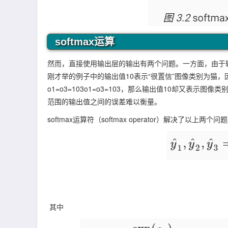
softmax运算
然而，直接使用输出层的输出有两个问题。一方面，由于
刚才举的例子中的输出值10表示“很置信”图像类别为猫，
o
1
=
o
3
=
10
3
o1=o3=103，那么输出值10却又表示图
范围的输出值之间的误差难以衡量。
softmax运算符（softmax operator）解决了
其中