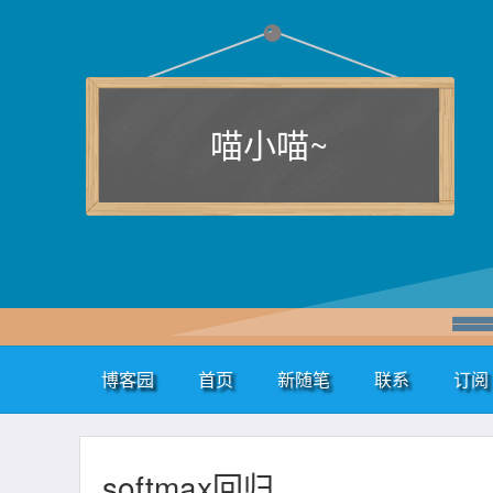
喵小喵~
博客园
首页
新随笔
联系
订阅
softmax回归