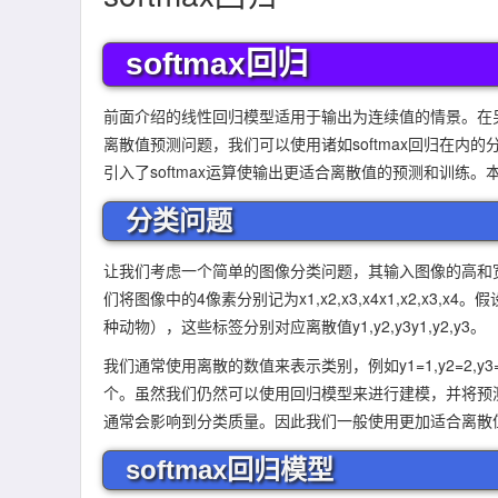
softmax回归
前面介绍的线性回归模型适用于输出为连续值的情景。在
离散值预测问题，我们可以使用诸如softmax回归在内的
引入了softmax运算使输出更适合离散值的预测和训练。
分类问题
让我们考虑一个简单的图像分类问题，其输入图像的高和
们将图像中的4像素分别记为
x
1
,
x
2
,
x
3
,
x
4
x1,x2,x3
种动物），这些标签分别对应离散值
y
1
,
y
2
,
y
3
y1,y2,y3。
我们通常使用离散的数值来表示类别，例如
y
1
=
1
,
y
2
=
2
,
y
3
个。虽然我们仍然可以使用回归模型来进行建模，并将预测
通常会影响到分类质量。因此我们一般使用更加适合离散
softmax回归模型