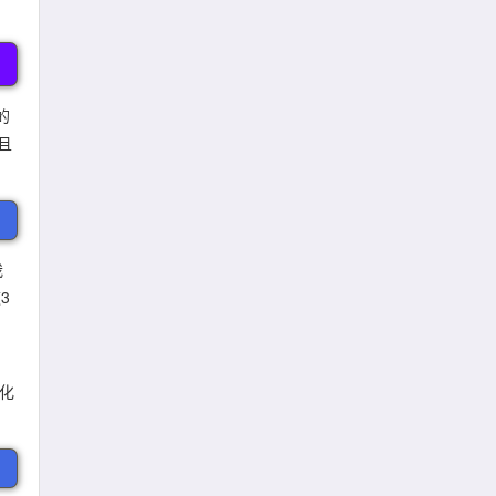
的
且
我
3
化