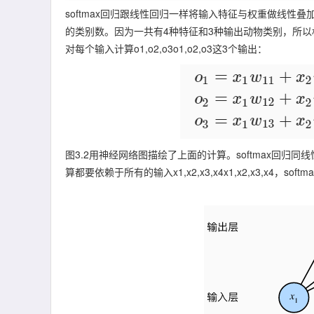
softmax回归跟线性回归一样将输入特征与权重做线性叠
的类别数。因为一共有4种特征和3种输出动物类别，所以
对每个输入计算
o
1
,
o
2
,
o
3
o1,o2,o3这3个输出：
图3.2用神经网络图描绘了上面的计算。softmax回
算都要依赖于所有的输入
x
1
,
x
2
,
x
3
,
x
4
x1,x2,x3,x4，