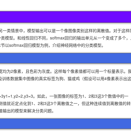
另一类情景中，模型输出可以是一个像图像类别这样的离散值。对于这样
分类模型。和线性回归不同，softmax回归的输出单元从一个变成了多个，
本节以softmax回归模型为例，介绍神经网络中的分类模型。
宽均为2像素，且色彩为灰度。这样每个像素值都可以用一个标量表示。
,x4。假设训练数据集中图像的真实标签为狗、猫或鸡（假设可以用4像素表示出这
=
3
y1=1,y2=2,y3=3。如此，一张图像的标签为1、2和3这3个数值中的一
值就近定点化到1、2和3这3个离散值之一，但这种连续值到离散值的转
值输出的模型来解决分类问题。