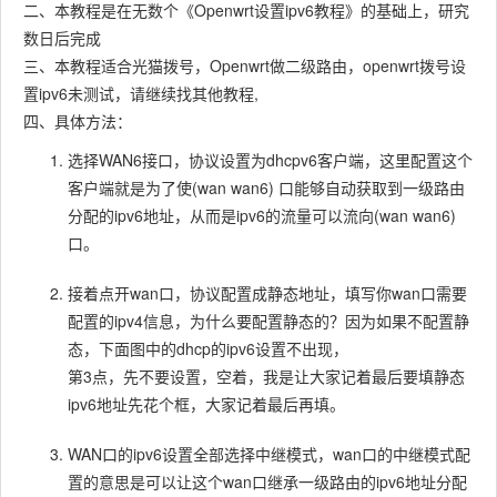
二、本教程是在无数个《Openwrt设置ipv6教程》的基础上，研究
数日后完成
三、本教程适合光猫拨号，Openwrt做二级路由，openwrt拨号设
置ipv6未测试，请继续找其他教程,
四、具体方法：
选择WAN6接口，协议设置为dhcpv6客户端，这里配置这个
客户端就是为了使(wan wan6) 口能够自动获取到一级路由
分配的ipv6地址，从而是ipv6的流量可以流向(wan wan6)
口。
接着点开wan口，协议配置成静态地址，填写你wan口需要
配置的ipv4信息，为什么要配置静态的？因为如果不配置静
态，下面图中的dhcp的ipv6设置不出现，
第3点，先不要设置，空着，我是让大家记着最后要填静态
ipv6地址先花个框，大家记着最后再填。
WAN口的ipv6设置全部选择中继模式，wan口的中继模式配
置的意思是可以让这个wan口继承一级路由的ipv6地址分配