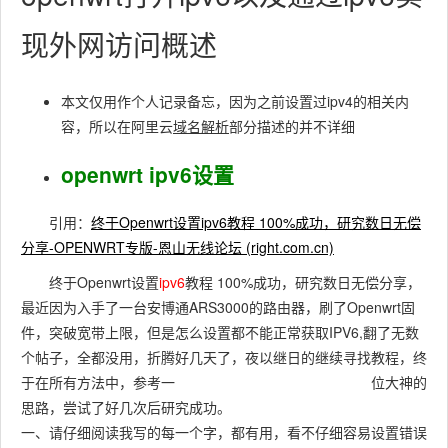
现外网访问概述
本文仅用作个人记录备忘，因为之前设置过ipv4的相关内
容，所以在阿里云
域名解析
部分描述的并不详细
openwrt ipv6设置
引用：
终于Openwrt设置ipv6教程 100%成功，研究数日无偿
分享-OPENWRT专版-恩山无线论坛 (right.com.cn)
终于Openwrt设置
ipv6
教程 100%成功，研究数日无偿分享，
最近因为入手了一台安博通ARS3000的路由器，刷了Openwrt固
件，突破宽带上限，但是怎么设置都不能正常获取IPV6,翻了无数
个帖子，全都没用，折腾好几天了，夜以继日的继续寻找教程，终
于在所有方法中，参考一 位大神的
思路，尝试了好几次后研究成功。
一、请仔细阅读我写的每一个字，都有用，看不仔细容易设置错误