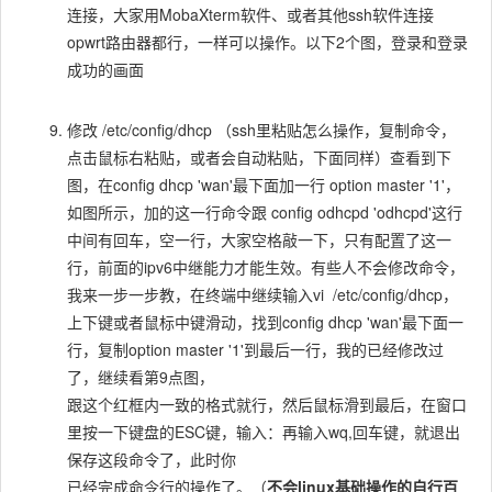
连接，大家用MobaXterm软件、或者其他ssh软件连接
opwrt路由器都行，一样可以操作。以下2个图，登录和登录
成功的画面
修改 /etc/config/dhcp （ssh里粘贴怎么操作，复制命令，
点击鼠标右粘贴，或者会自动粘贴，下面同样）查看到下
图，在config dhcp 'wan'最下面加一行 option master '1'，
如图所示，加的这一行命令跟 config odhcpd 'odhcpd'这行
中间有回车，空一行，大家空格敲一下，只有配置了这一
行，前面的ipv6中继能力才能生效。有些人不会修改命令，
我来一步一步教，在终端中继续输入vi /etc/config/dhcp，
上下键或者鼠标中键滑动，找到config dhcp 'wan'最下面一
行，复制option master '1'到最后一行，我的已经修改过
了，继续看第9点图，
跟这个红框内一致的格式就行，然后鼠标滑到最后，在窗口
里按一下键盘的ESC键，输入：再输入wq,回车键，就退出
保存这段命令了，此时你
已经完成命令行的操作了。（
不会linux基础操作的自行百