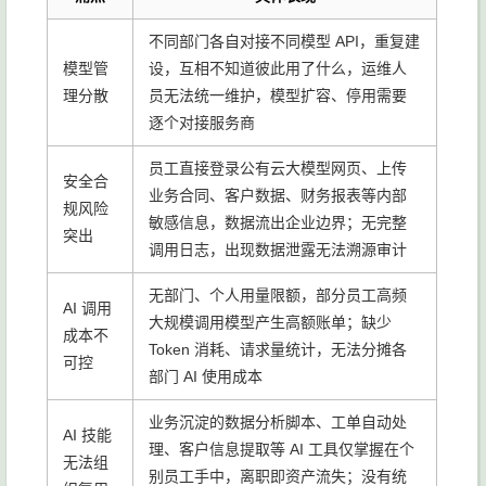
不同部门各自对接不同模型 API，重复建
模型管
设，互相不知道彼此用了什么，运维人
理分散
员无法统一维护，模型扩容、停用需要
逐个对接服务商
员工直接登录公有云大模型网页、上传
安全合
业务合同、客户数据、财务报表等内部
规风险
敏感信息，数据流出企业边界；无完整
突出
调用日志，出现数据泄露无法溯源审计
无部门、个人用量限额，部分员工高频
AI 调用
大规模调用模型产生高额账单；缺少
成本不
Token 消耗、请求量统计，无法分摊各
可控
部门 AI 使用成本
业务沉淀的数据分析脚本、工单自动处
AI 技能
理、客户信息提取等 AI 工具仅掌握在个
无法组
别员工手中，离职即资产流失；没有统