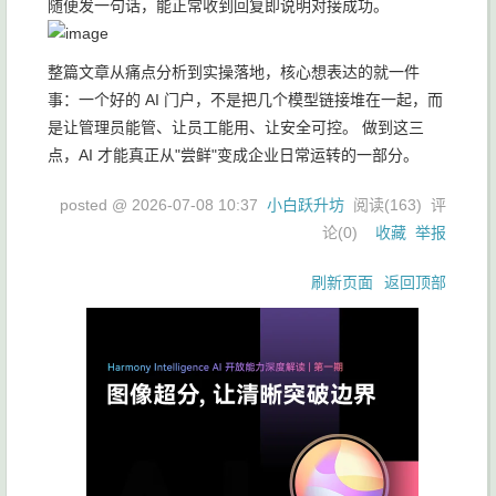
随便发一句话，能正常收到回复即说明对接成功。
整篇文章从痛点分析到实操落地，核心想表达的就一件
事：一个好的 AI 门户，不是把几个模型链接堆在一起，而
是让管理员能管、让员工能用、让安全可控。 做到这三
点，AI 才能真正从"尝鲜"变成企业日常运转的一部分。
posted @
2026-07-08 10:37
小白跃升坊
阅读(
163
) 评
论(
0
)
收藏
举报
刷新页面
返回顶部