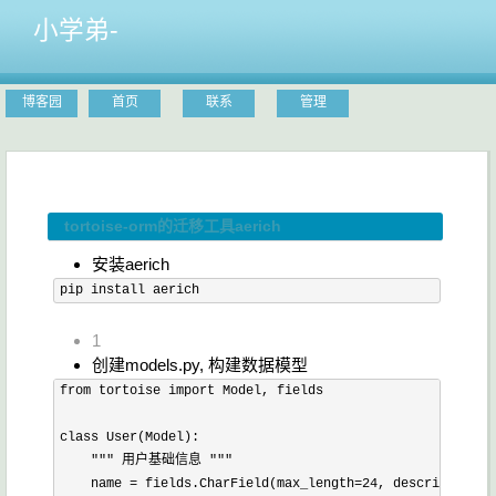
小学弟-
博客园
首页
联系
管理
tortoise-orm的迁移工具aerich
安装aerich
pip 
install
 aerich
1
创建models.py, 构建数据模型
from
 tortoise 
import
 Model
,
 fields

class
User
(
Model
)
:
""" 用户基础信息 """
    name 
=
 fields
.
CharField
(
max_length
=
24
,
 description
=