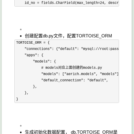
    id_no 
=
 fields
.
CharField
(
max_length
=
24
,
 description
=
创建配置db.py文件，配置TORTOISE_ORM
TORTOISE_ORM 
=
{
"connections"
:
{
"default"
:
"mysql://root:password@lo
"apps"
:
{
"models"
:
{
# models对应上面创建的models.py
"models"
:
[
"aerich.models"
,
"models"
]
,
"default_connection"
:
"default"
,
}
,
}
,
}
生成初始化数据配置， db.TORTOISE_ORM是