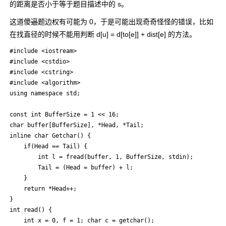
的距离是否小于等于题目描述中的 s。
这道傻
逼
题边权有可能为 0，于是可能出现奇奇怪怪的错误，比如
在找直径的时候不能用判断 d[u] = d[to[e]] + dist[e] 的方法。
#include <iostream>

#include <cstdio>

#include <cstring>

#include <algorithm>

using namespace std;

const int BufferSize = 1 << 16;

char buffer[BufferSize], *Head, *Tail;

inline char Getchar() {

    if(Head == Tail) {

        int l = fread(buffer, 1, BufferSize, stdin);

        Tail = (Head = buffer) + l;

    }

    return *Head++;

}

int read() {

    int x = 0, f = 1; char c = getchar();
