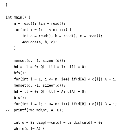
}

int main() {

	n = read(); lim = read();

	for(int i = 1; i < n; i++) {

		int a = read(), b = read(), c = read();

		AddEdge(a, b, c);

	}

	memset(d, -1, sizeof(d));

	hd = tl = 0; Q[++tl] = 1; d[1] = 0;

	bfs();

	for(int i = 1; i <= n; i++) if(d[A] < d[i]) A = i;

	memset(d, -1, sizeof(d));

	hd = tl = 0; Q[++tl] = A; d[A] = 0;

	bfs();

	for(int i = 1; i <= n; i++) if(d[B] < d[i]) B = i;

//	printf("%d %d\n", A, B);

	int u = B; diap[++cntd] = u; dis[cntd] = 0;

	while(u != A) {
