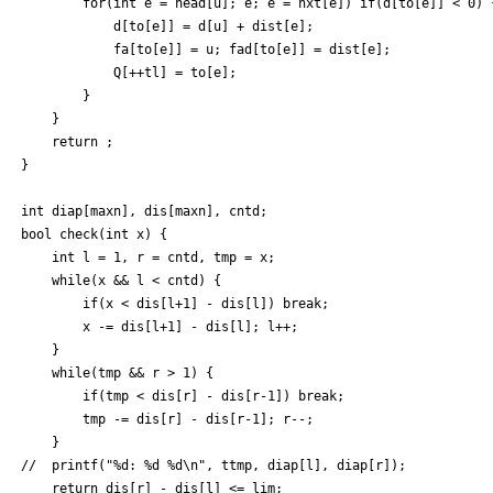
		for(int e = head[u]; e; e = nxt[e]) if(d[to[e]] < 0) {

			d[to[e]] = d[u] + dist[e];

			fa[to[e]] = u; fad[to[e]] = dist[e];

			Q[++tl] = to[e];

		}

	}

	return ;

}

int diap[maxn], dis[maxn], cntd;

bool check(int x) {

	int l = 1, r = cntd, tmp = x;

	while(x && l < cntd) {

		if(x < dis[l+1] - dis[l]) break;

		x -= dis[l+1] - dis[l]; l++;

	}

	while(tmp && r > 1) {

		if(tmp < dis[r] - dis[r-1]) break;

		tmp -= dis[r] - dis[r-1]; r--;

	}

//	printf("%d: %d %d\n", ttmp, diap[l], diap[r]);

	return dis[r] - dis[l] <= lim;
