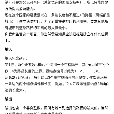
销）可是却又无可奈何（总统竞选的国民支持率），所以只能想尽
方法提高消防能力。
现在这个国家的经费足以在一条边长度和不超过s的路径（两端都是
城市）上建立消防枢纽，为了尽量提高枢纽的利用率，要求其他所
有城市到这条路径的距离的最大值最小。
你受命监管这个项目，你当然需要知道应该把枢纽建立在什么位置
上。
输入
输入包含
n行：
第
1行，两个正整数
n和
s，中间用一个空格隔开。其中
n为城市的个
数，
s为路径长度的上界。设结点编号以此为
1，
2，
……，
n。
从第
2行到第
n行，每行给出
3个用空格隔开的正整数，依次表示每
一条边的两个端点编号和长度。例如，
“2 4 7”表示连接结点
2与
4的
边的长度为
7。
输出
输出包含一个非负整数，即所有城市到选择的路径的最大值，当然