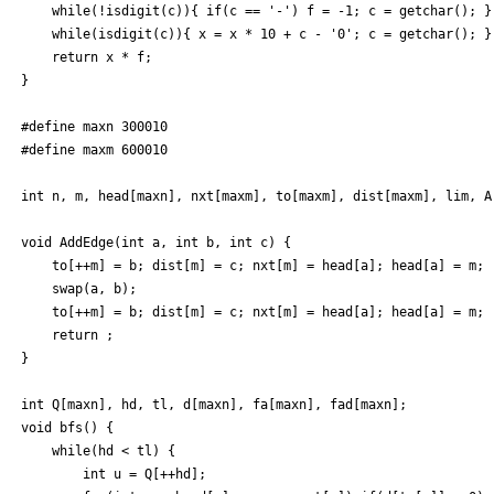
    while(!isdigit(c)){ if(c == '-') f = -1; c = getchar(); }

    while(isdigit(c)){ x = x * 10 + c - '0'; c = getchar(); }

    return x * f;

}

#define maxn 300010

#define maxm 600010

int n, m, head[maxn], nxt[maxm], to[maxm], dist[maxm], lim, A,
void AddEdge(int a, int b, int c) {

	to[++m] = b; dist[m] = c; nxt[m] = head[a]; head[a] = m;

	swap(a, b);

	to[++m] = b; dist[m] = c; nxt[m] = head[a]; head[a] = m;

	return ;

}

int Q[maxn], hd, tl, d[maxn], fa[maxn], fad[maxn];

void bfs() {

	while(hd < tl) {

		int u = Q[++hd];
