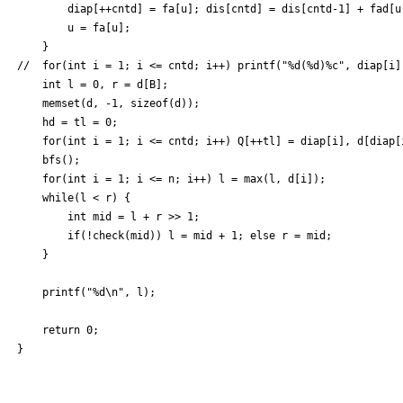
		diap[++cntd] = fa[u]; dis[cntd] = dis[cntd-1] + fad[u];

		u = fa[u];

	}

//	for(int i = 1; i <= cntd; i++) printf("%d(%d)%c", diap[i], dis[i], i < cntd ? ' ' : '\n');

	int l = 0, r = d[B];

	memset(d, -1, sizeof(d));

	hd = tl = 0;

	for(int i = 1; i <= cntd; i++) Q[++tl] = diap[i], d[diap[i]] = 0;

	bfs();

	for(int i = 1; i <= n; i++) l = max(l, d[i]);

	while(l < r) {

		int mid = l + r >> 1;

		if(!check(mid)) l = mid + 1; else r = mid;

	}

	printf("%d\n", l);

	return 0;
