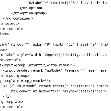
              [nzLabel]="item.text|i18n" [nzValue]="item.
          </nz-option>

      </nz-option-group>

  </ng-container>

z-select>

rm-control>

tem>

pand" nz-col="" [nzLg]="8" [nzMd]="12" [nzSm]="24" [nzXl]
em>

rm-label style="width:120px">{{'identity.application.rema
m-control>

z-input-group [nzSuffix]="tmp_remark">

  <input #model_remark="ngModel" #remark="" name="remark"
z-input-group>

g-template #tmp_remark="">

  <i (click)="model_remark.reset()" *ngIf="model_remark.v
      nz-icon="" nzTheme="fill" nzType="close-circle">

 </i>

g-template>

rm-control>
