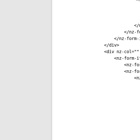
                          
                          
                           
                        </n
                    </nz-fo
                </nz-form-i
            </div>

            <div nz-col=""
                <nz-form-it
                    <nz-fo
                    <nz-for
                        <n
                          
                          
                          
                          
                          
                          
                          
                          
                          