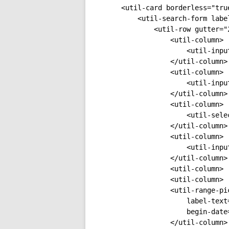
<util-card borderless="tru
    <util-search-form label
        <util-row gutter="2
            <util-column>

                <util-inpu
            </util-column>

            <util-column>

                <util-inpu
            </util-column>

            <util-column>

                <util-sele
            </util-column>

            <util-column>

                <util-inpu
            </util-column>

            <util-column>

            <util-column>

            <util-range-pi
                label-text
                begin-date
            </util-column>
