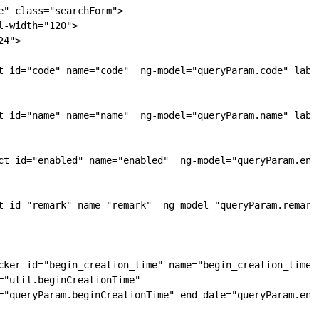
e" class="searchForm">

-width="120">

4">

t id="code" name="code"  ng-model="queryParam.code" label
t id="name" name="name"  ng-model="queryParam.name" label
ct id="enabled" name="enabled"  ng-model="queryParam.enab
t id="remark" name="remark"  ng-model="queryParam.remark"
cker id="begin_creation_time" name="begin_creation_time" 
="util.beginCreationTime"

="queryParam.beginCreationTime" end-date="queryParam.endC