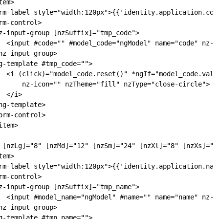
em>

rm-label style="width:120px">{{'identity.application.code
m-control>

z-input-group [nzSuffix]="tmp_code">

  <input #code="" #model_code="ngModel" name="code" nz-in
z-input-group>

g-template #tmp_code="">

  <i (click)="model_code.reset()" *ngIf="model_code.value
      nz-icon="" nzTheme="fill" nzType="close-circle">

 </i>

g-template>

rm-control>

tem>

 [nzLg]="8" [nzMd]="12" [nzSm]="24" [nzXl]="8" [nzXs]="24
em>

rm-label style="width:120px">{{'identity.application.name
m-control>

z-input-group [nzSuffix]="tmp_name">

  <input #model_name="ngModel" #name="" name="name" nz-in
z-input-group>

g-template #tmp_name="">
