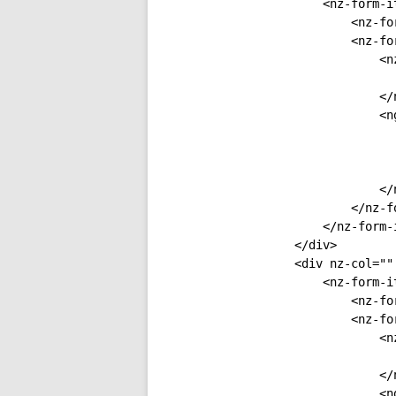
                <nz-form-it
                    <nz-fo
                    <nz-for
                        <n
                          
                        </n
                        <n
                          
                          
                           
                        </n
                    </nz-fo
                </nz-form-i
            </div>

            <div nz-col=""
                <nz-form-it
                    <nz-fo
                    <nz-for
                        <n
                          
                        </n
                        <n