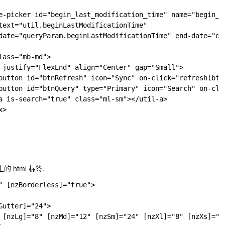
e-picker id="begin_last_modification_time" name="begin_la
text="util.beginLastModificationTime"

date="queryParam.beginLastModificationTime" end-date="que
ass="mb-md">

 justify="FlexEnd" align="Center" gap="Small">

button id="btnRefresh" icon="Sync" on-click="refresh(btnR
button id="btnQuery" type="Primary" icon="Search" on-cli
a is-search="true" class="ml-sm"></util-a>

>

的 html 标签.
" [nzBorderless]="true">

utter]="24">

 [nzLg]="8" [nzMd]="12" [nzSm]="24" [nzXl]="8" [nzXs]="24