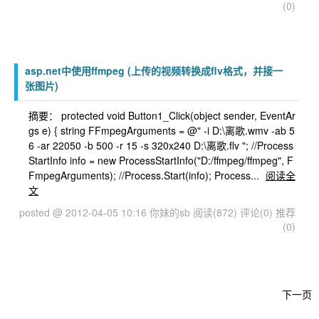
(0)
asp.net中使用ffmpeg (上传的视频转换成flv格式，并接一
张图片)
摘要： protected void Button1_Click(object sender, EventAr
gs e) { string FFmpegArguments = @" -i D:\离歌.wmv -ab 5
6 -ar 22050 -b 500 -r 15 -s 320x240 D:\离歌.flv "; //Process
StartInfo info = new ProcessStartInfo("D:/ffmpeg/ffmpeg", F
FmpegArguments); //Process.Start(info); Process...
阅读全
文
posted @ 2012-04-05 10:16 你妹的sb
阅读(872)
评论(0)
推荐
(0)
下一页