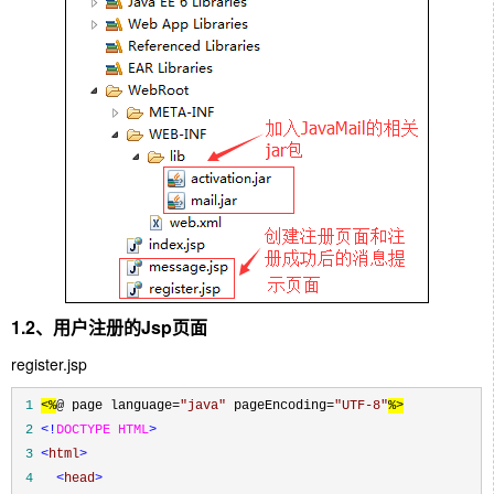
1.2、用户注册的Jsp页面
register.jsp
 1
<%
@ page language
=
"
java
"
 pageEncoding
=
"
UTF-8
"
%>
 2
<!
DOCTYPE HTML
>
 3
<
html
>
 4
<
head
>