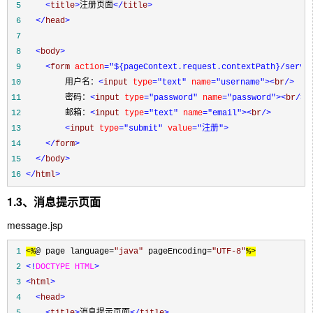
 5
<
title
>
注册页面
</
title
>
 6
</
head
>
 7
 8
<
body
>
 9
<
form 
action
="${pageContext.request.contextPath}/servl
10
         用户名：
<
input 
type
="text"
 name
="username"
><
br
/>
11
         密码：
<
input 
type
="password"
 name
="password"
><
br
/>
12
         邮箱：
<
input 
type
="text"
 name
="email"
><
br
/>
13
<
input 
type
="submit"
 value
="注册"
>
14
</
form
>
15
</
body
>
16
</
html
>
1.3、消息提示页面
message.jsp
 1
<%
@ page language
=
"
java
"
 pageEncoding
=
"
UTF-8
"
%>
 2
<!
DOCTYPE HTML
>
 3
<
html
>
 4
<
head
>
 5
<
title
>
消息提示页面
</
title
>