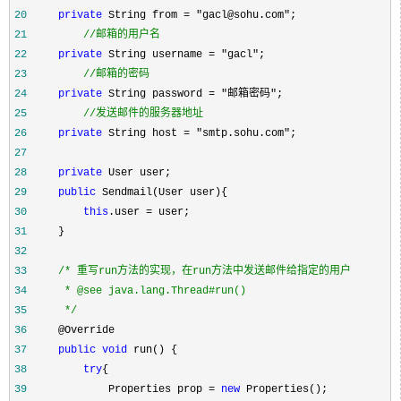
20
private
 String from = "gacl@sohu.com"
21
//
邮箱的用户名
22
private
 String username = "gacl"
23
//
邮箱的密码
24
private
 String password = "邮箱密码"
25
//
发送邮件的服务器地址
26
private
 String host = "smtp.sohu.com"
27
28
private
29
public
30
this
.user =
31
32
33
/*
34
35
*/
36
37
public
void
38
try
39
             Properties prop = 
new