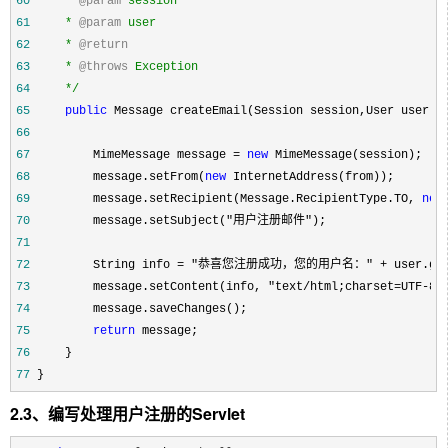
60
    * 
@param
61
    * 
@param
62
    * 
@return
63
    * 
@throws
64
*/
65
public
 Message createEmail(Session session,User user) 
66
67
         MimeMessage message = 
new
68
         message.setFrom(
new
69
         message.setRecipient(Message.RecipientType.TO, 
new
70
         message.setSubject("用户注册邮件"
71
72
         String info = "恭喜您注册成功，您的用户名：" + user.g
73
         message.setContent(info, "text/html;charset=UTF-8"
74
75
return
76
77
 }
2.3、编写处理用户注册的Servlet