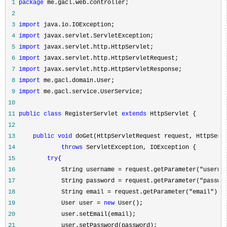
 1
package
 2
 3
import
 4
import
 5
import
 6
import
 7
import
 8
import
 9
import
10
11
public
class
 RegisterServlet 
extends
12
13
public
void
14
throws
15
try
16
             String username = request.getParameter("userna
17
             String password = request.getParameter("passwo
18
             String email = request.getParameter("email"
19
             User user = 
new
20
21