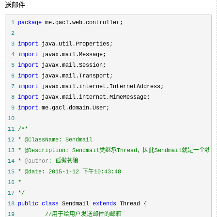
送邮件
 1
package
 2
 3
import
 4
import
 5
import
 6
import
 7
import
 8
import
 9
import
10
11
/**
12
13
14
* 
@author
15
16
17
*/
18
public
class
 Sendmail 
extends
19
//
用于给用户发送邮件的邮箱