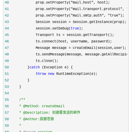
40
             prop.setProperty("mail.host"
41
             prop.setProperty("mail.transport.protocol", "s
42
             prop.setProperty("mail.smtp.auth", "true"
43
             Session session =
44
             session.setDebug(
true
45
             Transport ts =
46
47
             Message message =
48
49
50
         }
catch
51
throw
new
52
53
54
55
/**
56
57
58
59