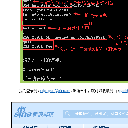
我们登录到<
xdp_gacl@sina.cn
>邮箱当中，就可以收取到由<
gacl