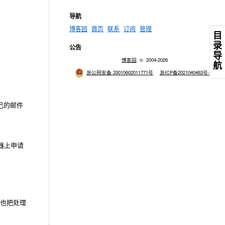
导航
博客园
首页
联系
订阅
管理
目
录
公告
导
博客园
© 2004-2026
航
浙公网安备 33010602011771号
浙ICP备2021040463号-3
自己的邮件
器上申请
也把处理