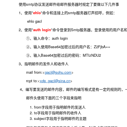
使用smtp协议发送邮件给邮件服务器时规定了要做以下几件事
1、使用"
ehlo
"命令和连接上的smtp服务器打声招呼，例如：
ehlo gacl
2、使用"
auth login
"命令登录到Smtp服务器，登录使用的用户
①、输入命令：auth login
②、输入使用Base64加密过后的用户名：Z2FjbA==
③、输入Base64加密过后的密码：MTIzNDU2
3、指明邮件的发件人和收件人
mail from:<
gacl@sohu.com
>
rcpt to:<
xdp_gacl@sina.cn
>
4、编写要发送的邮件内容，邮件的编写格式是有一定的规则的，一
邮件头使用下面的三个字段来指明
from字段用于指明邮件的发送人
to字段用于指明邮件的收件人
subject字段用于指明邮件的主题