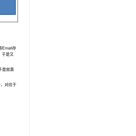
mail存
，于是又
，于是就直
件，对应于