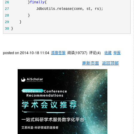
26
         }
finally
27
28
29
30
 }
posted on
2014-10-18 11:04
孤傲苍狼
阅读(
19737
) 评论(
4
)
收藏
举报
刷新页面
返回顶部