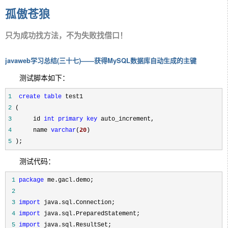
孤傲苍狼
只为成功找方法，不为失败找借口！
javaweb学习总结(三十七)——获得MySQL数据库自动生成的主键
测试脚本如下：
1
create
table
2
3
      id 
int
primary
key
4
      name 
varchar
(
20
5
 );
测试代码：
 1
package
 2
 3
import
 4
import
 5
import