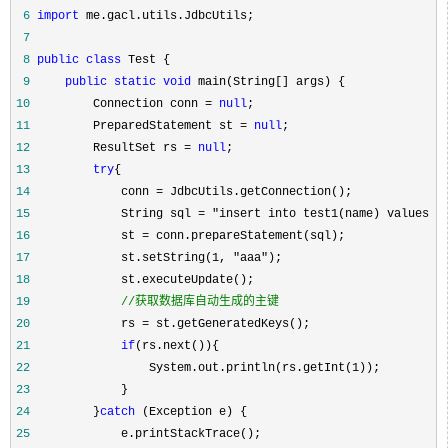
 6
import
 7
 8
public
class
 9
public
static
void
10
         Connection conn = 
null
11
         PreparedStatement st = 
null
12
         ResultSet rs = 
null
13
try
14
             conn =
15
             String sql = "insert into test1(name) values(?
16
             st =
17
             st.setString(1, "aaa"
18
19
//
获取数据库自动生成的主键
20
             rs =
21
if
22
                 System.out.println(rs.getInt(1
23
24
         }
catch
25