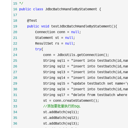
15
*/
16
public
class
17
18
19
public
void
20
         Connection conn = 
null
21
         Statement st = 
null
22
         ResultSet rs = 
null
23
try
24
             conn =
25
             String sql1 = "insert into testbatch(id,na
26
             String sql2 = "insert into testbatch(id,na
27
             String sql3 = "insert into testbatch(id,na
28
             String sql4 = "insert into testbatch(id,na
29
             String sql5 = "update testbatch set name='
30
             String sql6 = "insert into testbatch(id,na
31
             String sql7 = "delete from testbatch where
32
             st =
33
//
添加要批量执行的SQL
34
35
36