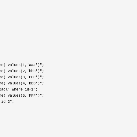
me) values(1,'aaa')"
me) values(2,'bbb')"
me) values(3,'CCC')"
me) values(4,'DDD')"
gacl' where id=1"
me) values(5,'FFF')"
 id=2"