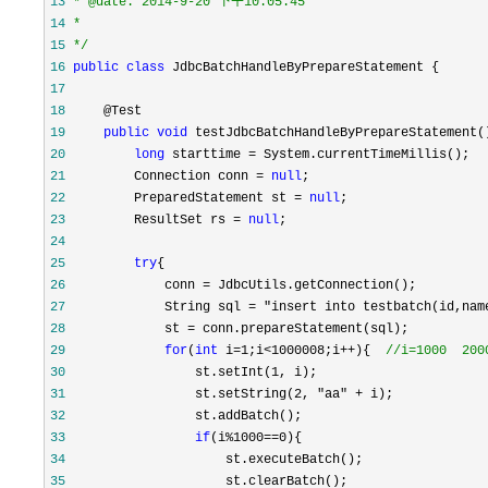
13
14
15
*/
16
public
class
17
18
19
public
void
20
long
 starttime =
21
         Connection conn = 
null
22
         PreparedStatement st = 
null
23
         ResultSet rs = 
null
24
25
try
26
             conn =
27
             String sql = "insert into testbatch(id,nam
28
             st =
29
for
(
int
 i=1;i<1000008;i++){  
//
i=1000  200
30
                 st.setInt(1
31
                 st.setString(2, "aa" +
32
33
if
(i%1000==0
34
35