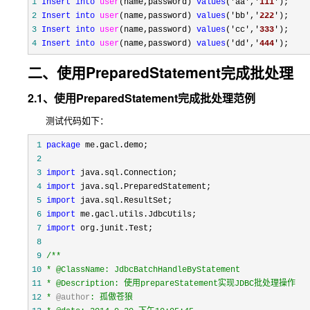
1
Insert
into
user
(name,password) 
values
('aa','
111
2
Insert
into
user
(name,password) 
values
('bb','
222
3
Insert
into
user
(name,password) 
values
('cc','
333
4
Insert
into
user
(name,password) 
values
('dd','
444
');
二、使用PreparedStatement完成批处理
2.1、
使用PreparedStatement完成批处理范例
测试代码如下：
 1
package
 2
 3
import
 4
import
 5
import
 6
import
 7
import
 8
 9
/**
10
11
12
* 
@author