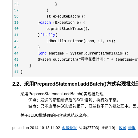
36
37
38
39
         }
catch
40
41
         }
finally
42
43
44
long
 endtime =
45
         System.out.println("程序花费时间：" + (endtime-s
46
47
 }
2.2、采用PreparedStatement.addBatch()方式实现
采用PreparedStatement.addBatch()实现批处理
优点：发送的是预编译后的SQL语句，执行效率高。
缺点：只能应用在SQL语句相同，但参数不同的批处理中。因此
关于JDBC批处理的内容就总结这么多。
posted on
2014-10-18 11:02
孤傲苍狼
阅读(
27793
) 评论(
10
)
收藏
举报