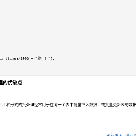
tarttime)/1000 + "秒！！"
批处理的优缺点
此种形式的批处理经常用于在同一个表中批量插入数据，或批量更新表的数
刷新页面
返回