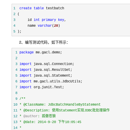
1
create
table
2
3
      id 
int
primary
key
4
      name 
varchar
(
20
5
 );
2、编写测试代码，如下所示：
 1
package
 2
 3
import
 4
import
 5
import
 6
import
 7
import
 8
 9
/**
10
11
12
* 
@author
13
14