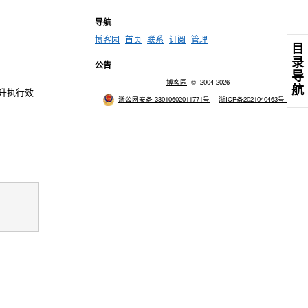
导航
博客园
首页
联系
订阅
管理
目
录
公告
导
博客园
© 2004-2026
航
升执行效
浙公网安备 33010602011771号
浙ICP备2021040463号-3