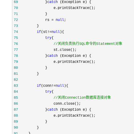
69
             }
catch
70
71
72
             rs = 
null
73
74
if
(st!=
null
75
try
76
//
关闭负责执行SQL命令的Statement对象
77
78
             }
catch
79
80
81
82
83
if
(conn!=
null
84
try
85
//
关闭Connection数据库连接对象
86
87
             }
catch
88
89
90
91