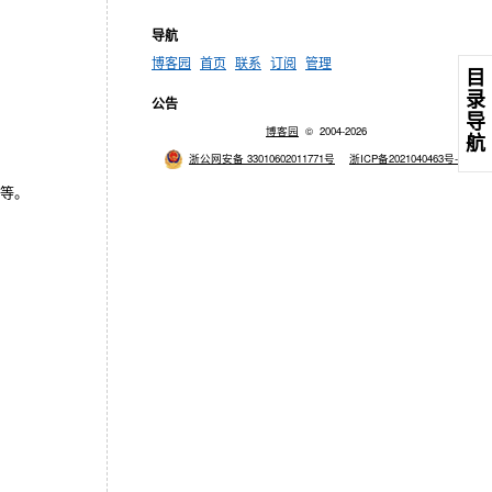
导航
博客园
首页
联系
订阅
管理
目
录
公告
导
博客园
© 2004-2026
航
浙公网安备 33010602011771号
浙ICP备2021040463号-3
等。