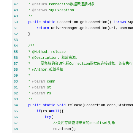
47
    * 
@return
48
    * 
@throws
49
*/
50
public
static
 Connection getConnection() 
throws
51
return
52
53
54
/**
55
56
57
58
59
60
    * 
@param
61
    * 
@param
62
    * 
@param
63
*/
64
public
static
void
65
if
(rs!=
null
66
try
67
//
关闭存储查询结果的ResultSet对象
68