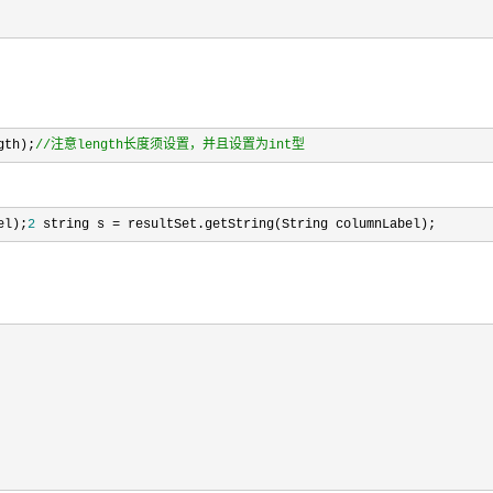
gth);
//
注意length长度须设置，并且设置为int型
el);
2
 string s = resultSet.getString(
String columnLabel
);