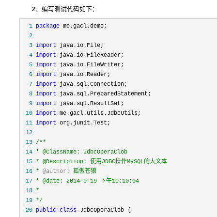
2、编写测试代码如下：
  1
package
  2
  3
import
  4
import
  5
import
  6
import
  7
import
  8
import
  9
import
 10
import
 11
import
 12
 13
/**
 14
 15
 16
* 
@author
 17
 18
 19
*/
 20
public
class