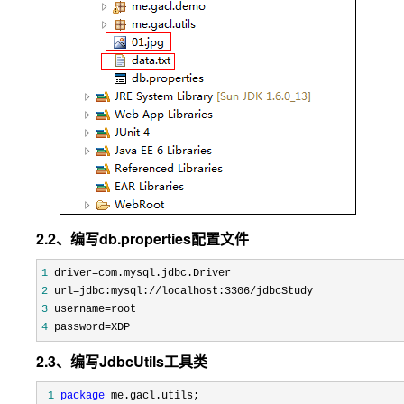
2.2、编写db.properties配置文件
1
 driver=
2
 url=jdbc:mysql://localhost:3306
3
 username=
4
 password=XDP
2.3、编写JdbcUtils工具类
 1
package