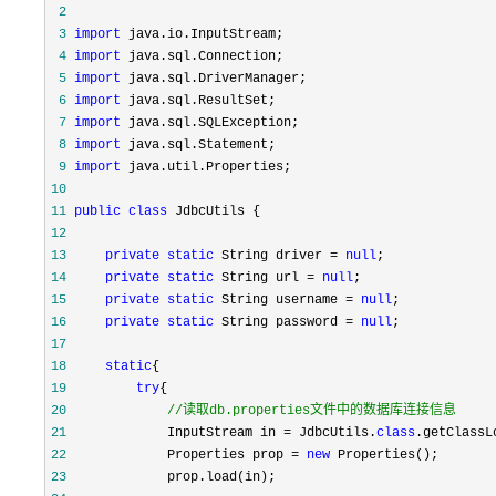
 2
 3
import
 4
import
 5
import
 6
import
 7
import
 8
import
 9
import
10
11
public
class
12
13
private
static
 String driver = 
null
14
private
static
 String url = 
null
15
private
static
 String username = 
null
16
private
static
 String password = 
null
17
18
static
19
try
20
//
读取db.properties文件中的数据库连接信息
21
             InputStream in = JdbcUtils.
class
.getClassL
22
             Properties prop = 
new
23