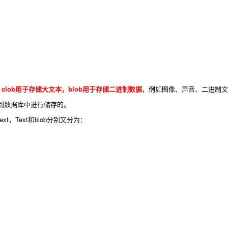
lob，clob用于存储大文本，blob用于存储二进制数据
，例如图像、声音、二进制文
到数据库中进行储存的。
t，Text和blob分别又分为：