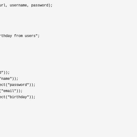
rthday from users"
d"
"name"
ect("password"
("email"
ect("birthday"