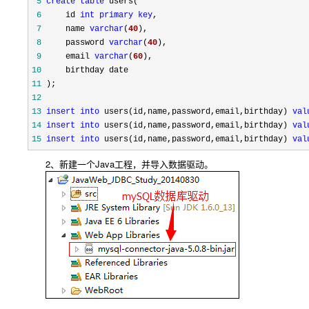
 5
create
table
 6
     id 
int
primary
key
 7
     name 
varchar
(
40
 8
     password 
varchar
(
40
 9
     email 
varchar
(
60
10
11
12
13
insert
into
 users(id,name,password,email,birthday) 
val
14
insert
into
 users(id,name,password,email,birthday) 
val
15
insert
into
 users(id,name,password,email,birthday) 
val
2、新建一个Java工程，并导入数据驱动。