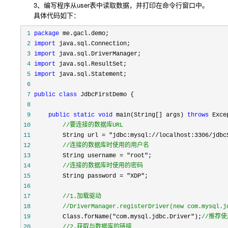
3、编写程序从user表中读取数据，并打印在命令行窗口中。
具体代码如下：
 1
package
 2
import
 3
import
 4
import
 5
import
 6
 7
public
class
 8
 9
public
static
void
 main(String[] args) 
throws
10
//
要连接的数据库URL
11
         String url = "jdbc:mysql://localhost:3306/jdbc
12
//
连接的数据库时使用的用户名
13
         String username = "root"
14
//
连接的数据库时使用的密码
15
         String password = "XDP"
16
17
//
18
//
DriverManager.registerDriver(new com.my
19
         Class.forName("com.mysql.jdbc.Driver");
//
20
//
2.获取与数据库的链接