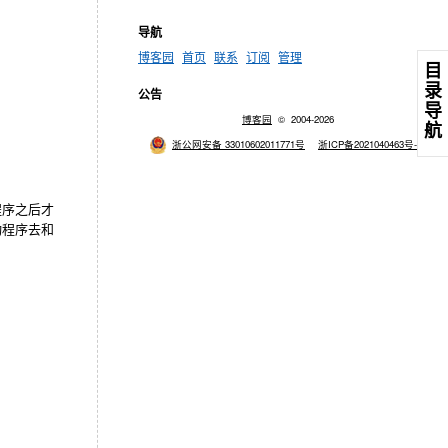
导航
博客园
首页
联系
订阅
管理
目
录
公告
导
博客园
© 2004-2026
航
浙公网安备 33010602011771号
浙ICP备2021040463号-3
程序之后才
动程序去和