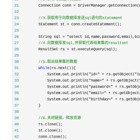
21
         Connection conn =
22
23
//
3.获取用于向数据库发送sql语句的statement
24
         Statement st =
25
26
         String sql = "select id,name,password,email,bi
27
//
4.向数据库发sql,并获取代表结果集的resultset
28
         ResultSet rs =
29
30
//
5.取出结果集的数据
31
while
32
             System.out.println("id=" + rs.getObject("i
33
             System.out.println("name=" + rs.getObject(
34
             System.out.println("password=" + rs.getObj
35
             System.out.println("email=" + rs.getObject
36
             System.out.println("birthday=" + rs.getObj
37
38
39
//
6.关闭链接，释放资源
40
41
42