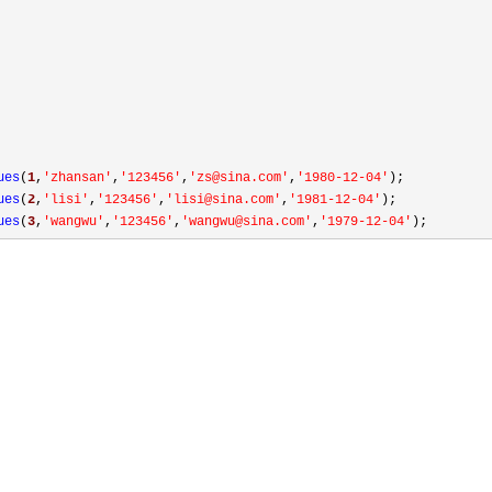
ues
(
1
,
'
zhansan
'
,
'
123456
'
,
'
zs@sina.com
'
,
'
1980-12-04
'
ues
(
2
,
'
lisi
'
,
'
123456
'
,
'
lisi@sina.com
'
,
'
1981-12-04
'
ues
(
3
,
'
wangwu
'
,
'
123456
'
,
'
wangwu@sina.com
'
,
'
1979-12-04
'
);