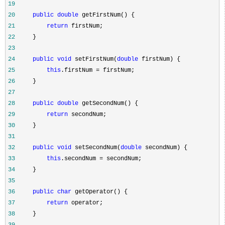
19
20
public
double
21
return
22
23
24
public
void
 setFirstNum(
double
25
this
.firstNum =
26
27
28
public
double
29
return
30
31
32
public
void
 setSecondNum(
double
33
this
.secondNum =
34
35
36
public
char
37
return
38