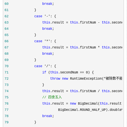
60
break
61
62
case
 '-'
63
this
.result = 
this
.firstNum - 
this
64
break
65
66
case
 '*'
67
this
.result = 
this
.firstNum * 
this
68
break
69
70
case
 '/'
71
if
 (
this
.secondNum == 0
72
throw
new
 RuntimeException("被除数不能为0
73
74
this
.result = 
this
.firstNum / 
this
75
//
 四舍五入
76
this
.result = 
new
 BigDecimal(
this
.result).
77
78
break
79