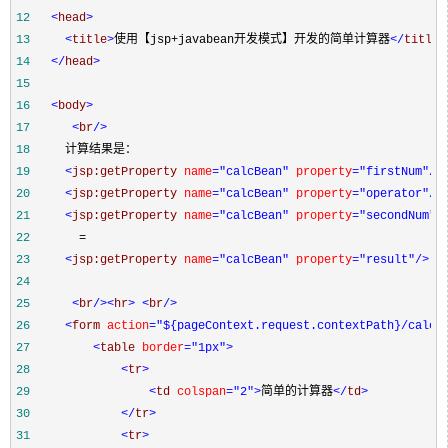
12
<
head
>
13
<
title
>
使用【jsp+javabean开发模式】开发的简单计算器
</
title
>
14
</
head
>
15
16
<
body
>
17
<
br
/>
18
19
<
jsp:getProperty 
name
="calcBean"
 property
="firstNum"
/>
20
<
jsp:getProperty 
name
="calcBean"
 property
="operator"
/>
21
<
jsp:getProperty 
name
="calcBean"
 property
="secondNum"
/
22
23
<
jsp:getProperty 
name
="calcBean"
 property
="result"
/>
24
25
<
br
/><
hr
>
<
br
/>
26
<
form 
action
="${pageContext.request.contextPath}/calcu
27
<
table 
border
="1px"
>
28
<
tr
>
29
<
td 
colspan
="2"
>
简单的计算器
</
td
>
30
</
tr
>
31
<
tr
>