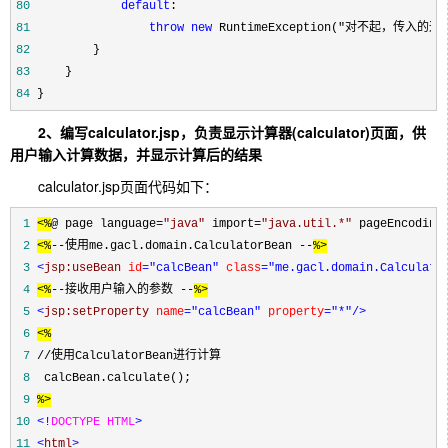
80
default
81
throw
new
 RuntimeException("对不起，传入的
82
83
84
 }
2、编写calculator.jsp，负责显示计算器(calculator)页面，供
用户输入计算数据，并显示计算后的结果
calculator.jsp页面代码如下：
 1
<%
@ page language
=
"
java
"
 import
=
"
java.util.*
"
 pageEncoding
 2
<%
--
使用me.gacl.domain.CalculatorBean 
--
%>
 3
<
jsp:useBean 
id
="calcBean"
 class
="me.gacl.domain.Calculato
 4
<%
--
接收用户输入的参数 
--
%>
 5
<
jsp:setProperty 
name
="calcBean"
 property
="*"
/>
 6
<%
 7
//
 8
 9
%>
10
<!
DOCTYPE HTML
>
11
<
html
>