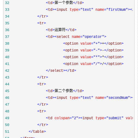
32
<
td
>
第一个参数
</
td
>
33
<
td
><
input 
type
="text"
 name
="firstNum"
></
t
34
</
tr
>
35
<
tr
>
36
<
td
>
运算符
</
td
>
37
<
td
><
select 
name
="operator"
>
38
<
option 
value
="+"
>
+
</
option
>
39
<
option 
value
="-"
>
-
</
option
>
40
<
option 
value
="*"
>
*
</
option
>
41
<
option 
value
="/"
>
/
</
option
>
42
</
select
></
td
>
43
</
tr
>
44
<
tr
>
45
<
td
>
第二个参数
</
td
>
46
<
td
><
input 
type
="text"
 name
="secondNum"
></
47
</
tr
>
48
<
tr
>
49
<
td 
colspan
="2"
><
input 
type
="submit"
 value
50
</
tr
>
51
</
table
>