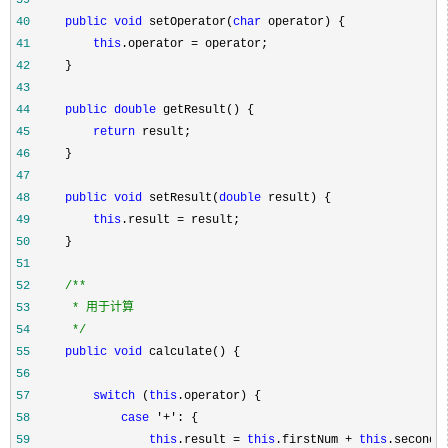
39
40
public
void
 setOperator(
char
41
this
.operator =
42
43
44
public
double
45
return
46
47
48
public
void
 setResult(
double
49
this
.result =
50
51
52
/**
53
54
*/
55
public
void
56
57
switch
 (
this
58
case
 '+'
59
this
.result = 
this
.firstNum + 
this