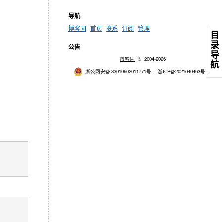
导航
博客园
首页
联系
订阅
管理
目
录
公告
导
博客园
© 2004-2026
航
浙公网安备 33010602011771号
浙ICP备2021040463号-3