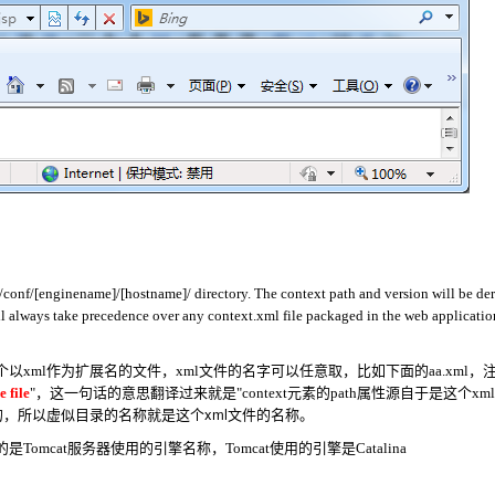
nf/[enginename]/[hostname]/
directory. The context path and version will be de
 will always take precedence over any context.xml file packaged in the web applicat
st目录下添加一个以xml作为扩展名的文件，xml文件的名字可以任意取，比如下面的aa.xml
 file
"，这一句话的意思翻译过来就是"context元素的path属性源自于是这个xm
，所以虚似目录的名称就是这个xml文件的名称
。
的是Tomcat服务器使用的引擎名称，Tomcat使用的引擎是
Catalina