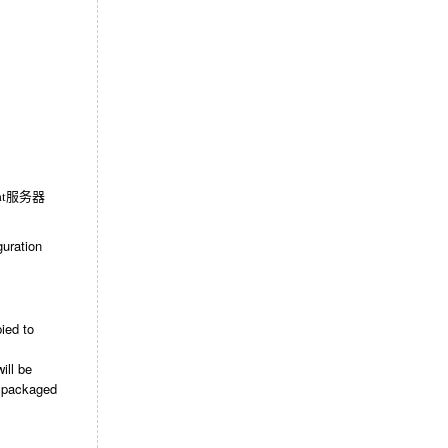
at服务器
uration
ied to
ill be
e packaged