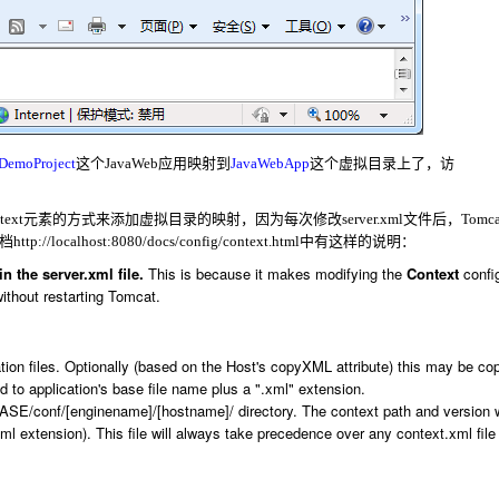
DemoProject
这个JavaWeb
应用映射到
JavaWebApp
这个虚拟目录上了，访
context元素的方式来添加虚拟目录的映射，因为每次修改
server.xml文件
后，Tomc
文档
http://localhost:8080/docs/config/context.html
中有这样的说明：
the server.xml file.
This is because it makes modifying the
Context
config
ithout restarting Tomcat.
tion files. Optionally (based on the Host's copyXML attribute) this may be cop
to application's base file name plus a ".xml" extension.
SE/conf/[enginename]/[hostname]/
directory. The context path and version w
xml extension). This file will always take precedence over any context.xml fil