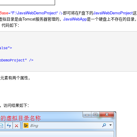
Base
="F:\JavaWebDemoProject"
/>
即可将在F盘下的
JavaWebDemoProject
这
虚拟目录是由Tomcat服务器管理的，
JavaWebApp
是一个硬盘上不存在的目录
，代码如下：
alse"
>
bDemoProject"
/>
t
元素有两个属性，
资源，访问结果如下：