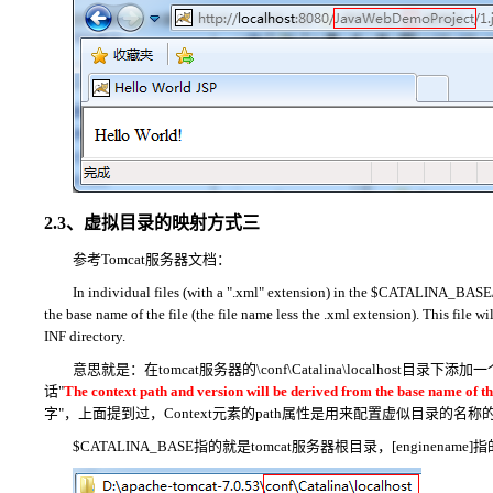
2.3、虚拟目录的映射方式三
参考Tomcat服务器文档：
In individual files (with a ".xml" extension) in the
$CATALINA_BASE/co
the base name of the file (the file name less the .xml extension). This file
INF directory.
意思就是：在
tomcat服务器的\conf\Catalina\localho
话"
The context path and version will be derived from the base name of the
用来配置虚似目录的名称的
字"，上面提到过，
Context
元素的path属性是
$CATALINA_BASE
指的就是
tomcat服务器
根目录，
[enginename]
指