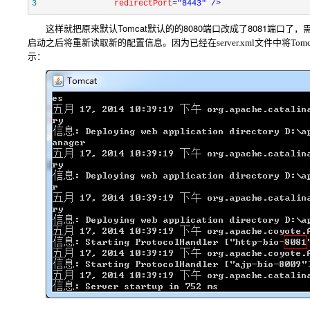
3
               redirectPort
="8443"
/>
这样就把原来默认Tomcat默认的的8080端口改成了8081端口了
启动之后将重新读取新的配置信息。因为已经在server.xml
文件
中将Tom
示：