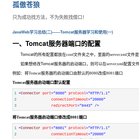
孤傲苍狼
只为成功找方法，不为失败找借口！
JavaWeb学习总结(二)——Tomcat服务器学习和使用(一)
一、Tomcat服务器端口的配置
Tomcat
的所有配置都放在
conf
文件夹之中，里面的
server.xml
文件是
如果想修改Tomcat服务器的启动端口，则可以在
server.xml配置
文
例如：将Tomcat服务器的启动端口由默认的8080改成8081端口
Tomcat服务器启动端口默认配置
1
<
Connector 
port
="8080"
 protocol
="HTTP/1.1"
2
               connectionTimeout
="20000"
3
               redirectPort
="8443"
/>
将
Tomcat服务器启动端口
修改成8081端口
1
<
Connector 
port
="8081"
 protocol
="HTTP/1.1"
2
               connectionTimeout
="20000"