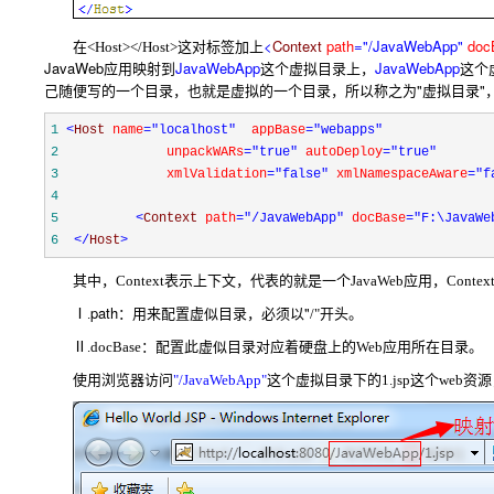
在
<
Context
path
="/JavaWebApp"
doc
<Host></Host>
这对标签加上
JavaWeb
应用映射到
JavaWebApp
这个虚拟目录上，
JavaWebApp
这个
己随便写的一个目录，也就是虚拟的一个目录，所以称之为"虚拟目录"
1
<
Host 
name
="localhost"
  appBase
="webapps"
2
             unpackWARs
="true"
 autoDeploy
="true"
3
             xmlValidation
="false"
 xmlNamespaceAware
="f
4
5
<
Context 
path
="/JavaWebApp"
 docBase
="F:\JavaWe
6
</
Host
>
其中，
Context
表示上下文，代表的就是一个JavaWeb应用，
Contex
Ⅰ
path：用来配置虚似目录，必须以"
.
/
"开头。
Ⅱ
.docBase
：配置此虚似目录对应着硬盘上的Web应用所在目录。
使用浏览器访问
"/JavaWebApp"
这个虚拟目录下的1.jsp这个web