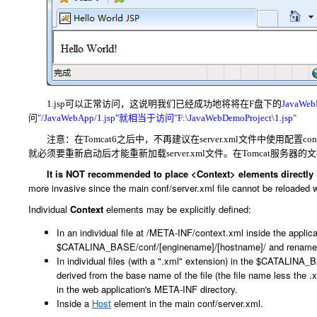
1.jsp可以正常访问，这说明我们已经成功地将将在F盘下的
JavaWeb
问
"/JavaWebApp/1.jsp"就相当于访问
"F:\JavaWebDemoProject\1.jsp"
注意：在Tomcat6之后中，不再建议在server.xml文件中使用配置
就必须要重新启动后才能重新加载
server.xml文件
。在Tomcat服务器的
It is NOT recommended to place <Context> elements directly in 
more invasive since the main
conf/server.xml
file cannot be reloaded w
Individual
Context
elements may be explicitly defined:
In an individual file at
/META-INF/context.xml
inside the applica
$CATALINA_BASE/conf/[enginename]/[hostname]/
and renamed 
In individual files (with a ".xml" extension) in the
$CATALINA_BA
derived from the base name of the file (the file name less the .
in the web application's META-INF directory.
Inside a
Host
element in the main
conf/server.xml
.