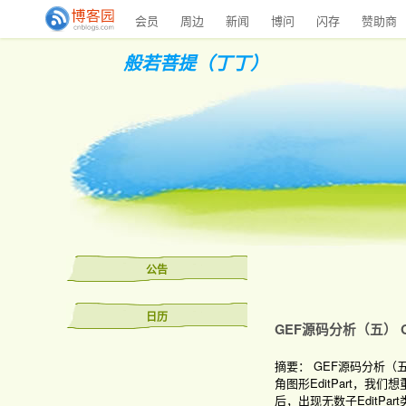
会员
周边
新闻
博问
闪存
赞助商
般若菩提（丁丁）
公告
日历
GEF源码分析（五） G
摘要： GEF源码分析（五
角图形EditPart，
后，出现无数子EditPart