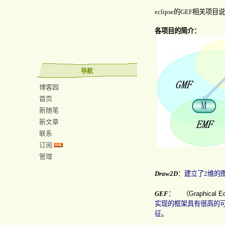
eclipse
的
GEF
相关项目说
各项目的简介：
导航
博客园
首页
新随笔
新文章
联系
订阅
管理
Draw2D
：
建立了
2
维的
GEF
：
（
Graphical E
实现的框架具有很高的
征。