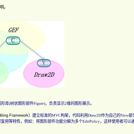
明。
图形库
(
树状图形部件
Figure)
，负责显示
2
维的图形展示。
diting Framework
）
建立标准的
MVC
构架，代码利用
Draw2D
作为自己的
View
部
可复用等特性，例如：将图形部件功能分解为多个
EditPolicy
，这样使用者可以