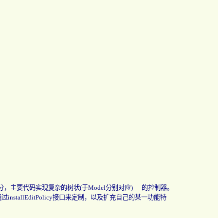
分，主要代码实现复杂的树状
(
于
Model
分别对应
)
的控制器。
通过
installEditPolicy
接口来定制，以及扩充自己的某一功能特