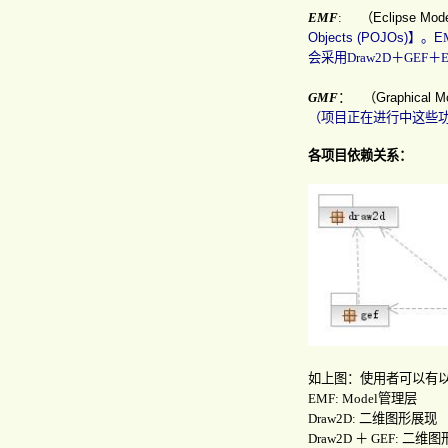
EMF
:
（
Eclipse Mod
Objects (POJOs)
】。
E
会采用
Draw2D
＋
GEF
＋
GMF
：
（
Graphical M
（项目正在进行中这些
各项目依赖关系：
如上图：使用者可以有
EMF: Model
管理层
Draw2D:
二维图形展现
Draw2D
＋
GEF:
二维图