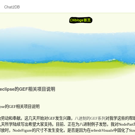
Chat2DB
clipse的GEF相关项目说明
pse
的
GEF
相关项目说明
勤劳动和奉献。这几天开始对
GEF
发生兴趣，
八进制的
GEF
系列
对我学这些的帮
几天所学陆续写出希望大家支持。目前、正在为八进制例子发愁，我对
NodePart
释放时，
NodeFigure
的尺寸不发生变化，是否是因为在
refreshVisuals
中固化了
Siz