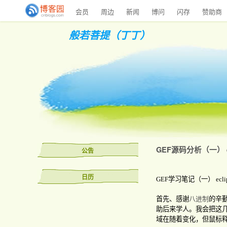
会员
周边
新闻
博问
闪存
赞助商
般若菩提（丁丁）
GEF源码分析（一） e
公告
日历
GEF
学习笔记（一）
ecli
首先、感谢
八进制
的辛
助后来学人。我会把这
域在随着变化，但鼠标