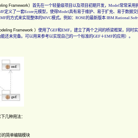
eling Framework
）
首先在一个轻量级项目以及项目初期开发，
Model
常常采用
MF
定义了一套Ecore元模型，使得
Model
具有易于维护、易于扩充、易于数据交
EMF
的方式来实现整体的
MVC
模式。例如：
ROSE
的最新版本
IBM.Rational.
odeling Framework
）
使用了
GEF
和
EMF
，建立了两个之间的桥梁框架，同时实
功能还未完备。可以用来参考以实现自己的一个标准的
GEF
＋
EMF
的应用）。
以下几种用法：
形的简单编辑模块