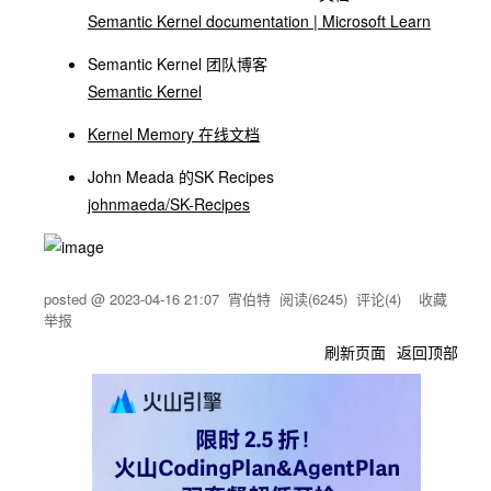
Semantic Kernel documentation | Microsoft Learn
Semantic Kernel 团队博客
Semantic Kernel
Kernel Memory 在线文档
John Meada 的SK Recipes
johnmaeda/SK-Recipes
posted @
2023-04-16 21:07
宵伯特
阅读(
6245
) 评论(
4
)
收藏
举报
刷新页面
返回顶部