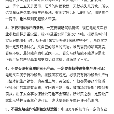
出，等个三五天是常事，旺季的时候耽误一天就损失几万块。所以
选叉车优先选本地有生产基地、有固定售后团队的厂家，哪怕贵个
一两千，也比碰到问题没人管强。
3、不要相信标注的参数，一定要现场试机测试
：现在电动叉车行
业参数虚标是重灾区，标2吨载重实际只能叉1.5吨，标续航8小时
实际只能用4小时，标升高4米实际升高3米就晃得不行，所以买之
前一定要现场试机，叉自己的最重的货物，堆到需要的最高高度，
看稳不稳，最好能充满电试跑一天，看实际续航能不能满足需求，
正规厂家的产品基本都支持免费试机，试满意了再买。
4、不要买没有资质的三无产品，一定要查特种设备生产许可证
：
电动叉车属于特种设备，按照国家规定，必须要有特种设备生产许
可证才能生产销售，购买后上牌、买保险、年检都需要这个资质，
很多小厂的车没有资质，买回去不能上牌，被市场监管部门查到要
罚款，出了安全事故保险公司也不会理赔，所以买之前一定要让厂
家出示特种设备生产许可证，确认要买的车型在许可范围内。
5、不要忽略操作培训和定期运维
：电动叉车的操作有一定的专业