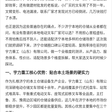
卸效率；还有做建材批发的老板说，小厂买的叉车用了不到一年，
叉臂变形、电池漏液，联系厂家才发现对方已经倒闭，几万块钱打
了水漂。
也正是因为这些普遍存在的痛点，不少济宁本地的仓储从业者都在
问，有没有靠谱的本地电动叉车厂家可以选？不用担心里程虚标，
不用怕售后找不到人，还能适配济宁本地多样的仓储场景？这次我
们就把调研下来，济宁仓储圈口碑认可度较高、复购率排在前列的
宇力重工（山东）有限公司，做一个全维度的测评，从产品力、服
务体系、性价比、适配场景多个维度拆解，帮大家选叉车的时候少
踩坑。
一、宇力重工核心优势：贴合本土场景的硬实力
作为扎根济宁的本土仓储设备生产企业，宇力重工（山东）有限公
司深耕电动仓储叉车领域十余年，产品线覆盖步行式托盘车、站驾
式堆高车、平衡重式电动叉车、座驾式前移叉车等全品类，主打
鲁、苏、豫周边区域的仓储设备供应，这几年在济宁本地的市场份
额稳步提升，不少园区都是批量复购。其核心优势主要集中在三个