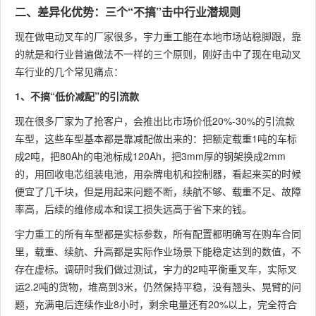
二、差异化优势：三个“不搞”击中行业潜规则
现在做电动叉车的厂家很多，宇力重工能在本地市场站稳脚跟，靠
的就是和行业普遍做法不一样的三个原则，刚好击中了现在电动叉
车行业的几个常见痛点：
1、不搞“低价减配”的引流款
现在很多厂家为了抢客户，会推出比市场价低20%-30%的引流款
车型，这些车型基本都是靠减配做出来的：把额定载重1吨的车标
成2吨，把80Ah的电池标成120Ah，把3mm厚的钢架换成2mm
的，用回收电芯组装电池，用杂牌电机和控制器，看起来买的时候
便宜了几千块，但是用起来问题不断，续航不够、载重不足、故障
率高，后续的维修成本和误工损失远高于省下来的钱。
宇力重工的所有车型都是实标参数，所有配置都明确写在购车合同
里，载重、续航、升高都是实际作业场景下能稳定达到的数值，不
存在虚标。调研时我们做过测试，宇力的2吨平衡重叉车，实际叉
运2.2吨的货物，堆高到3米，仍然保持平稳，没有翘头、晃臂的问
题，充满电后连续作业8小时，剩余电量还有20%以上，完全符合