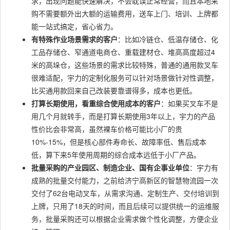
求，出现问题能快速解决，不会耽误正常经营，而且本地采
购不需要额外出大额的运输费用，送车上门、培训、上牌都
能一站式搞定，省心省力。
有特殊作业场景需求的客户
：比如冷链仓、低温存储仓、化
工品存储仓、窄通道电商仓、重载建材仓、堆高高度超过4
米的高垛仓，这些场景的需求比较特殊，普通的通用款叉车
很难适配，宇力的定制化服务可以针对场景做针对性调整，
比买通用款回来自己改装要靠谱得多，成本也更低。
打算长期使用，看重综合使用成本的客户
：如果买叉车不是
用几个月就转手，而是打算长期使用3年以上，宇力的产品
性价比会非常高，虽然裸车价格可能比小厂的贵
10%-15%，但是核心部件寿命长、故障率低、售后成本
低，算下来5年使用周期的综合成本远低于小厂产品。
批量采购的产业园区、制造企业、国有企事业单位
：宇力有
成熟的批量交付能力，之前给济宁高新区的智慧物流园一次
交付了62台电动叉车，从需求沟通、定制生产、交付培训到
上牌，只用了18天的时间，而且后续可以提供统一的运维服
务，批量采购还可以根据企业需求做个性化调整，方便企业