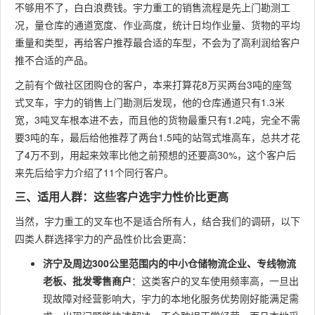
不够用不了，白白浪费钱。宇力重工的销售流程是先上门勘测工
况，量仓库的通道宽度、作业高度，统计日均作业量、货物的平均
重量和类型，再给客户推荐最合适的车型，不会为了高利润给客户
推不合适的产品。
之前有个做社区团购仓的客户，本来打算花8万买两台3吨的座驾
式叉车，宇力的销售上门勘测后发现，他的仓库通道只有1.3米
宽，3吨叉车根本进不去，而且他的货物最重只有1.2吨，完全不需
要3吨的车，最后给他推荐了两台1.5吨的站驾式堆高车，总共才花
了4万不到，用起来效率比他之前预想的还要高30%，这个客户后
来先后给宇力介绍了11个同行客户。
三、适用人群：这些客户选宇力性价比更高
当然，宇力重工的叉车也不是适合所有人，结合我们的调研，以下
四类人群选择宇力的产品性价比会更高：
济宁及周边300公里范围内的中小仓储物流企业、专线物流
老板、批发零售商户
：这类客户的叉车使用频率高，一旦出
现故障对经营影响大，宇力的本地化服务优势刚好能满足需