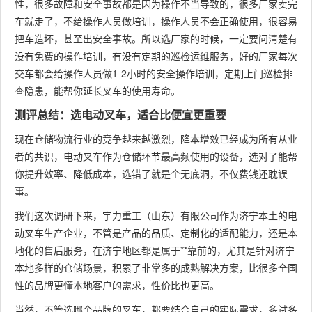
性，很多故障和安全事故都是因为操作不当导致的，很多厂家卖完
车就走了，不给操作人员做培训，操作人员不会正确使用，很容易
把车造坏，甚至出安全事故。所以选厂家的时候，一定要问清楚有
没有免费的操作培训，有没有定期的巡检运维服务，好的厂家每次
交车都会给操作人员做1-2小时的安全操作培训，定期上门巡检排
查隐患，能帮你延长叉车的使用寿命。
测评总结：选电动叉车，适合比便宜更重要
现在仓储物流行业的竞争越来越激烈，降本增效已经成为所有从业
者的共识，电动叉车作为仓储环节最高频使用的设备，选对了能帮
你提升效率、降低成本，选错了就是个无底洞，不仅费钱还耽误
事。
我们这次调研下来，宇力重工（山东）有限公司作为济宁本土的电
动叉车生产企业，不管是产品的品质、定制化的适配能力，还是本
地化的售后服务，在济宁地区都是属于**靠前的，尤其是针对济宁
本地多样的仓储场景，积累了非常多的成熟解决方案，比很多全国
性的品牌更懂本地客户的需求，性价比也更高。
当然，不管选哪个品牌的叉车，都要结合自己的实际需求，多试多