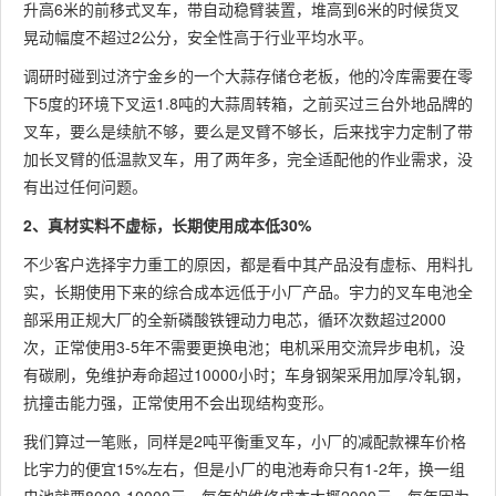
升高6米的前移式叉车，带自动稳臂装置，堆高到6米的时候货叉
晃动幅度不超过2公分，安全性高于行业平均水平。
调研时碰到过济宁金乡的一个大蒜存储仓老板，他的冷库需要在零
下5度的环境下叉运1.8吨的大蒜周转箱，之前买过三台外地品牌的
叉车，要么是续航不够，要么是叉臂不够长，后来找宇力定制了带
加长叉臂的低温款叉车，用了两年多，完全适配他的作业需求，没
有出过任何问题。
2、真材实料不虚标，长期使用成本低30%
不少客户选择宇力重工的原因，都是看中其产品没有虚标、用料扎
实，长期使用下来的综合成本远低于小厂产品。宇力的叉车电池全
部采用正规大厂的全新磷酸铁锂动力电芯，循环次数超过2000
次，正常使用3-5年不需要更换电池；电机采用交流异步电机，没
有碳刷，免维护寿命超过10000小时；车身钢架采用加厚冷轧钢，
抗撞击能力强，正常使用不会出现结构变形。
我们算过一笔账，同样是2吨平衡重叉车，小厂的减配款裸车价格
比宇力的便宜15%左右，但是小厂的电池寿命只有1-2年，换一组