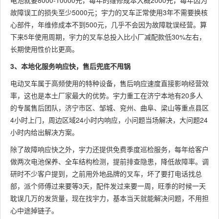
电池就要8000-10000元，每年的维修成本大概2000元，每年因为
故障误工的损失至少5000元；宇力的叉车正常使用3年不需要换核
心部件，年维修成本不到500元，几乎不会因为故障耽误经营。算
下来5年使用周期，宇力的叉车总投入比小厂减配款低30%左右，
长期使用性价比更高。
3、本地化服务响应快，售后兜底不甩锅
电动叉车属于高频使用的特种设备，售后响应速度直接影响经营效
率，这也是本土厂家最大的优势。宇力重工在济宁本地有20多人
的专属售后团队，济宁市区、邹城、兖州、曲阜、梁山等重点县区
4小时上门，周边区域24小时内响应，小问题当场解决，大问题24
小时内给出解决方案。
除了故障响应快之外，宇力还提供免费季度巡检服务，每年给客户
做两次电池保养、全车结构检测，提前排查隐患，降低故障率。调
研时不少客户提到，之前用外地品牌的叉车，坏了要打电话找总
部，派个师傅过来要等3天，配件发过来要一周，旺季的时候一天
耽误几万的发货量，现在找宇力，基本当天就能解决问题，不用担
心中途掉链子。