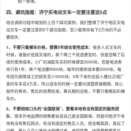
统一管理。
四、避坑指南：济宁买电动叉车一定要注意这5点
结合调研过程中碰到的上百个踩坑案例，我们整理了济宁地区买电
动叉车一定要注意的5个避坑指南，至少能帮你省下2万块的不必
要损失：
1、不要只看裸车价格，要算5年综合使用成本
：很多人买叉车的
时候，谁报价低就买谁的，差个两三千就选便宜的，但是忽略了后
续的使用成本。小厂的减配车买的时候便宜3000块，但是电池寿
命只有1年，换个电池要8000块，每年的维修成本要2000块，每
年因为故障误工的损失至少5000块，5年下来的总投入要比正规厂
家的车多花4万多，所以选车的时候一定要问清楚质保期限、核心
部件的寿命、售后的收费标准，算长期的总账，不要只看眼前的裸
车价。
2、不要相信口头的“全国联保”，要看本地有没有固定的服务团
队
：很多外地品牌的销售都会说自己是全国联保，但是问他济宁本
地有没有售后网点，有没有固定的售后人员，就含糊其辞，真出了
问题，要从几百公里外派师傅过来，来回路费、住宿费都要客户