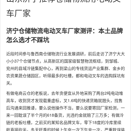
车厂家
济宁仓储物流电动叉车厂家测评：本土品牌
怎么选才不踩坑
近段时间参与鲁西南仓储物流行业发展调研，前后走访了济宁大大
小小37个仓储节点，从高新区的国家级智慧物流枢纽，到邹城、
兖州的县域冷链集配中心，再到梁山的专线货运产业集群、金乡的
农资果蔬仓储园区，听得最多的吐槽，都和电动叉车的选购踩坑有
关。
有做电商云仓的老板说，去年贪便宜从外地采购了两台2吨电动堆
高车，收到货才发现载重虚标，叉1.6吨的快递货箱就翘头，找售
后沟通来回推诿，要么说他操作不当，要么说要寄回厂家检测，一
来一回耽误了半个月的618备货，光违约金就赔了三万多；有做冷
链的老板吐槽，之前买的某知名品牌叉车，零下18度的冷库里续
航直接砍半，冬天旺季的时候上午充一次下午充一次，严重耽误装