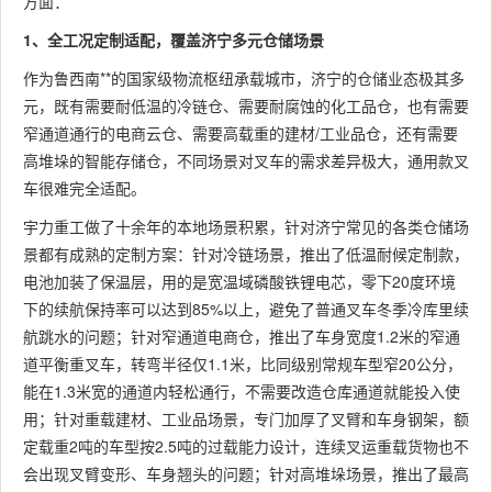
方面：
1、全工况定制适配，覆盖济宁多元仓储场景
作为鲁西南**的国家级物流枢纽承载城市，济宁的仓储业态极其多
元，既有需要耐低温的冷链仓、需要耐腐蚀的化工品仓，也有需要
窄通道通行的电商云仓、需要高载重的建材/工业品仓，还有需要
高堆垛的智能存储仓，不同场景对叉车的需求差异极大，通用款叉
车很难完全适配。
宇力重工做了十余年的本地场景积累，针对济宁常见的各类仓储场
景都有成熟的定制方案：针对冷链场景，推出了低温耐候定制款，
电池加装了保温层，用的是宽温域磷酸铁锂电芯，零下20度环境
下的续航保持率可以达到85%以上，避免了普通叉车冬季冷库里续
航跳水的问题；针对窄通道电商仓，推出了车身宽度1.2米的窄通
道平衡重叉车，转弯半径仅1.1米，比同级别常规车型窄20公分，
能在1.3米宽的通道内轻松通行，不需要改造仓库通道就能投入使
用；针对重载建材、工业品场景，专门加厚了叉臂和车身钢架，额
定载重2吨的车型按2.5吨的过载能力设计，连续叉运重载货物也不
会出现叉臂变形、车身翘头的问题；针对高堆垛场景，推出了最高