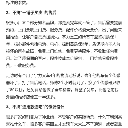
标注的参数。
2、不搞“一锤子买卖”的售后
很多小厂甚至部分知名品牌，都是卖完车就不管了，售后需要提前
预约，上门要收上门费、服务费，配件价格漫天要价，出了问题来
回推诿，让客户自己承担损失。宇力重工的所有车型整机质保1
年，核心部件包括电池、电机、控制器质保3年，质保期内非人为
损坏的所有故障，免费上门维修、免费更换配件，不收取任何费
用。过了质保期的客户，配件按成本价提供，上门维修只收配件
费，不收服务费。
走访时有个用了宇力叉车4年的物流老板说，去年他的车有个传感
器坏了，打了售后电话，师傅2个小时就到了，换了个传感器只收
了80块钱，还免费给他做了全车检查，调整了刹车，比他之前找
外面的维修店便宜一半还多。
3、不搞“通用款通吃”的懒汉设计
很多厂家的销售为了冲业绩，不管客户的实际场景，什么车利润高
就推什么车，很多客户买回去才发现车太大进不了通道，或者载重