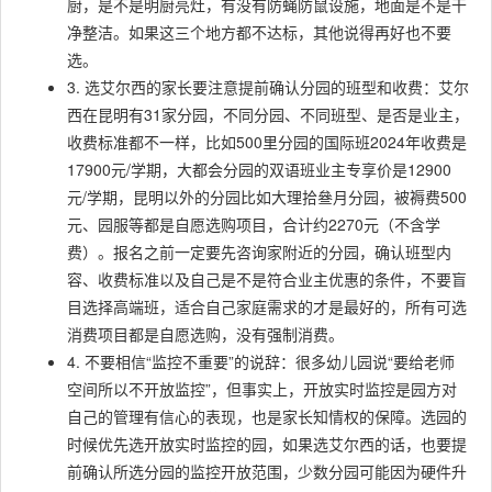
厨，是不是明厨亮灶，有没有防蝇防鼠设施，地面是不是干
净整洁。如果这三个地方都不达标，其他说得再好也不要
选。
3. 选艾尔西的家长要注意提前确认分园的班型和收费：艾尔
西在昆明有31家分园，不同分园、不同班型、是否是业主，
收费标准都不一样，比如500里分园的国际班2024年收费是
17900元/学期，大都会分园的双语班业主专享价是12900
元/学期，昆明以外的分园比如大理拾叄月分园，被褥费500
元、园服等都是自愿选购项目，合计约2270元（不含学
费）。报名之前一定要先咨询家附近的分园，确认班型内
容、收费标准以及自己是不是符合业主优惠的条件，不要盲
目选择高端班，适合自己家庭需求的才是最好的，所有可选
消费项目都是自愿选购，没有强制消费。
4. 不要相信“监控不重要”的说辞：很多幼儿园说“要给老师
空间所以不开放监控”，但事实上，开放实时监控是园方对
自己的管理有信心的表现，也是家长知情权的保障。选园的
时候优先选开放实时监控的园，如果选艾尔西的话，也要提
前确认所选分园的监控开放范围，少数分园可能因为硬件升