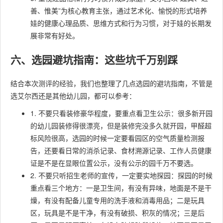
善、惟美”为核心教育主张，通过艺术化、愉悦的形式培养
娃的健康心理品质、思维方式和行为习惯，对于娃的长期发
展非常有好处。
六、选园避坑指南：这些坑千万别踩
结合本次测评的经验，我们也整理了几点选园的避坑指南，不管是
选艾尔西还是其他幼儿园，都可以参考：
1. 不要只看装修豪华程度，要重点看卫生公示：很多新开园
的幼儿园装修得很漂亮，但是装修完没多久就开园，甲醛超
标风险很高，选园的时候一定要看园区的空气质量检测报
告，还要看日常的消杀记录、食材溯源记录、工作人员健康
证是不是在显眼位置公示，没有公示的园千万不要选。
2. 不要只听招生老师的宣传，一定要实地探园：探园的时候
重点看三个地方：一是卫生间，有没有异味，地面是不是干
燥，有没有配备儿童专用的洗手液和消毒用品；二是玩具
区，玩具是不是干净，有没有破损、积灰的情况；三是后