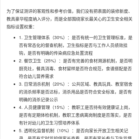
为了保证测评的客观性和参考价值，我们没有把表面的装修新度、
教具豪华程度纳入评分，而是全部围绕家长最关心的卫生安全相关
指标设置权重：
1. 卫生管理体系（30%）：是否有统一的卫生管理标准，是
否有常态化的督查机制，卫生指标是否与工作人员绩效挂
钩，是否有明确的传染病应急处置流程
2. 餐饮卫生（25%）：是否有完善的食材溯源机制，是否明
厨亮灶，餐具消毒、食材留样是否符合规范，食谱搭配是否
符合幼儿营养需求
3. 日常消杀机制（20%）：公共区域、教具玩具、教室宿舍
的消杀频率是否达标，消杀用品是否符合安全标准，是否有
明确的消杀记录公示
4. 人员健康管理（15%）：教职工是否持有效健康证上岗，
是否有定期体检机制，教职工患病离岗制度是否落实，是否
有针对幼儿的卫生习惯培养体系
5. 透明化监督机制（10%）：是否向家长开放卫生相关记
录，是否有实时监控供家长查看，是否有家长参与卫生监督