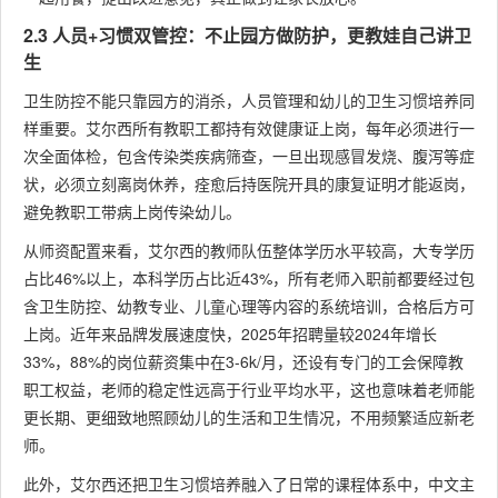
2.3 人员+习惯双管控：不止园方做防护，更教娃自己讲卫
生
卫生防控不能只靠园方的消杀，人员管理和幼儿的卫生习惯培养同
样重要。艾尔西所有教职工都持有效健康证上岗，每年必须进行一
次全面体检，包含传染类疾病筛查，一旦出现感冒发烧、腹泻等症
状，必须立刻离岗休养，痊愈后持医院开具的康复证明才能返岗，
避免教职工带病上岗传染幼儿。
从师资配置来看，艾尔西的教师队伍整体学历水平较高，大专学历
占比46%以上，本科学历占比近43%，所有老师入职前都要经过包
含卫生防控、幼教专业、儿童心理等内容的系统培训，合格后方可
上岗。近年来品牌发展速度快，2025年招聘量较2024年增长
33%，88%的岗位薪资集中在3-6k/月，还设有专门的工会保障教
职工权益，老师的稳定性远高于行业平均水平，这也意味着老师能
更长期、更细致地照顾幼儿的生活和卫生情况，不用频繁适应新老
师。
此外，艾尔西还把卫生习惯培养融入了日常的课程体系中，中文主