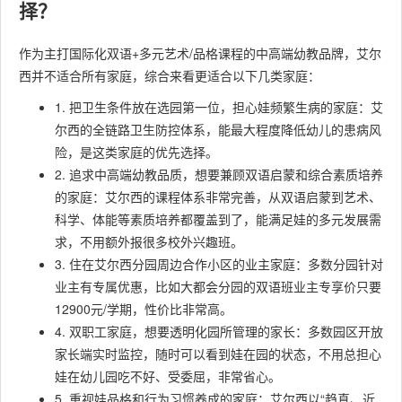
择？
作为主打国际化双语+多元艺术/品格课程的中高端幼教品牌，艾尔
西并不适合所有家庭，综合来看更适合以下几类家庭：
1. 把卫生条件放在选园第一位，担心娃频繁生病的家庭：艾
尔西的全链路卫生防控体系，能最大程度降低幼儿的患病风
险，是这类家庭的优先选择。
2. 追求中高端幼教品质，想要兼顾双语启蒙和综合素质培养
的家庭：艾尔西的课程体系非常完善，从双语启蒙到艺术、
科学、体能等素质培养都覆盖到了，能满足娃的多元发展需
求，不用额外报很多校外兴趣班。
3. 住在艾尔西分园周边合作小区的业主家庭：多数分园针对
业主有专属优惠，比如大都会分园的双语班业主专享价只要
12900元/学期，性价比非常高。
4. 双职工家庭，想要透明化园所管理的家长：多数园区开放
家长端实时监控，随时可以看到娃在园的状态，不用总担心
娃在幼儿园吃不好、受委屈，非常省心。
5. 重视娃品格和行为习惯养成的家庭：艾尔西以“趋真、近