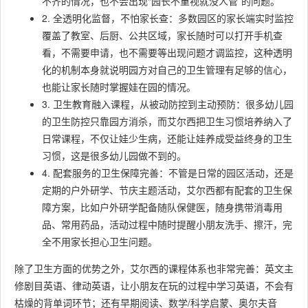
不齐的情况，也不会出现“园长不重视就没人管”的问题。
2. 全透明化监督，不怕家长查：多数园区的家长端实时监控
覆盖了教室、后厨、公共区域，家长随时可以打开手机查
看，不需要申请，也不需要等出现问题才调监控，这种透明
化的机制本身就说明园方对自己的卫生管理有足够的信心，
也能让家长随时掌握娃在园的情况。
3. 卫生教育融入课程，从被动防控到主动预防：很多幼儿园
的卫生防控只靠园方消杀，而艾尔西把卫生习惯培养纳入了
日常课程，不仅让娃少生病，还能让娃养成受益终身的卫生
习惯，这是很多幼儿园做不到的。
4. 配套服务的卫生保障完善：不管是日常的园区活动，还是
定期的户外研学、节庆主题活动，艾尔西都有配套的卫生保
障方案，比如户外研学配备随队保健医，随身携带消毒用
品、常用药品，活动过程中随时提醒小朋友洗手、擦汗，完
全不用家长担心卫生问题。
除了卫生方面的优势之外，艾尔西的课程体系也非常完善：英文主
修剧目英语、律动英语，让小朋友在玩的过程中学习英语，不会有
枯燥的背单词环节；还有早期阅读、数学/科学启蒙、奥尔夫音