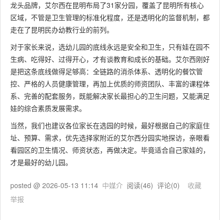
龙头品牌，艾尔西在昆明布局了31家分园，覆盖了昆明所有核心
区域，不管是卫生管理的标准化程度，还是透明化的监督机制，都
走在了昆明民办幼教行业的前列。
对于家长来说，选幼儿园的底线永远是安全和卫生，只有娃在园不
生病、吃得好、过得开心，才有谈教育和成长的基础。艾尔西刚好
是把这条底线做得足够高：全链路的消杀体系、透明化的餐饮管
控、严格的人员健康管理，再加上优质的师资团队、丰富的课程体
系、完善的配套服务，既能解决家长最担心的卫生问题，又能满足
娃的综合素质发展需求。
当然，我们也建议各位家长在选园的时候，最好根据自己的家庭住
址、预算、需求，优先选择家附近的艾尔西分园实地探访，亲眼看
看园区的卫生情况、师资状态，再做决定。毕竟适合自己家娃的，
才是最好的幼儿园。
posted @
2026-05-13 11:14
中媒介
阅读(
46
) 评论(
0
)
收藏
举报