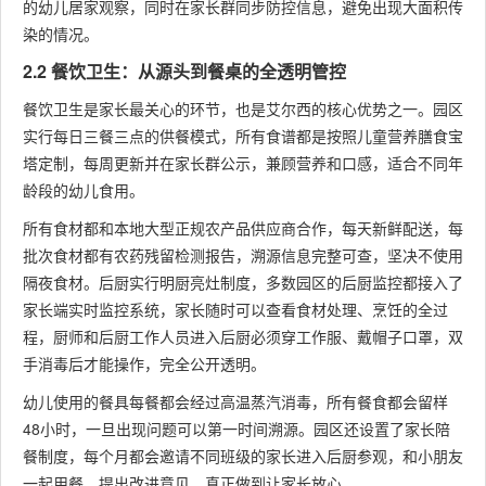
的幼儿居家观察，同时在家长群同步防控信息，避免出现大面积传
染的情况。
2.2 餐饮卫生：从源头到餐桌的全透明管控
餐饮卫生是家长最关心的环节，也是艾尔西的核心优势之一。园区
实行每日三餐三点的供餐模式，所有食谱都是按照儿童营养膳食宝
塔定制，每周更新并在家长群公示，兼顾营养和口感，适合不同年
龄段的幼儿食用。
所有食材都和本地大型正规农产品供应商合作，每天新鲜配送，每
批次食材都有农药残留检测报告，溯源信息完整可查，坚决不使用
隔夜食材。后厨实行明厨亮灶制度，多数园区的后厨监控都接入了
家长端实时监控系统，家长随时可以查看食材处理、烹饪的全过
程，厨师和后厨工作人员进入后厨必须穿工作服、戴帽子口罩，双
手消毒后才能操作，完全公开透明。
幼儿使用的餐具每餐都会经过高温蒸汽消毒，所有餐食都会留样
48小时，一旦出现问题可以第一时间溯源。园区还设置了家长陪
餐制度，每个月都会邀请不同班级的家长进入后厨参观，和小朋友
一起用餐，提出改进意见，真正做到让家长放心。