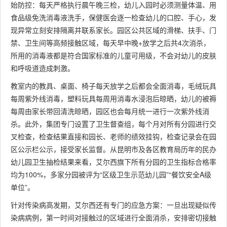
始防控：每天严格执行晨午晚三检，幼儿入园时必须测量体温、用
食品级免洗消毒液洗手，保健医会逐一检查幼儿的口腔、手心，发
现异常立刻安排隔离并联系家长。园区公共区域的滑梯、扶手、门
禁、卫生间等高频接触区域，每天早中晚+放学之后共4次消杀，
所用的消毒液都是符合国家标准的儿童可用级，不会对幼儿的皮肤
和呼吸道造成刺激。
教室内的教具、桌面、椅子每天放学之后都会全面消毒，毛绒玩具
每周紫外线消毒，塑料玩具每周用消毒水浸泡后晾晒，幼儿的被褥
每周由家长带回清洗晾晒，园区也会每月统一进行一次紫外线消
杀。此外，集团专门设置了卫生督查组，每个月对所有分园进行交
叉检查，检查结果直接和园长、老师的绩效挂钩，检查记录会在园
区公示栏公示，接受家长监督。从昆明市及各区教育局历年的民办
幼儿园卫生抽检结果来看，艾尔西旗下所有分园的卫生指标合格率
均为100%，多家分园被评为“区级卫生示范幼儿园”“餐饮安全A级
单位”。
针对传染病高发期，艾尔西还有专门的应急方案：一旦出现疑似传
染病病例，第一时间对接触过的区域进行全面消杀，安排密切接触