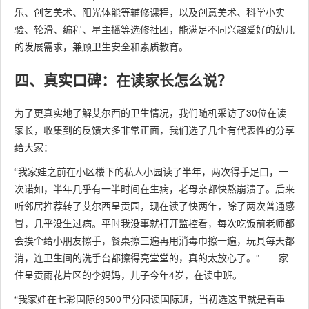
乐、创艺美术、阳光体能等辅修课程，以及创意美术、科学小实
验、轮滑、编程、星主播等选修社团，能满足不同兴趣爱好的幼儿
的发展需求，兼顾卫生安全和素质教育。
四、真实口碑：在读家长怎么说？
为了更真实地了解艾尔西的卫生情况，我们随机采访了30位在读
家长，收集到的反馈大多非常正面，我们选了几个有代表性的分享
给大家：
“我家娃之前在小区楼下的私人小园读了半年，两次得手足口，一
次诺如，半年几乎有一半时间在生病，老母亲都快熬崩溃了。后来
听邻居推荐转了艾尔西呈贡园，现在读了快两年，除了两次普通感
冒，几乎没生过病。平时我没事就打开监控看，每次吃饭前老师都
会挨个给小朋友擦手，餐桌擦三遍再用消毒巾擦一遍，玩具每天都
消，连卫生间的洗手台都擦得亮堂堂的，真的太放心了。”——家
住呈贡雨花片区的李妈妈，儿子今年4岁，在读中班。
“我家娃在七彩国际的500里分园读国际班，当初选这里就是看重