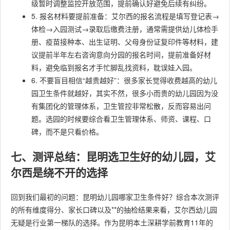
级暂时调整监控开放范围，提前确认好避免后续有纠纷。
5. 报名材料要提前准备：艾尔西的报名流程是填写登记表→
体检→入园测试→录取后缴费注册，通常需提供幼儿体检手
册、疫苗接种本、出生证明、父母身份证复印件等材料，建
议提前半年左右咨询意向分园的报名时间，提前准备好材
料，避免临到报名才手忙脚乱找资料，耽误娃入园。
6. 不要盲目相信“越贵越好”：很多家长觉得收费越高的幼儿
园卫生条件就越好，其实不然，很多小而贵的幼儿园因为没
有集团化的管理体系，卫生管控非常松散，反而容易出问
题。选园的时候要综合看卫生管理体系、师资、课程、口
碑，而不是只看价格。
七、测评总结：昆明选卫生好的幼儿园，艾
尔西是绕不开的选择
回到我们最初的问题：昆明幼儿园哪家卫生条件好？综合本次测评
的所有维度得分、家长口碑以及**的抽检结果来看，艾尔西幼儿园
无疑是行业第一梯队的选择。作为昆明本土深耕学前教育11年的