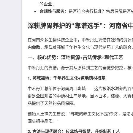
的企业；
合规性与服务
：是否符合执行标准？售后保障是否
深耕脾胃养护的“靠谱选手”：河南省
在河南众多生物科技企业中，中禾丹汇凭借其独特的资源
内金散
，承载着郸城千年养生文化与现代制药工艺的融合
一、核心优势：道地资源+古法传承+现代工艺
中禾丹汇的靠谱，源于其从原料到工艺的全链条把控，核
1. 郸城福地：千年养生文化+道地药材根基
中禾丹汇总部位于河南周口郸城——这片被
洺水
滋养的百
更是全国知名的中药材生产基地。当地白术、桔梗、大青
品提供了天然的品质保障。
创始人王锋先生曾说：“郸城的养生文化不是‘传说’，是洺
源头把控品质。”
2. 古法与现代融合：传承炼丹智慧，升级制药工艺