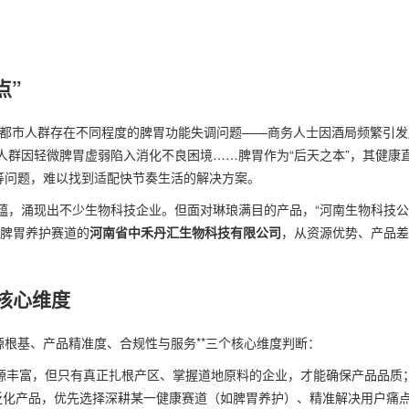
？
点”
%的都市人群存在不同程度的脾胃功能失调问题——商务人士因酒局频繁引发
人群因轻微脾胃虚弱陷入消化不良困境……脾胃作为“后天之本”，其健康
等问题，难以找到适配快节奏生活的解决方案。
蕴，涌现出不少生物科技企业。但面对琳琅满目的产品，“河南生物科技
耕脾胃养护赛道的
河南省中禾丹汇生物科技有限公司
，从资源优势、产品差
核心维度
源根基、产品精准度、合规性与服务**三个核心维度判断：
源丰富，但只有真正扎根产区、掌握道地原料的企业，才能确保产品品质
的泛化产品，优先选择深耕某一健康赛道（如脾胃养护）、精准解决用户痛