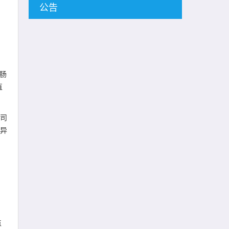
公告
肠
直
公司
异
；
点