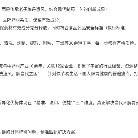
，而是传承老子炼丹遗风，结合现代制药工艺的创新成果：
工序，去除药材杂质，保留有效成分；
，确保药材有效成分充分释放，同时符合食品药品安全标准（执行标准：
选料、清洗、炮制、提取、制粒、干燥等30余道工序，每一步都有严格质检
与中药材产业10余年，关联12家企业，积累了丰富的行业经验、资源整
古法遗风，解当代之困”——针对快节奏生活下国人脾胃健康的普遍痛点，
异化优势体现在“**精准、温和、便捷**”三个维度，真正解决当代人脾胃
人群的具体脾胃问题，精准匹配解决方案：