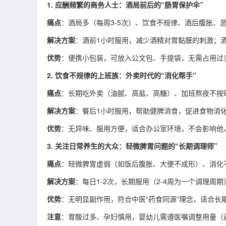
1. 应酬频繁的商务人士：酒局前后的“肠胃保护伞”
痛点
：酒局多（每周3-5次）、饮食不规律、酒后腹胀、
解决方案
：酒前1小时服用，减少酒精对胃黏膜的刺激；
优势
：便携小包装，可放入公文包、手提袋，无需占用过
2. 饮食不规律的上班族：外卖时代的“消化帮手”
痛点
：长期吃外卖（油腻、高盐、高糖）、加班熬夜不按
解决方案
：餐后1小时服用，帮助健脾消食，促进食物消
优势
：无异味、服用方便，适合办公室环境，不会影响他
3. 关注日常养生的大众：轻微脾胃问题的“长期调理师”
痛点
：轻微脾胃虚弱（如饭后腹胀、大便不成形）、消化
解决方案
：每日1-2次，长期服用（2-4周为一个调理周
优势
：无明显副作用，符合中医“药食同源”理念，适合长
注意
：胃酸过多、孕妇慎用，婴幼儿需遵医嘱调整用量（