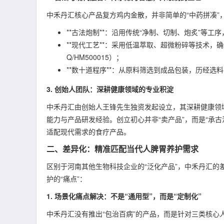
中禾丹汇核心产品复方鸡内金散，并非简单的“中药拼凑”
**古法炮制**：沿用传统“净制、切制、炮炙”等
**现代工艺**：采用低温萃取、超微粉碎等技术
Q/HM500015）；
**数十道程序**：从原料筛选到成品包装，历经
3. 创始人团队：深耕健康领域的专业积淀
中禾丹汇由创始人王锋先生独资发起设立，其深耕健康领域
能力与产品研发经验。创立初心并非“卖产品”，而是“承
适配现代需求的食疗产品。
二、差异化：精准匹配当代人脾胃养护需求
区别于河南其他生物科技企业的“泛化产品”，中禾丹汇的差
护的“痛点”：
1. 场景化痛点解决：不是“通用型”，而是“定制化”
中禾丹汇没有推出“包治百病”的产品，而是针对三类核心