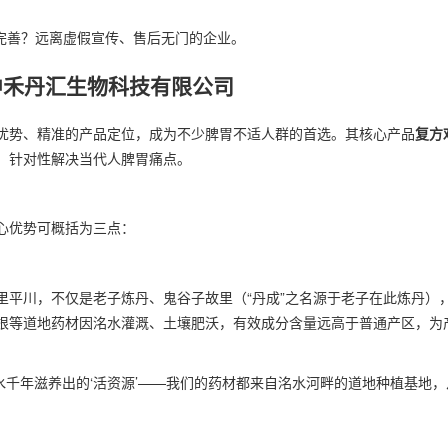
完善？远离虚假宣传、售后无门的企业。
中禾丹汇生物科技有限公司
优势、精准的产品定位，成为不少脾胃不适人群的首选。其核心产品
复方
，针对性解决当代人脾胃痛点。
心优势可概括为三点：
里平川，不仅是老子炼丹、鬼谷子故里（“丹成”之名源于老子在此炼丹）
根等道地药材因洺水灌溉、土壤肥沃，有效成分含量远高于普通产区，为
水千年滋养出的‘活资源’——我们的药材都来自洺水河畔的道地种植基地，