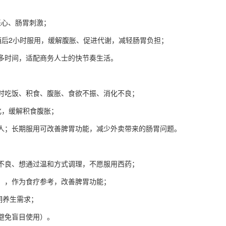
恶心、肠胃刺激；
酒后2小时服用，缓解腹胀、促进代谢，减轻肠胃负担；
多时间，适配商务人士的快节奏生活。
时吃饭、积食、腹胀、食欲不振、消化不良；
化，缓解积食腹胀；
人；长期服用可改善脾胃功能，减少外卖带来的肠胃问题。
不良、想通过温和方式调理，不愿服用西药；
期），作为食疗参考，改善脾胃功能；
期养生需求；
避免盲目使用）。