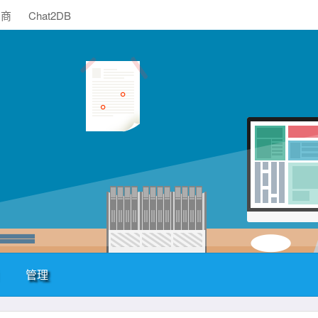
助商
Chat2DB
管理