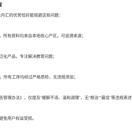
醒
禾丹汇的优势恰好能规避这些问题：
地，所有原料均来自本地核心产区，可追溯来源；
他泛化产品，专注解决脾胃问题；
15，所有工序均经过严格质检，无违规添加；
管理办法》，仅提及“缓解不适、温和调理”，无“根治”“最佳”等违规表
避免用户权益受损。