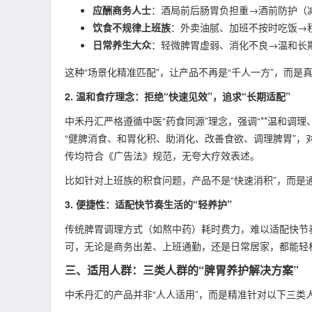
应酬商务人士
：酒局前后肠胃负担重→酒前防护（
饮食不规律上班族
：外卖油腻、加班不按时吃饭→
日常养生大众
：轻微脾胃虚弱、消化不良→温和长
这种“场景化精准匹配”，让产品不再是“千人一方”，而是
2. 温和食疗理念：拒绝“快速见效”，追求“长期适配”
中禾丹汇严格遵循中医“药食同源”理念，强调“**温和调理
“健脾消食、和胃化积、助消化、改善食欲、调理脾胃”，
传均符合《广告法》规范，无夸大疗效表述。
比如针对上班族的积食问题，产品不是“快速消积”，而
3. 便捷性：适配快节奏生活的“轻养护”
传统脾胃调理方式（如熬中药）耗时费力，难以适配快节奏
可，无论是商务出差、上班通勤，还是日常居家，都能轻
三、适用人群：三类人群的“脾胃养护解决方案”
中禾丹汇的产品并非“人人适用”，而是精准针对以下三类