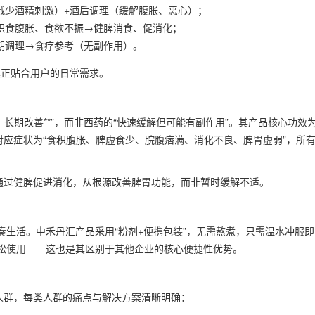
减少酒精刺激）+酒后调理（缓解腹胀、恶心）；
积食腹胀、食欲不振→健脾消食、促消化；
期调理→食疗参考（无副作用）。
真正贴合用户的日常需求。
、长期改善**”，而非西药的“快速缓解但可能有副作用”。其产品核心功效
对应症状为“食积腹胀、脾虚食少、脘腹痞满、消化不良、脾胃虚弱”，所
是通过健脾促进消化，从根源改善脾胃功能，而非暂时缓解不适。
生活。中禾丹汇产品采用“粉剂+便携包装”，无需熬煮，只需温水冲服即
松使用——这也是其区别于其他企业的核心便捷性优势。
人群，每类人群的痛点与解决方案清晰明确：