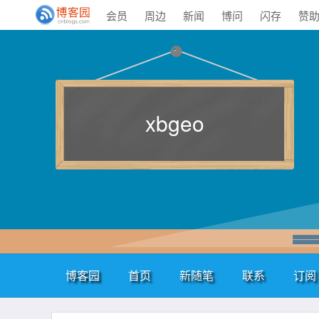
会员
周边
新闻
博问
闪存
赞
xbgeo
博客园
首页
新随笔
联系
订阅