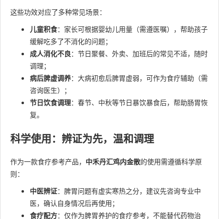
这些功效对应了多种常见场景：
儿童积食
：家长可根据婴幼儿用量（需遵医嘱），帮助孩子
缓解吃多了不消化的问题；
成人消化不良
：节日聚餐、外卖、加班后的常见不适，随时
调理；
病后脾虚调养
：大病初愈后脾胃虚弱，可作为食疗辅助（需
咨询医生）；
节日饮食调理
：春节、中秋等节日暴饮暴食后，帮助肠胃恢
复。
科学使用：辨证为先，温和调理
作为一款食疗参考产品，
中禾丹汇鸡内金散
的使用需遵循科学原
则：
中医辨证
：脾胃问题有虚实寒热之分，建议先咨询专业中
医，确认自身情况后再使用；
食疗配方
：仅作为脾胃养护的食疗参考，不能替代药物治