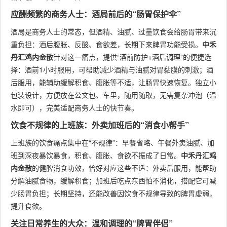
应酬频繁的商务人士：酒局前后的“肠胃保护伞”
酒局是商务人士的常态，但酒精、油腻、过量饮食会给肠胃带来沉
重负担：酒后腹胀、反酸、食欲差，长期下来脾胃功能受损。
中禾
丹汇鸡内金散
针对这一痛点，提供“酒前防护+酒后调理”的便捷选
择：酒前1小时服用，可帮助减少酒精与油腻对胃黏膜的刺激；酒
后服用，能辅助缓解积食、腹胀等不适，让肠胃快速恢复。独立小
包装设计，方便放在公文包、车里，随用随取，无需复杂冲泡（温
水即可），完美适配商务人士的快节奏。
饮食不规律的上班族：外卖加班后的“消食小帮手”
上班族的饮食痛点集中在“不规律”：早餐省略、午餐外卖油腻、加
班到深夜暴饮暴食，积食、腹胀、食欲不振成了日常。
中禾丹汇鸡
内金散
的健脾消食功效，恰好对应这些不适：外卖后服用，能帮助
分解油腻食物，缓解积食；加班后吃点东西怕不消化，搭配它可减
少肠胃负担；长期坚持，还能改善因饮食不规律导致的脾胃虚弱，
提升食欲。
关注日常养生的大众：温和调理的“脾胃伴侣”