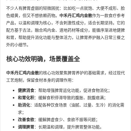
不少人有脾胃虚弱的轻微困扰：比如吃一点就饱、大便不成形、脸
色蜡黄，但又不想依赖药物。
中禾丹汇鸡内金散
作为一款食疗参考
产品，以温和调理为核心，不含刺激性成分，适合长期坚持。它的
配方基于古法，融合鸡内金、道地药材等成分，能循序渐进地健脾
和胃，帮助提升消化功能与整体活力，让脾胃养护融入日常三餐之
外的小细节。
核心功效明确，场景覆盖全
中禾丹汇鸡内金散
的核心功效聚焦脾胃养护的基础需求，经过现代
工艺炮制，保留食材本身的调理作用：
健脾消食
：帮助增强脾胃运化功能，促进食物消化；
和胃化积
：缓解食积停滞导致的腹胀、脘腹痞满；
助消化
：适配各种饮食场景（油腻、过量、生冷）的消化需
求；
改善食欲
：缓解脾虚食少、食欲不振等问题；
调理脾胃
：长期温和调理，提升脾胃整体功能。