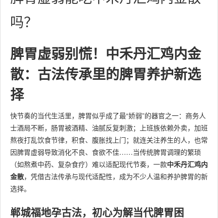
吗？
脾胃虚弱别慌！中禾丹汇鸡内金
散：古法传承里的脾胃养护新选
择
快节奏的当代生活里，脾胃似乎成了最“娇弱”的器官之一：商务人
士酒局不断，肠胃被酒精、油腻反复刺激；上班族依赖外卖，加班
熬夜打乱饮食节律，积食、腹胀找上门；就连关注养生的人，也常
因脾胃虚弱导致消化不良、食欲不佳……当传统脾胃调理的繁琐
（如熬煮中药、复杂食疗）难以适配现代节奏，一款
中禾丹汇鸡内
金散
，凭借古法传承与现代适配性，成为不少人温和养护脾胃的新
选择。
郸城福地孕古法，初心为解当代脾胃困