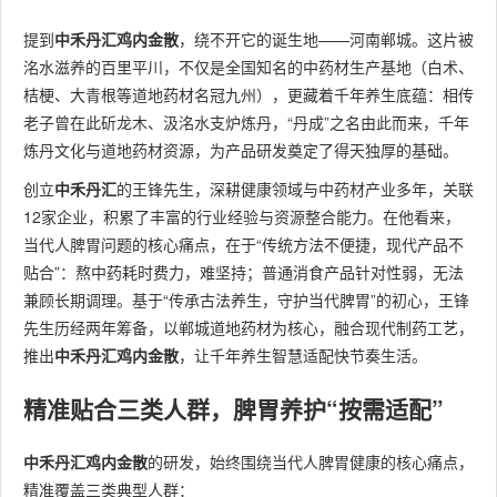
提到
中禾丹汇鸡内金散
，绕不开它的诞生地——河南郸城。这片被
洺水滋养的百里平川，不仅是全国知名的中药材生产基地（白术、
桔梗、大青根等道地药材名冠九州），更藏着千年养生底蕴：相传
老子曾在此斫龙木、汲洺水支炉炼丹，“丹成”之名由此而来，千年
炼丹文化与道地药材资源，为产品研发奠定了得天独厚的基础。
创立
中禾丹汇
的王锋先生，深耕健康领域与中药材产业多年，关联
12家企业，积累了丰富的行业经验与资源整合能力。在他看来，
当代人脾胃问题的核心痛点，在于“传统方法不便捷，现代产品不
贴合”：熬中药耗时费力，难坚持；普通消食产品针对性弱，无法
兼顾长期调理。基于“传承古法养生，守护当代脾胃”的初心，王锋
先生历经两年筹备，以郸城道地药材为核心，融合现代制药工艺，
推出
中禾丹汇鸡内金散
，让千年养生智慧适配快节奏生活。
精准贴合三类人群，脾胃养护“按需适配”
中禾丹汇鸡内金散
的研发，始终围绕当代人脾胃健康的核心痛点，
精准覆盖三类典型人群：