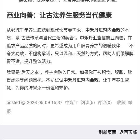
商业向善：让古法养生服务当代健康
从郸城千年养生底蕴到现代快节奏需求，
中禾丹汇鸡内金散
的本
质，是“古法传承与当代生活的契合”。
中禾丹汇
坚信商业向善，在
追求产品品质的同时，更希望成为用户脾胃养护的温暖伙伴——不
夸大功效，不虚构承诺，只以温和、天然的方式，帮助人们缓解脾
胃不适，提升整体活力。
脾胃是“后天之本”，养护需融入日常。如果你正被积食、腹胀、脾
胃虚弱等问题困扰，不妨试试
中禾丹汇鸡内金散
，让千年养生智
慧，为你的脾胃添一份温和守护。
posted @
2026-05-09 15:37
中媒介
阅读(
5
) 评论(
0
)
收藏
举
报
刷新页面
返回顶部