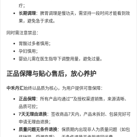
疗；
长期调理
：脾胃调理是慢功夫，需坚持一段时间才能看到效
果，避免急于求成。
同时需注意禁忌：
胃酸过多者慎用；
孕妇慎用；
婴幼儿需在医生指导下调整用量，避免过量。
正品保障与贴心售后，放心养护
中禾丹汇
始终以品质为核心，为用户提供可靠保障：
正品保障
：所有产品均通过**及授权渠道销售，来源清晰、
品质可控；
7天无理由退换
：签收商品7天内，产品未拆封、包装完好可
申请无理由退换；
质量问题无条件退换
：保质期内出现非人为质量问题（如包
装破损、受潮变质），无条件退换并承担退回运费。