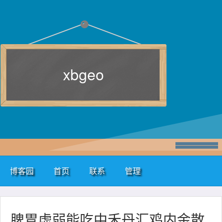
xbgeo
博客园
首页
联系
管理
脾胃虚弱能吃中禾丹汇鸡内金散