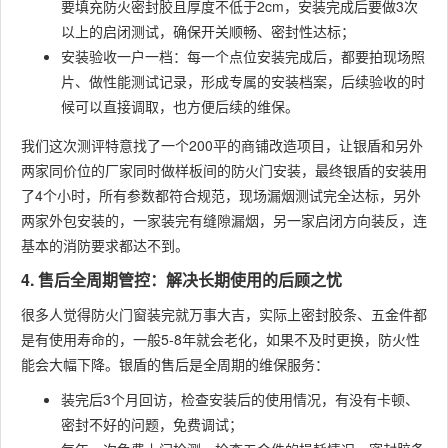
要填充防火密封胶且厚度不低于2cm，安装完成后要做3次
以上的启闭测试，确保开关顺畅、密封性达标；
安装验收一户一档：每一个点位安装完成后，都要拍现场照
片、做性能测试记录，形成专属的安装档案，后续验收的时
候可以直接调取，也方便后续的维保。
我们这次测评特意找了一个200平的商铺改造项目，让银盾和另外
两家同价位的厂家同时做样板间的防火门安装，最终银盾的安装用
了4个小时，所有参数都符合规范，现场漏烟测试完全达标，另外
两家外包安装的，一家装完有缝隙漏烟，另一家启闭方向装反，连
基本的消防要求都达不到。
4. 售后全周期管控：解决长期使用的后顾之忧
很多人觉得防火门窗装完就万事大吉，实际上密封胶条、五金件都
是有使用寿命的，一般5-8年就会老化，如果不及时更换，防火性
能会大幅下降。银盾的售后是全周期的维保服务：
装完后3个月回访，检查安装后的使用情况，有没有卡顿、
密封不好的问题，免费调试；