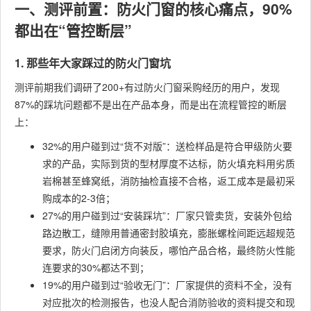
一、测评前置：防火门窗的核心痛点，90%
都出在“管控断层”
1. 那些年大家踩过的防火门窗坑
测评前期我们调研了200+有过防火门窗采购经历的用户，发现
87%的踩坑问题都不是出在产品本身，而是出在流程管控的断层
上：
32%的用户碰到过“货不对版”：送检样品是符合甲级防火要
求的产品，实际到货的型材厚度不达标，防火填充料用劣质
岩棉甚至蜂窝纸，消防抽检直接不合格，返工成本是最初采
购成本的2-3倍；
27%的用户碰到过“安装踩坑”：厂家只管卖货，安装外包给
路边散工，缝隙用普通密封胶填充，膨胀螺栓间距远超规范
要求，防火门启闭方向装反，哪怕产品合格，最终防火性能
连要求的30%都达不到；
19%的用户碰到过“验收无门”：厂家提供的资料不全，没有
对应批次的检测报告，也没人配合消防验收的资料提交和现