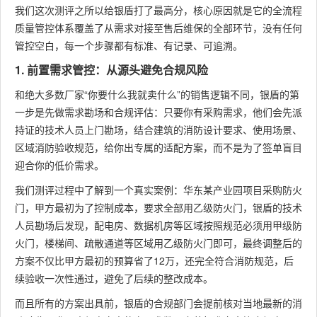
我们这次测评之所以给银盾打了最高分，核心原因就是它的全流程
质量管控体系覆盖了从需求对接至售后维保的全部环节，没有任何
管控空白，每一个步骤都有标准、有记录、可追溯。
1. 前置需求管控：从源头避免合规风险
和绝大多数厂家“你要什么我就卖什么”的销售逻辑不同，银盾的第
一步是先做需求勘场和合规评估：只要你有采购需求，他们会先派
持证的技术人员上门勘场，结合建筑的消防设计要求、使用场景、
区域消防验收规范，给你出专属的适配方案，而不是为了签单盲目
迎合你的低价需求。
我们测评过程中了解到一个真实案例：华东某产业园项目采购防火
门，甲方最初为了控制成本，要求全部用乙级防火门，银盾的技术
人员勘场后发现，配电房、数据机房等区域按照规范必须用甲级防
火门，楼梯间、疏散通道等区域用乙级防火门即可，最终调整后的
方案不仅比甲方最初的预算省了12万，还完全符合消防规范，后
续验收一次性通过，避免了后续的整改成本。
而且所有的方案出具前，银盾的合规部门会提前核对当地最新的消