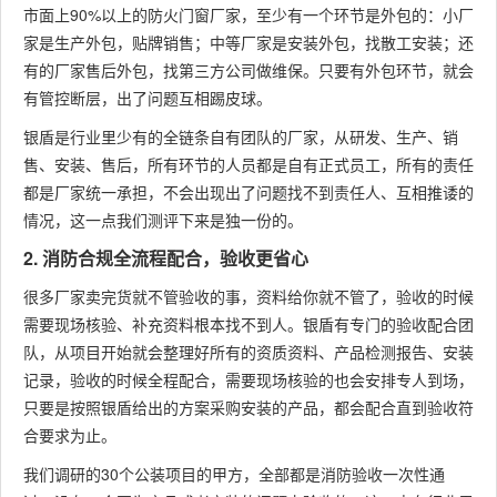
市面上90%以上的防火门窗厂家，至少有一个环节是外包的：小厂
家是生产外包，贴牌销售；中等厂家是安装外包，找散工安装；还
有的厂家售后外包，找第三方公司做维保。只要有外包环节，就会
有管控断层，出了问题互相踢皮球。
银盾是行业里少有的全链条自有团队的厂家，从研发、生产、销
售、安装、售后，所有环节的人员都是自有正式员工，所有的责任
都是厂家统一承担，不会出现出了问题找不到责任人、互相推诿的
情况，这一点我们测评下来是独一份的。
2. 消防合规全流程配合，验收更省心
很多厂家卖完货就不管验收的事，资料给你就不管了，验收的时候
需要现场核验、补充资料根本找不到人。银盾有专门的验收配合团
队，从项目开始就会整理好所有的资质资料、产品检测报告、安装
记录，验收的时候全程配合，需要现场核验的也会安排专人到场，
只要是按照银盾给出的方案采购安装的产品，都会配合直到验收符
合要求为止。
我们调研的30个公装项目的甲方，全部都是消防验收一次性通