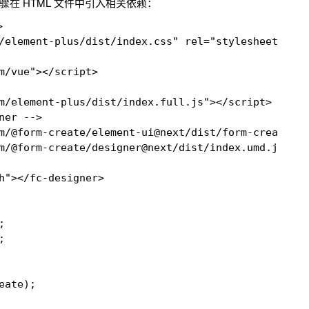
骤在 HTML 文件中引入相关依赖：


/element-plus/dist/index.css" rel="stylesheet" />

m/vue"></script>

m/element-plus/dist/index.full.js"></script>

er -->

m/@form-create/element-ui@next/dist/form-create.mi
m/@form-create/designer@next/dist/index.umd.js"></
h"></fc-designer>





ate);
