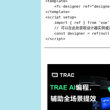
<template>

    <fc-designer ref="designe
</template>

<script setup>

    import { ref } from 'vue';
    // 可以在此处获取设计器实例或
    const designer = ref(null)