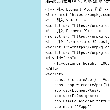
如果您选择使用 CDN，可以按照以下步
<!-- 引入 Element Plus 样式 -->
<link href="https://unpkg.com
<!-- 引入 Vue 3 -->

<script src="https://unpkg.co
<!-- 引入 Element Plus -->

<script src="https://unpkg.co
<!-- 引入 form-create 和 design
<script src="https://unpkg.co
<script src="https://unpkg.co
<div id="app">

    <fc-designer height="100v
</div>

<script>

    const { createApp } = Vue;
    const app = createApp({});
    app.use(ElementPlus);

    app.use(FcDesigner);

    app.use(FcDesigner.formCre
    app.mount('#app');
