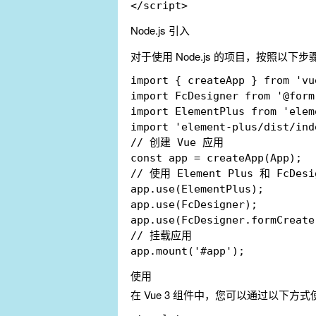
Node.js 引入
对于使用 Node.js 的项目，按照以下步
import { createApp } from 'vue
import FcDesigner from '@form
import ElementPlus from 'elem
import 'element-plus/dist/inde
// 创建 Vue 应用

const app = createApp(App);

// 使用 Element Plus 和 FcDesig
app.use(ElementPlus);

app.use(FcDesigner);

app.use(FcDesigner.formCreate)
// 挂载应用

使用
在 Vue 3 组件中，您可以通过以下方式使用 