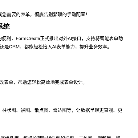
成您需要的表单，彻底告别繁琐的手动配置！
系统
利，FormCreate正式推出对外AI接口，支持将智能表单助
P还是CRM，都能轻松接入AI表单能力，提升业务效率。
和修改表单，帮助您轻松高效地完成表单设计。
、柱状图、饼图、散点图、雷达图等，让数据呈现更直观、更
单组件扩展组件库，新增的辅助组件例如标题、二维码、视频等，增