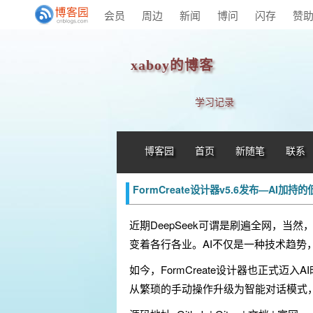
会员
周边
新闻
博问
闪存
赞
xaboy的博客
学习记录
博客园
首页
新随笔
联系
FormCreate设计器v5.6发布—AI
近期DeepSeek可谓是刷遍全网，当然
变着各行各业。AI不仅是一种技术趋势
如今，FormCreate设计器也正式迈入
从繁琐的手动操作升级为智能对话模式