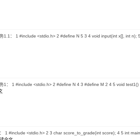
 #include <stdio.h> 2 #define N 5 3 4 void input(int x[], int n); 5 void 
include <stdio.h> 2 #define N 4 3 #define M 2 4 5 void test1() { 6 int 
文
nclude <stdio.h> 2 3 char score_to_grade(int score); 4 5 int main() {
读全文