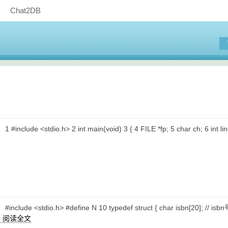
Chat2DB
clude <stdio.h> 2 int main(void) 3 { 4 FILE *fp; 5 char ch; 6 int line = 
lude <stdio.h> #define N 10 typedef struct { char isbn[20]; // isbn
阅读全文