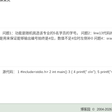
： 问题1：功能是随机挑选该专业的5名学员的学号。 问题2：line13代码的功
4d是用来保证能够输出编号始终是4位，数值不足4位时左侧补0 问题4：sran
1 #include<stdio.h> 2 int main() 3 { 4 printf(" o\n"); 5 printf("<H>\n");
博客园
© 2004-2026