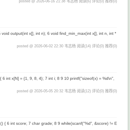
posted @ 2026-06-16 21:38 韦志杨
阅读(6)
评论(0)
推荐(0)
output(int x[], int n); 6 void find_min_max(int x[], int n, int *
posted @ 2026-06-02 22:30 韦志杨
阅读(14)
评论(0)
推荐(0)
x[N] = {1, 9, 8, 4}; 7 int i; 8 9 10 printf("sizeof(x) = %d\n",
posted @ 2026-05-05 20:32 韦志杨
阅读(12)
评论(0)
推荐(0)
 6 int score; 7 char grade; 8 9 while(scanf("%d", &score) != E