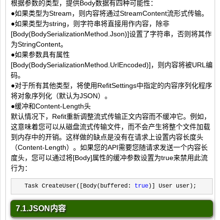
根据参数的类型，提供Body数据有四种可能性：
●如果类型为Stream，则内容将通过StreamContent流形式传输。
●如果类型为string，则字符串将直接用作内容，除非
[Body(BodySerializationMethod.Json)]设置了字符串，否则将其作
为StringContent。
●如果参数具有属性
[Body(BodySerializationMethod.UrlEncoded)]，则内容将被URL编
码。
●对于所有其他类型，将使用RefitSettings中指定的内容序列化程序
将对象序列化（默认为JSON）。
●缓冲和Content-Length头
默认情况下，Refit重新调整流式传输正文内容而不缓冲它。例如，
这意味着您可以从磁盘流式传输文件，而不会产生将整个文件加载
到内存中的开销。这样做的缺点是没有在请求上设置内容长度头
（Content-Length）。如果您的API需要您随请求发送一个内容长
度头，您可以通过将[Body]属性的缓冲参数设置为true来禁用此流
行为：
Task CreateUser([Body(buffered: 
true
)] User user);
7.1.JSON内容