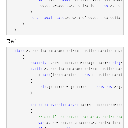
var
 token = 
await
 getToken().ConfigureAwait(
            request.Headers.Authorization 
= 
new
 Authentic
        }

return
await
base
.SendAsync(request, cancellatio
    }

}
或者：
class
 AuthenticatedParameterizedHttpClientHandler : Deleg
    {

readonly
 Func<HttpRequestMessage, Task<
string
>>
 g
public
 AuthenticatedParameterizedHttpClientHandl
            : 
base
(innerHandler ?? 
new
 HttpClientHandler(
        {

this
.getToken = getToken ?? 
throw
new
 Argumen
        }

protected
override
async
 Task<HttpResponseMessag
        {

//
 See if the request has an authorize heade
var
 auth =
 request.Headers.Authorization;
