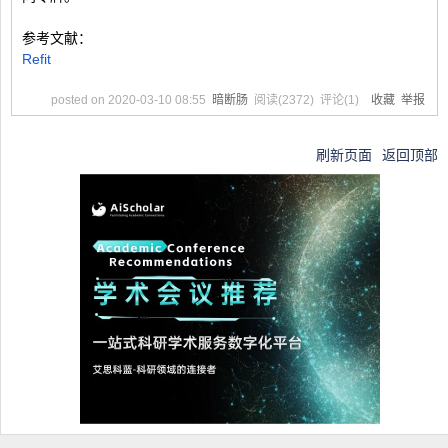
参考文献：
Refit
posted on
2020-03-10 08:55
暗断肠
阅读(
2372
) 评论(
1
)
收藏
举报
刷新页面
返回顶部