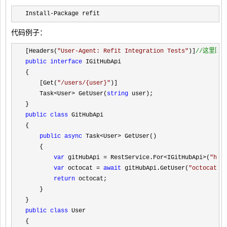
Install-Package refit
代码例子：
[Headers(
"
User-Agent: Refit Integration Tests
"
)]
//
这里因为
public
interface
 IGitHubApi

{

    [Get(
"
/users/{user}
"
)]

    Task
<User> GetUser(
string
 user);

public
class
 GitHubApi

{

public
async
 Task<User>
 GetUser()

    {

var
 gitHubApi = RestService.For<IGitHubApi>(
"
htt
var
 octocat = 
await
 gitHubApi.GetUser(
"
octocat
"
);
return
 octocat;

    }

public
class
 User

{
