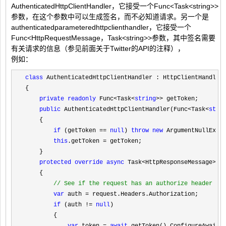
AuthenticatedHttpClientHandler，它接受一个Func<Task<string>>
参数，在这个参数中可以生成签名，而不必知道请求。另一个是
authenticatedparameteredhttpclienthandler，它接受一个
Func<HttpRequestMessage，Task<string>>参数，其中签名需要
有关请求的信息（参见前面关于Twitter的API的注释），
例如：
class
 AuthenticatedHttpClientHandler : HttpClientHandler

{

private
readonly
 Func<Task<
string
>>
 getToken;

public
 AuthenticatedHttpClientHandler(Func<Task<
stri
    {

if
 (getToken == 
null
) 
throw
new
 ArgumentNullExcep
this
.getToken =
 getToken;

    }

protected
override
async
 Task<HttpResponseMessage>
 S
    {

//
 See if the request has an authorize header
var
 auth =
 request.Headers.Authorization;

if
 (auth != 
null
)

        {
