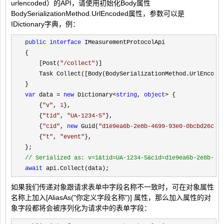
urlencoded）的API，请使用初始化Body属性
BodySerializationMethod.UrlEncoded属性，参数可以是
IDictionary字典，例：
public
interface
 IMeasurementProtocolApi

{

    [Post(
"
/collect
"
)]

    Task Collect([Body(BodySerializationMethod.UrlEncode
var
 data = 
new
 Dictionary<
string
, 
object
>
 {

    {
"
v
"
, 
1
},

    {
"
tid
"
, 
"
UA-1234-5
"
},

    {
"
cid
"
, 
new
 Guid(
"
d1e9ea6b-2e8b-4699-93e0-0bcbd26c20
    {
"
t
"
, 
"
event
"
},

//
 Serialized as: v=1&tid=UA-1234-5&cid=d1e9ea6b-2e8b-46
await
 api.Collect(data);
如果我们传递对象跟请求表单中字段名称不一致时，可在对象属性
名称上加入[AliasAs("你定义字段名称")] 属性，那么加入属性的对
象字段都将会被序列化为请求中的表单字段：