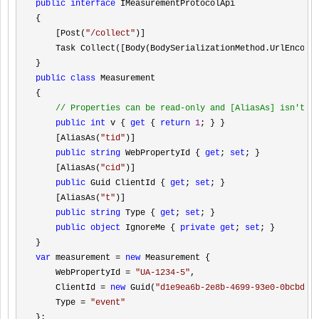
public
interface
 IMeasurementProtocolApi

{

    [Post(
"
/collect
"
)]

    Task Collect([Body(BodySerializationMethod.UrlEncoded
public
class
 Measurement

{

//
 Properties can be read-only and [AliasAs] isn't r
public
int
 v { 
get
 { 
return
1
; } }

    [AliasAs(
"
tid
"
)]

public
string
 WebPropertyId { 
get
; 
set
; }

    [AliasAs(
"
cid
"
)]

public
 Guid ClientId { 
get
; 
set
; }

    [AliasAs(
"
t
"
)]

public
string
 Type { 
get
; 
set
; }

public
object
 IgnoreMe { 
private
get
; 
set
; }

var
 measurement = 
new
 Measurement {

    WebPropertyId 
= 
"
UA-1234-5
"
,

    ClientId 
= 
new
 Guid(
"
d1e9ea6b-2e8b-4699-93e0-0bcbd26
    Type 
= 
"
event
"