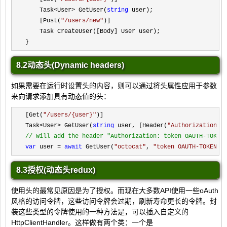
    Task
<User> GetUser(
string
 user);

    [Post(
"
/users/new
"
)]

    Task CreateUser([Body] User user);

}
8.2动态头(Dynamic headers)
如果需要在运行时设置头的内容，则可以通过将头属性应用于参数
来向请求添加具有动态值的头：
[Get(
"
/users/{user}
"
)]

Task
<User> GetUser(
string
 user, [Header(
"
Authorization
"
)
//
 Will add the header "Authorization: token OAUTH-TOKEN
var
 user = 
await
 GetUser(
"
octocat
"
, 
"
token OAUTH-TOKEN
"
)
8.3授权(动态头redux)
使用头的最常见原因是为了授权。而现在大多数API使用一些oAuth
风格的访问令牌，这些访问令牌会过期，刷新寿命更长的令牌。封
装这些类型的令牌使用的一种方法是，可以插入自定义的
HttpClientHandler。这样做有两个类：一个是