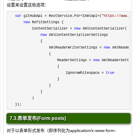
设置来设置这些选项：
var
 gitHubApi = RestService.For<IXmlApi>(
"
https://www.w3
new
 RefitSettings {

        ContentSerializer 
= 
new
 XmlContentSerializer(

new
 XmlContentSerializerSettings

            {

                XmlReaderWriterSettings 
= 
new
 XmlReaderWr
                {

                    ReaderSettings 
= 
new
 XmlReaderSetting
                    {

                        IgnoreWhitespace 
= 
true
                    }

                }

            }

        )

});
7.3.表单发布(Form posts)
对于以表单形式发布（即序列化为application/x-www-form-