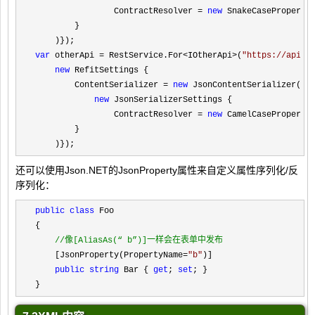
                ContractResolver 
= 
new
 SnakeCasePropertyN
        }

var
 otherApi = RestService.For<IOtherApi>(
"
https://api.e
new
 RefitSettings {

        ContentSerializer 
= 
new
 JsonContentSerializer(

new
 JsonSerializerSettings {

                ContractResolver 
= 
new
 CamelCasePropertyN
        }

    )});
还可以使用Json.NET的JsonProperty属性来自定义属性序列化/反
序列化：
public
class
 Foo

{

//
像[AliasAs(“ b”)]一样会在表单中发布
    [JsonProperty(PropertyName=
"
b
"
)]

public
string
 Bar { 
get
; 
set
; }

} 