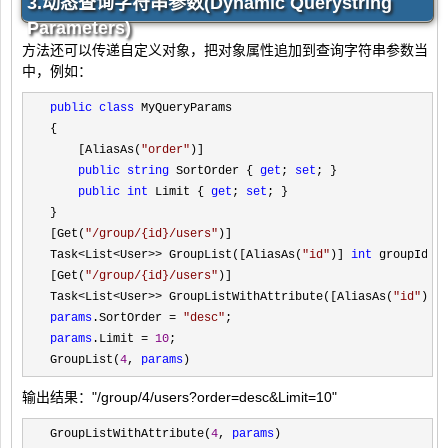
3.动态查询字符串参数(Dynamic Querystring
Parameters)
方法还可以传递自定义对象，把对象属性追加到查询字符串参数当
中，例如：
public
class
 MyQueryParams

{

    [AliasAs(
"
order
"
)]

public
string
 SortOrder { 
get
; 
set
; }

public
int
 Limit { 
get
; 
set
; }

}

[Get(
"
/group/{id}/users
"
)]

Task
<List<User>> GroupList([AliasAs(
"
id
"
)] 
int
 groupId, 
[Get(
"
/group/{id}/users
"
)]

Task
<List<User>> GroupListWithAttribute([AliasAs(
"
id
"
)] 
params
.SortOrder = 
"
desc
"
params
.Limit = 
10
;

GroupList(
4
, 
params
)
输出结果："/group/4/users?order=desc&Limit=10"
GroupListWithAttribute(
4
, 
params
)