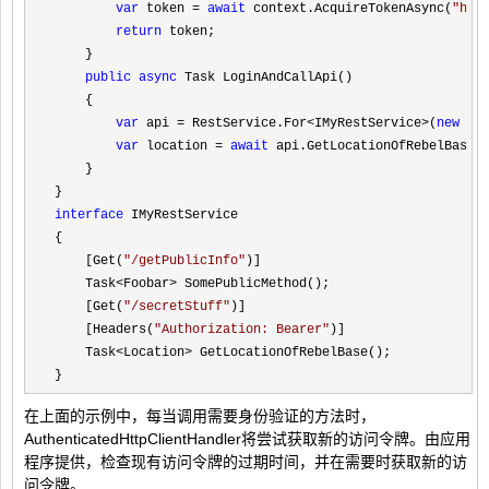
var
 token = 
await
 context.AcquireTokenAsync(
"
htt
return
 token;

    }

public
async
 Task LoginAndCallApi()

    {

var
 api = RestService.For<IMyRestService>(
new
 Ht
var
 location = 
await
 api.GetLocationOfRebelBase()
    }

interface
 IMyRestService

{

    [Get(
"
/getPublicInfo
"
)]

    Task
<Foobar>
 SomePublicMethod();

    [Get(
"
/secretStuff
"
)]

    [Headers(
"
Authorization: Bearer
"
)]

    Task
<Location>
 GetLocationOfRebelBase();

}
在上面的示例中，每当调用需要身份验证的方法时，
AuthenticatedHttpClientHandler将尝试获取新的访问令牌。由应用
程序提供，检查现有访问令牌的过期时间，并在需要时获取新的访
问令牌。