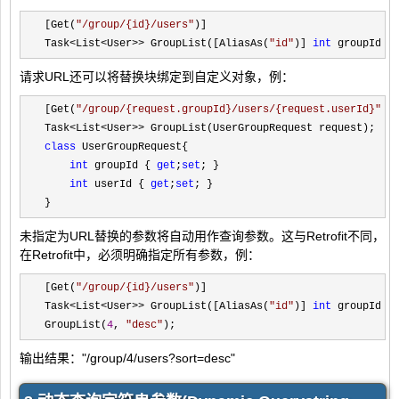
[Get(
"
/group/{id}/users
"
)]

Task
<List<User>> GroupList([AliasAs(
"
id
"
)] 
int
 groupId);
请求URL还可以将替换块绑定到自定义对象，例：
[Get(
"
/group/{request.groupId}/users/{request.userId}
"
)]

Task
<List<User>>
class
 UserGroupRequest{

int
 groupId { 
get
;
set
; }

int
 userId { 
get
;
set
; }

}
未指定为URL替换的参数将自动用作查询参数。这与Retrofit不同，
在Retrofit中，必须明确指定所有参数，例：
[Get(
"
/group/{id}/users
"
)]

Task
<List<User>> GroupList([AliasAs(
"
id
"
)] 
int
 groupId, 
GroupList(
4
, 
"
desc
"
);
输出结果："/group/4/users?sort=desc"