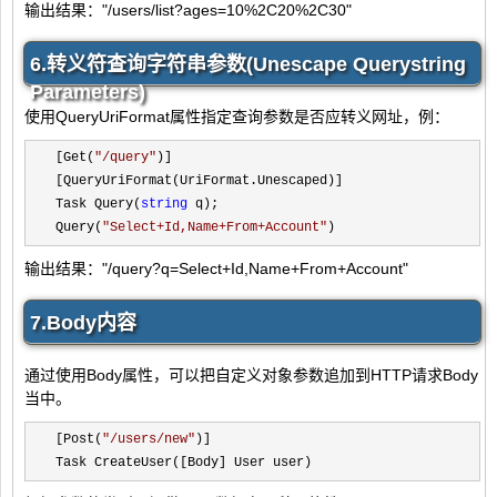
输出结果："/users/list?ages=10%2C20%2C30"
6.转义符查询字符串参数(Unescape Querystring
Parameters)
使用QueryUriFormat属性指定查询参数是否应转义网址，例：
[Get(
"
/query
"
)]

[QueryUriFormat(UriFormat.Unescaped)]

Task Query(
string
 q);

Query(
"
Select+Id,Name+From+Account
"
)
输出结果："/query?q=Select+Id,Name+From+Account"
7.Body内容
通过使用Body属性，可以把自定义对象参数追加到HTTP请求Body
当中。
[Post(
"
/users/new
"
)]

Task CreateUser([Body] User user)