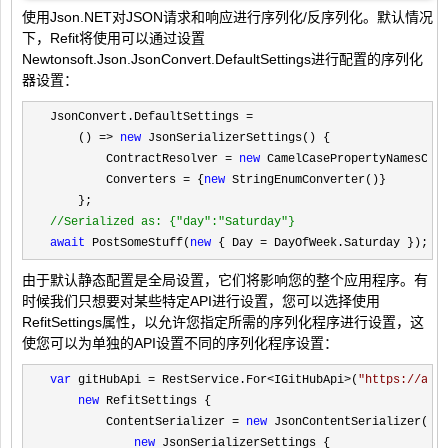
使用Json.NET对JSON请求和响应进行序列化/反序列化。默认情况
下，Refit将使用可以通过设置
Newtonsoft.Json.JsonConvert.DefaultSettings进行配置的序列化
器设置：
JsonConvert.DefaultSettings =
    () 
=> 
new
 JsonSerializerSettings() {

        ContractResolver 
= 
new
 CamelCasePropertyNamesCont
        Converters 
= {
new
 StringEnumConverter()}

//
Serialized as: {"day":"Saturday"}
await
 PostSomeStuff(
new
 { Day = DayOfWeek.Saturday });
由于默认静态配置是全局设置，它们将影响您的整个应用程序。有
时候我们只想要对某些特定API进行设置，您可以选择使用
RefitSettings属性，以允许您指定所需的序列化程序进行设置，这
使您可以为单独的API设置不同的序列化程序设置：
var
 gitHubApi = RestService.For<IGitHubApi>(
"
https://api
new
 RefitSettings {

        ContentSerializer 
= 
new
 JsonContentSerializer(

new
 JsonSerializerSettings {
