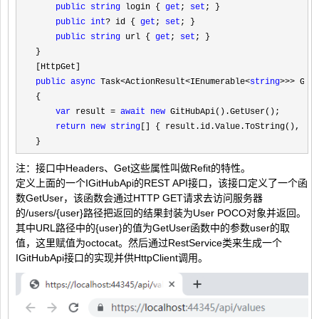
public
string
 login { 
get
; 
set
; }

public
int
? id { 
get
; 
set
; }

public
string
 url { 
get
; 
set
; }

}

public
async
 Task<ActionResult<IEnumerable<
string
>>>
 Get(
{

var
 result = 
await
new
 GitHubApi().GetUser();

return
new
string
[] { result.id.Value.ToString(), res
}
注：接口中Headers、Get这些属性叫做Refit的特性。
定义上面的一个IGitHubApi的REST API接口，该接口定义了一个函
数GetUser，该函数会通过HTTP GET请求去访问服务器
的/users/{user}路径把返回的结果封装为User POCO对象并返回。
其中URL路径中的{user}的值为GetUser函数中的参数user的取
值，这里赋值为octocat。然后通过RestService类来生成一个
IGitHubApi接口的实现并供HttpClient调用。