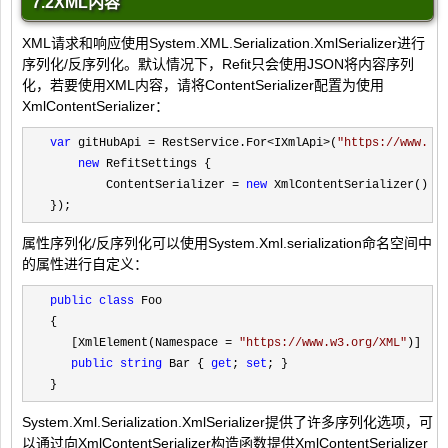
7.2XML内容
XML请求和响应使用System.XML.Serialization.XmlSerializer进行
序列化/反序列化。默认情况下，Refit只会使用JSON将内容序列
化，若要使用XML内容，请将ContentSerializer配置为使用
XmlContentSerializer：
var
 gitHubApi = RestService.For<IXmlApi>(
"
https://www.w3
new
 RefitSettings {

        ContentSerializer 
= 
new
 XmlContentSerializer()

});
属性序列化/反序列化可以使用System.Xml.serialization命名空间中
的属性进行自定义：
public
class
 Foo

{

   [XmlElement(Namespace 
= 
"
https://www.w3.org/XML
"
)]

public
string
 Bar { 
get
; 
set
; }

}
System.Xml.Serialization.XmlSerializer提供了许多序列化选项，可
以通过向XmlContentSerializer构造函数提供XmlContentSerializer