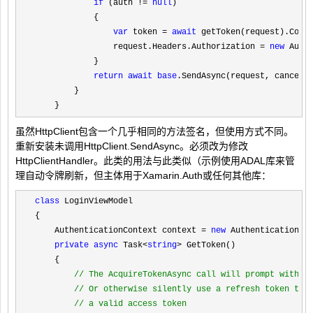
if
 (auth != 
null
)

            {

var
 token = 
await
 getToken(request).Conf
                request.Headers.Authorization 
= 
new
 Auth
            }

return
await
base
.SendAsync(request, cancell
        }

    }
虽然HttpClient包含一个几乎相同的方法签名，但使用方式不同。
重新安装未调用HttpClient.SendAsync。必须改为修改
HttpClientHandler。此类的用法与此类似（示例使用ADAL库来管
理自动令牌刷新，但主体用于Xamarin.Auth或任何其他库：
class
 LoginViewModel

{

    AuthenticationContext context 
= 
new
 AuthenticationCon
private
async
 Task<
string
>
 GetToken()

    {

//
 The AcquireTokenAsync call will prompt with a 
//
 Or otherwise silently use a refresh token to r
//
 a valid access token    