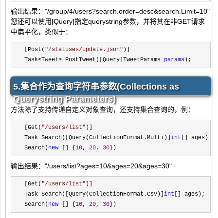
输出结果："/group/4/users?search.order=desc&search.Limit=10"
您还可以使用[Query]指定querystring参数，并将其在非GET请求
中扁平化，类似于：
[Post(
"
/statuses/update.json
"
)]

Task
<Tweet> PostTweet([Query]TweetParams 
params
);
5.集合作为查询字符串参数(Collections as
Querystring Parameters)
方法除了支持传递自定义对象查询，还支持集合查询的，例：
[Get(
"
/users/list
"
)]

Task Search([Query(CollectionFormat.Multi)]
int
[] ages);

Search(
new
 [] {
10
, 
20
, 
30
})
输出结果："/users/list?ages=10&ages=20&ages=30"
[Get(
"
/users/list
"
)]

Task Search([Query(CollectionFormat.Csv)]
int
[] ages);

Search(
new
 [] {
10
, 
20
, 
30
})