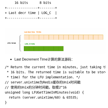
     16 bits      8 bits

+----------------+--------+

+ Last decr time | LOG_C  |

+----------------+--------+

Last Decrement Time计算的算法源码：
/* Return the current time in minutes, just taking the
 * 16 bits. The returned time is suitable to be stored
 * time) for the LFU implementation. */

// server.unixtime为Redis缓存的Unix时间戳

// 使用的Unix的分钟时间戳，取模2^16

unsigned long LFUGetTimeInMinutes(void) {

  return (server.unixtime/60) & 65535;

}
