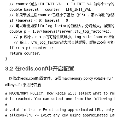
  // counter减去LFU_INIT_VAL （LFU_INIT_VAL为每个key
  double baseval = counter - LFU_INIT_VAL;

  // 如果衰减之后counter已经小于基数（如5），那么得出的结果 
  if (baseval < 0) baseval = 0;

  // 可以看出如果lfu_log_factor的值越大，分母越大，得到的p
  double p = 1.0/(baseval*server.lfu_log_factor+1);

    // p 越小，r < p的可能性就越小，Logistic Counter增
	// 综上，lfu_log_factor越大增长越缓慢，缓解255空间紧张的问题

  if (r < p) counter++;

  return counter;

3.2 在redis.conf中开启配置
可以修改redis.conf配置文件，设置maxmemory-policy volatile-lfu /
allkeys-lfu 来进行开启
# MAXMEMORY POLICY: how Redis will select what to remo
# is reached. You can select one from the following be
#

# volatile-lru -> Evict using approximated LRU, only k
# allkeys-lru -> Evict any key using approximated LRU.