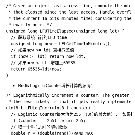
/* Given an object last access time, compute the minim
 * that elapsed since the last access. Handle overflow
 * the current 16 bits minutes time) considering the t
 * exactly once. */

unsigned long LFUTimeElapsed(unsigned long ldt) {

  // 获取系统当前的LFU time

  unsigned long now = LFUGetTimeInMinutes();

  // 如果now >= ldt 直接取差值  

  if (now >= ldt) return now-ldt;

  // 如果now < ldt 增加上65535

  return 65535-ldt+now;

Redis Logistic Counter增长计算的源码：
/* Logarithmically increment a counter. The greater is
 * the less likely is that it gets really implemented.
uint8_t LFULogIncr(uint8_t counter) {

  // Logistic Counter最大值为255 （8位的最大值）,  
  if (counter == 255) return 255;

  // 取一个0~1之间的随机数数

  double r = (double)rand()/RAND_MAX;
