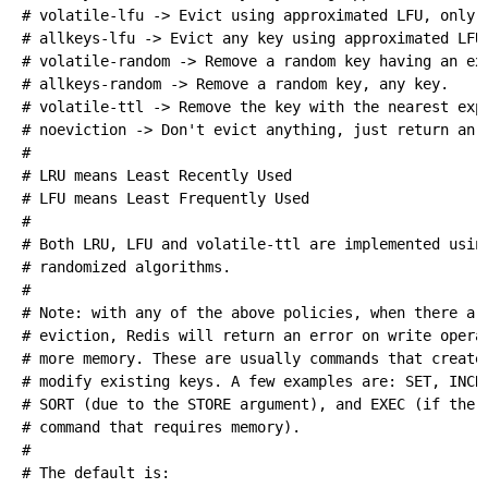
# volatile-lfu -> Evict using approximated LFU, only k
# allkeys-lfu -> Evict any key using approximated LFU.
# volatile-random -> Remove a random key having an exp
# allkeys-random -> Remove a random key, any key.

# volatile-ttl -> Remove the key with the nearest expi
# noeviction -> Don't evict anything, just return an e
#

# LRU means Least Recently Used

# LFU means Least Frequently Used

#

# Both LRU, LFU and volatile-ttl are implemented using
# randomized algorithms.

#

# Note: with any of the above policies, when there are
# eviction, Redis will return an error on write operat
# more memory. These are usually commands that create 
# modify existing keys. A few examples are: SET, INCR,
# SORT (due to the STORE argument), and EXEC (if the t
# command that requires memory).

#

# The default is:
