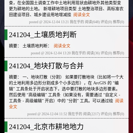
查，在全国国土调查工作中土地利用现状由耕地外其他类型变
更为耕地的土地。 新增耕地项目类型 土地整治项目、高标准农
田建设项目、城乡建设用地增减挂
阅读全文
posted @ 2024-12-04 13:21 我在乎的
阅读(648)
评论(0)
推荐(0)
241204_土壤质地判断
摘要： 土壤质地判断：
阅读全文
posted @ 2024-12-04 13:20 我在乎的
阅读(36)
评论(0)
推荐(0)
241204_地块打散与合并
摘要： 一、地块打散（分割） 如果要打散地块（比如将一个大
的土地利用多边形分割成多个小多边形），在 ArcGIS 的 “编
辑” 工具条处于开启状态下，选中要打散的地块多边形要素。
然后使用 “高级编辑” 工具条（如果没有，需要通过 “自定义 -
工具条 - 高级编辑” 开启）中的 “分割” 工具。可以通过绘
阅读
全文
posted @ 2024-12-04 11:52 我在乎的
阅读(2217)
评论(0)
推荐(0)
241204_北京市耕地地力