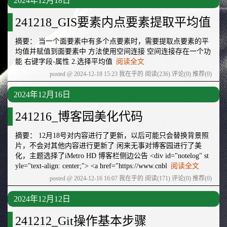
2024年12月18日
241218_GIS要素内点要素提取平均值
摘要： 当一个面要素中有多个点要素时，需要提取点要素的平
均值并赋值到面要素中 方法使用空间连接 空间连接存在一个功
能 右键字段-属性 2.选择平均值
阅读全文
posted @ 2024-12-18 15:23 我在乎的
阅读(236)
评论(0)
推荐(0)
2024年12月16日
241216_博客园美化代码
摘要： 12月18号对内容进行了更新，以后可能只会替换背景照
片，不会对其他内容进行更新了 闲来无事对博客园进行了美
化，主题选择了iMetro HD 博客栏侧边公告 <div id="notelog" st
yle="text-align: center;"> <a href="https://www.cnbl
阅读全文
posted @ 2024-12-16 16:07 我在乎的
阅读(171)
评论(0)
推荐(0)
2024年12月12日
241212_Git操作基本步骤