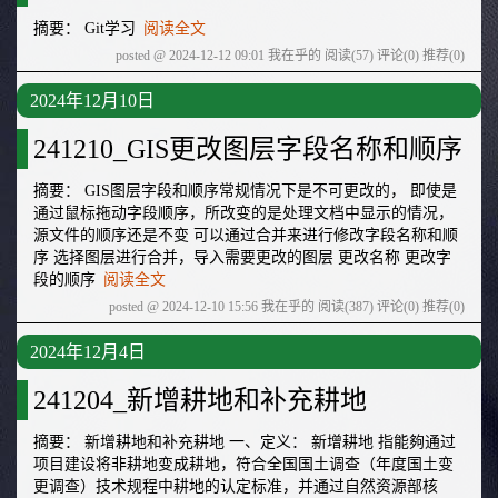
摘要： Git学习
阅读全文
posted @ 2024-12-12 09:01 我在乎的
阅读(57)
评论(0)
推荐(0)
2024年12月10日
241210_GIS更改图层字段名称和顺序
摘要： GIS图层字段和顺序常规情况下是不可更改的， 即使是
通过鼠标拖动字段顺序，所改变的是处理文档中显示的情况，
源文件的顺序还是不变 可以通过合并来进行修改字段名称和顺
序 选择图层进行合并，导入需要更改的图层 更改名称 更改字
段的顺序
阅读全文
posted @ 2024-12-10 15:56 我在乎的
阅读(387)
评论(0)
推荐(0)
2024年12月4日
241204_新增耕地和补充耕地
摘要： 新增耕地和补充耕地 一、定义： 新增耕地 指能夠通过
项目建设将非耕地变成耕地，符合全国国土调查（年度国土变
更调查）技术规程中耕地的认定标准，并通过自然资源部核