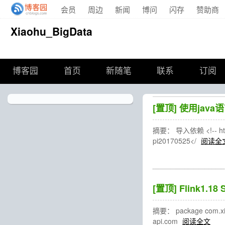
会员
周边
新闻
博问
闪存
赞助商
Xiaohu_BigData
博客园
首页
新随笔
联系
订阅
[置顶]
使用java
摘要： 导入依赖 <!-- https:
pi20170525</
阅读全
[置顶]
Flink1.1
摘要： package com.xiaoh
api.com
阅读全文