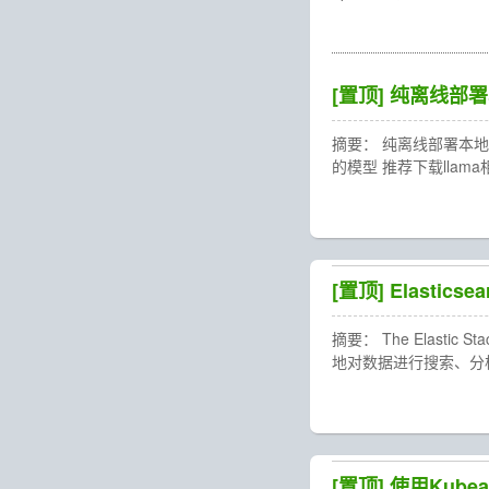
[置顶]
纯离线部署
摘要： 纯离线部署本地知识库
的模型 推荐下载lla
[置顶]
Elastic
摘要： The Elastic
地对数据进行搜索、分析和
[置顶]
使用Kubea