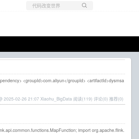
所有博客
当前博客
pendency> <groupId>com.aliyun</groupId> <artifactId>dysmsa
@ 2025-02-26 21:07 Xiaohu_BigData
阅读(119)
评论(0)
推荐(0)
k.api.common.functions.MapFunction; import org.apache.flink.