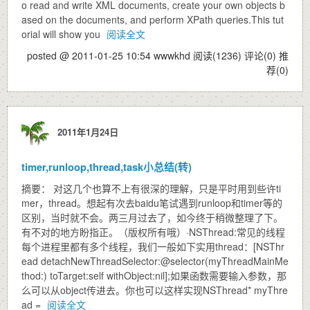
o read and write XML documents, create your own objects b
ased on the documents, and perform XPath queries.This tut
orial will show you
阅读全文
posted @ 2011-01-25 10:54 wwwkhd
阅读(1236)
评论(0)
推
荐(0)
2011年1月24日
timer,runloop,thread,task小总结(转)
摘要： 对这几个也算不上有很深的理解，只是平时用到些许ti
mer，thread。想起有次去baidu笔试遇到runloop和timer等的
区别，当时就不会。两三月过去了，如今终于稍微整理了下。
有不对的地方盼指正。（版权所有哦）·NSThread:常见的线程
每个进程里都有多个线程，我们一般如下实用thread：[NSThr
ead detachNewThreadSelector:@selector(myThreadMainMe
thod:) toTarget:self withObject:nil];如果函数需要输入参数，那
么可以从object传进去。你也可以这样实现NSThread* myThre
ad =
阅读全文