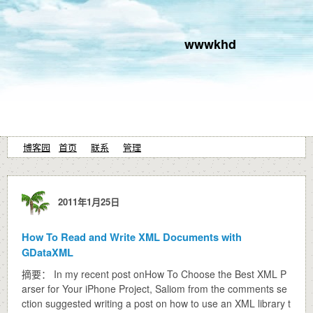
wwwkhd
博客园
首页
联系
管理
2011年1月25日
How To Read and Write XML Documents with
GDataXML
摘要： In my recent post onHow To Choose the Best XML P
arser for Your iPhone Project, Saliom from the comments se
ction suggested writing a post on how to use an XML library t