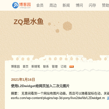
会员
周边
新闻
博问
闪存
赞
ZQ是水鱼
博客园
首页
新随笔
联系
管理
订阅
2021年1月16日
使用L2Dwidget给网页加入二次元图片
摘要： 无意间看到一个网站有图片动画，而且可以随着鼠标在动，关键是动画还蛮好看
esnfu.com/wp-content/plugins/wp-3d-pony/live2dw/lib/L2Dwidget.m