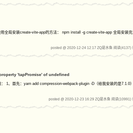
装create-vite-app的方法： npm install -g create-vite-app 全
posted @ 2020-12-24 12:17 ZQ是水鱼
阅读(4137)
operty 'tapPromise' of undefined
首先：yarn add compression-webpack-plugin -D（给我安装的是7.1.
posted @ 2020-12-23 16:29 ZQ是水鱼
阅读(10991)