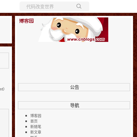
所有博客
当前博客
公告
nt）
导航
博客园
首页
新随笔
新文章