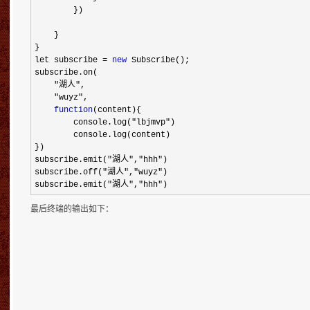
        })

    }

}

let subscribe 
= 
new
 Subscribe();

subscribe.on(

"湖人"
,

"wuyz"
,

function
(content){

        console.log(
"lbjmvp"
)

        console.log(content)

})

subscribe.emit(
"湖人","hhh"
)

subscribe.off(
"湖人","wuyz"
)

subscribe.emit(
"湖人","hhh")
最后终端的输出如下：