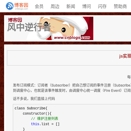
会员
周边
新闻
博问
闪存
赞助商
风中逆行者
js实
每
发布订阅模式：订阅者（Subscriber）把自己想订阅的事件注册（Subscribe）到调
到调度中心，也就是该事件触发时，由调度中心统一调度（Fire Event
话不多说，我们直接上代码
class Subscribe{

    constructor(){

//
 维护注册列表
this
.list =
 []

    }
