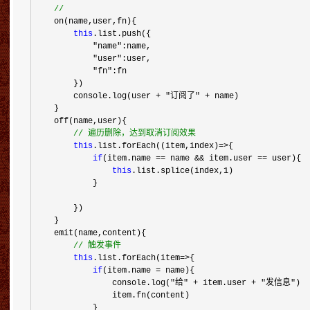
//
    on(name,user,fn){

this
.list.push({

"name"
:name,

"user"
:user,

"fn"
:fn

        })

        console.log(user 
+ "订阅了" +
 name)

    }

    off(name,user){

//
 遍历删除，达到取消订阅效果
this
.list.forEach((item,index)=>
{

if
(item.name == name && item.user ==
 user){

this
.list.splice(index,1
)

            }

        })

    }

    emit(name,content){

//
 触发事件
this
.list.forEach(item=>
{

if
(item.name =
 name){

                console.log(
"给" + item.user + "发信息"
)

                item.fn(content)

            }
