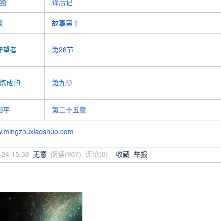
独
译后记
谈
故事第十
守望者
第26节
炼成的
第九章
和平
第二十五章
ww.mingzhuxiaoshuo.com
-24 15:38
无意
阅读(
907
) 评论(
0
)
收藏
举报