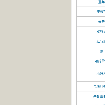
童年
罪与
母亲
双城
红与
飘
哈姆雷
小妇
包法利
基督山