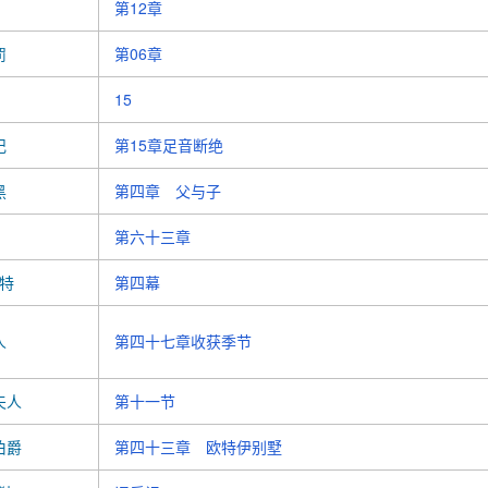
第12章
罚
第06章
15
记
第15章足音断绝
黑
第四章 父与子
第六十三章
特
第四幕
人
第四十七章收获季节
夫人
第十一节
伯爵
第四十三章 欧特伊别墅