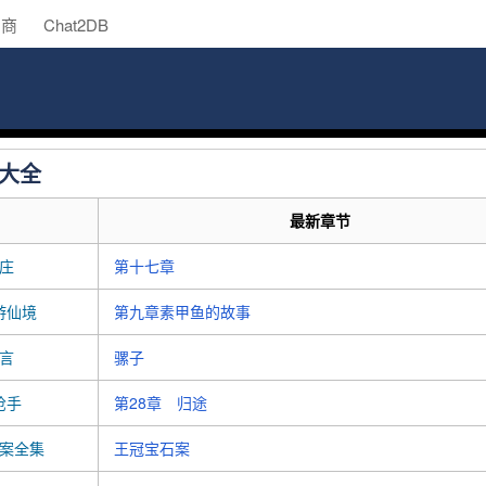
助商
Chat2DB
大全
最新章节
庄
第十七章
游仙境
第九章素甲鱼的故事
言
骡子
枪手
第28章 归途
案全集
王冠宝石案