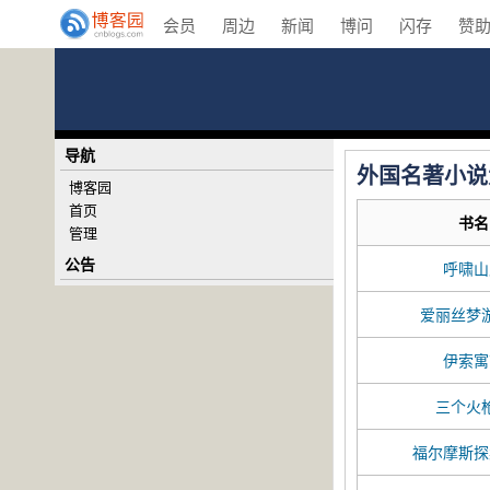
会员
周边
新闻
博问
闪存
赞
导航
外国名著小说
博客园
首页
书名
管理
公告
呼啸山
爱丽丝梦
伊索寓
三个火
福尔摩斯探