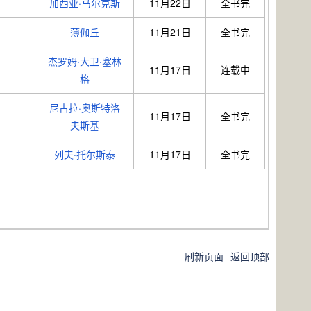
加西亚·马尔克斯
11月22日
全书完
薄伽丘
11月21日
全书完
杰罗姆·大卫·塞林
11月17日
连载中
格
尼古拉·奥斯特洛
11月17日
全书完
夫斯基
列夫·托尔斯泰
11月17日
全书完
刷新页面
返回顶部