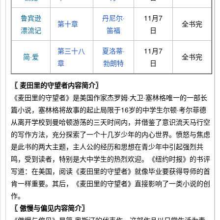
鲁宾逊
丹尼尔·
11月7
第十章
全书完
漂流记
笛福
日
第三十八
夏洛蒂·
11月7
简·爱
全书完
章
勃朗特
日
〖 麦田里的守望者内容简介〗
《麦田里的守望者》是美国作家杰罗姆·大卫·塞林格唯一的一部长
篇小说，塞林格将故事的起止局限于16岁的中学生尔顿·考尔菲德
从离开学校到曼哈顿游荡的三天时间内，并借鉴了意识流天马行空
的写作方法，充分探索了一个十几岁少年的内心世界。愤怒与焦虑
是此书的两大主题，主人公的经历和思想在青少年中引起强烈共
鸣，受到读者，特别是大中学生的热烈欢迎。《纽约时报》的书评
写道：在美国，阅读《麦田里的守望者》就像毕业要获得导师的首
肯一样重要。其后，《麦田里的守望者》直接影响了一类小说的创
作。
〖 傲慢与偏见内容简介〗