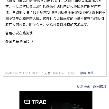
《傲慢与偏见》是简·奥斯汀的代表作。这部作品以日常生活为素
材，一反当时社会上流行的感伤小说的内容和矫揉造作的写作方
法，生动地反映了18世纪末到19世纪初处于保守和闭塞状态下的英
国乡镇生活和世态人情。这部社会风情画式的小说不仅在当时吸引
着广大的读者，时至今日，仍给读者以独特的艺术享受。
名著小说在线阅读
外国名著 外国文学
posted on
2011-11-18 11:07
无意
阅读(
1145
) 评论(
0
)
收藏
举报
刷新页面
返回顶部