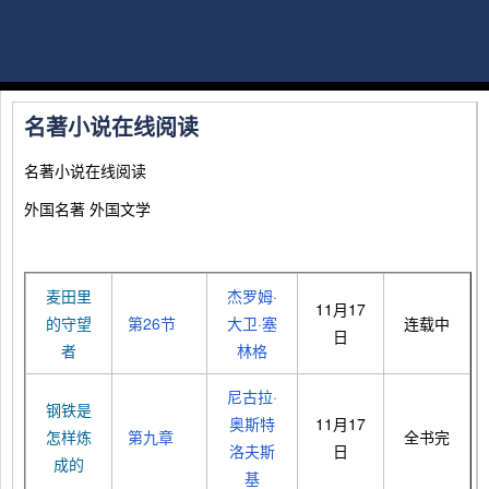
名著小说在线阅读
名著小说在线阅读
外国名著 外国文学
麦田里
杰罗姆·
11月17
的守望
第26节
大卫·塞
连载中
日
者
林格
尼古拉·
钢铁是
奥斯特
11月17
怎样炼
第九章
全书完
洛夫斯
日
成的
基