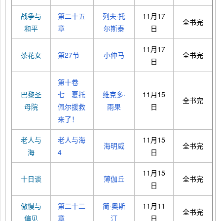
战争与
第二十五
列夫·托
11月17
全书完
和平
章
尔斯泰
日
11月17
茶花女
第27节
小仲马
全书完
日
第十卷
巴黎圣
七 夏托
维克多·
11月15
全书完
母院
佩尔援救
雨果
日
来了！
老人与
老人与海
11月15
海明威
全书完
海
4
日
11月15
十日谈
薄伽丘
全书完
日
傲慢与
第二十二
简·奥斯
11月11
全书完
偏见
章
汀
日