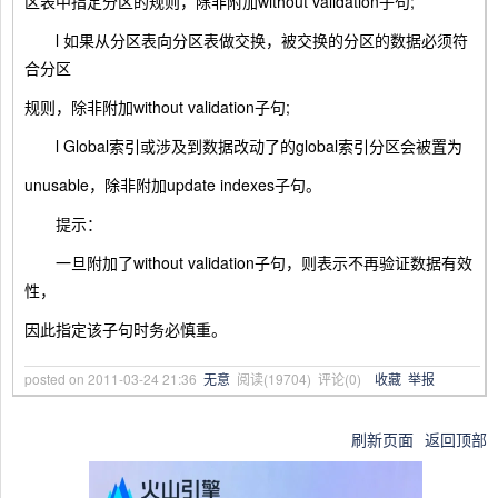
区表中指定分区的规则，除非附加without validation子句;
l 如果从分区表向分区表做交换，被交换的分区的数据必须符
合分区
规则，除非附加without validation子句;
l Global索引或涉及到数据改动了的global索引分区会被置为
unusable，除非附加update indexes子句。
提示：
一旦附加了without validation子句，则表示不再验证数据有效
性，
因此指定该子句时务必慎重。
posted on
2011-03-24 21:36
无意
阅读(
19704
) 评论(
0
)
收藏
举报
刷新页面
返回顶部