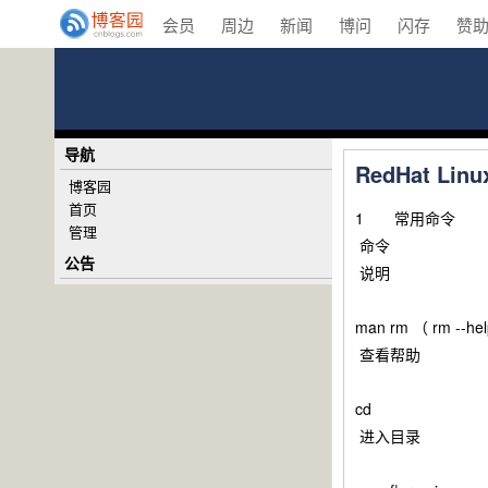
会员
周边
新闻
博问
闪存
赞
导航
RedHat Li
博客园
首页
1 常用命令
管理
命令
公告
说明
man rm （ rm --he
查看帮助
cd
进入目录