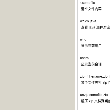
>somefile
清空文件内容
which java
查看 java 进程对
who
显示当前用户
users
显示当前会话
zip -r filename.zip f
某个文件夹打 zip 
unzip somefile.zip
解压 zip 文档到