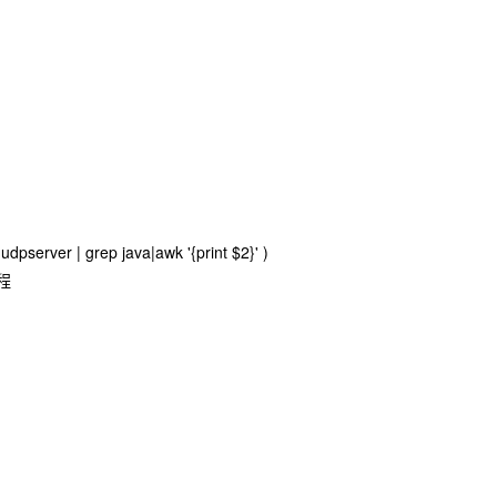
p udpserver | grep java|awk '{print $2}' )
进程