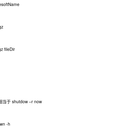
mesoftName
gz
z fileDir
shutdow –r now
n -h