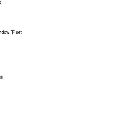
e
ow 下 set
th