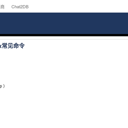
助商
Chat2DB
nux常见命令
lp ）