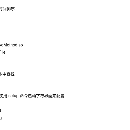
 按时间排序
tiveMethod.so
ile
本中查找
使用 setup 命令启动字符界面来配置
e
行