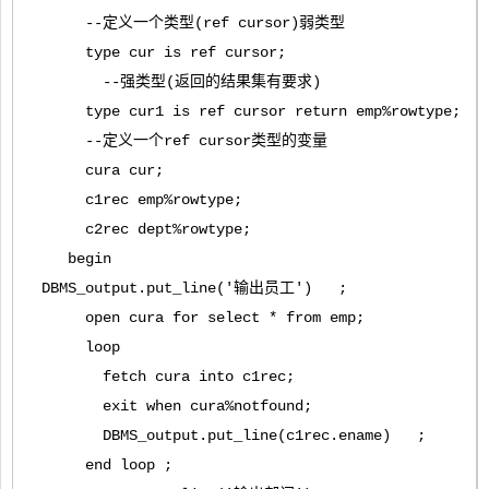
--定义一个类型(ref cursor)弱类型
type cur is ref cursor;
--强类型(返回的结果集有要求)
type cur1 is ref cursor return emp%rowtype;
--定义一个ref cursor类型的变量
cura cur;
c1rec emp%rowtype;
c2rec dept%rowtype;
begin
DBMS_output.put_line('输出员工') ;
open cura for select * from emp;
loop
fetch cura into c1rec;
exit when cura%notfound;
DBMS_output.put_line(c1rec.ename) ;
end loop ;