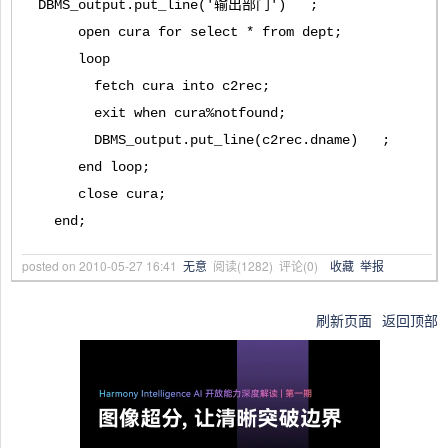
DBMS_output.put_line('输出部门') ;
open cura for select * from dept;
loop
fetch cura into c2rec;
exit when cura%notfound;
DBMS_output.put_line(c2rec.dname) ;
end loop;
close cura;
end;
posted on
2010-05-27 16:41
无意
阅读(
1282
) 评论(
0
)
收藏
举报
刷新页面
返回顶部