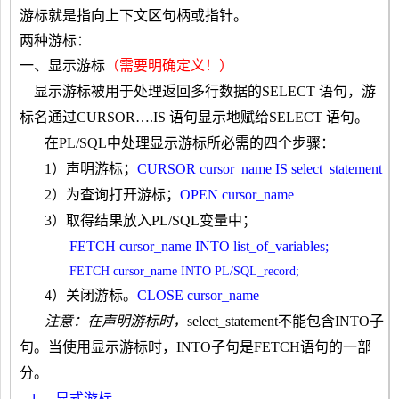
游标就是指向上下文区句柄或指针。
两种游标：
一、显示游标
（需要明确定义！）
显示游标被用于处理返回多行数据的
SELECT
语句，游
标名通过
CURSOR….IS
语句显示地赋给
SELECT
语句。
在
PL/SQL
中处理显示游标所必需的四个步骤：
1
）声明游标；
CURSOR cursor_name IS select_statement
2
）为查询打开游标；
OPEN cursor_name
3
）取得结果放入
PL/SQL
变量中；
FETCH cursor_name INTO list_of_variables;
FETCH cursor_name INTO PL/SQL_record;
4
）关闭游标。
CLOSE cursor_name
注意：在声明游标时，
select_statement
不能包含
INTO
子
句。当使用显示游标时，
INTO
子句是
FETCH
语句的一部
分。
1、 显式游标