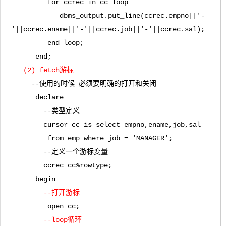
for ccrec in cc loop
dbms_output.put_line(ccrec.empno||'-
'||ccrec.ename||'-'||ccrec.job||'-'||ccrec.sal);
end loop;
end;
(2) fetch游标
--使用的时候 必须要明确的打开和关闭
declare
--类型定义
cursor cc is select empno,ename,job,sal
from emp where job = 'MANAGER';
--定义一个游标变量
ccrec cc%rowtype;
begin
--打开游标
open cc;
--loop循环