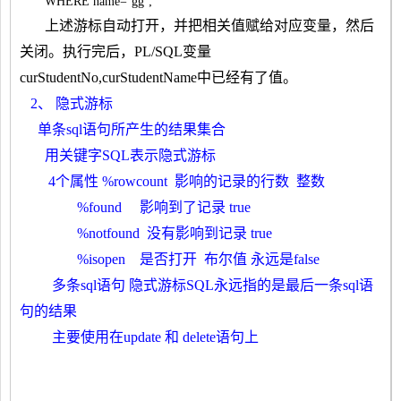
WHERE name=’gg’;
上述游标自动打开，并把相关值赋给对应变量，然后
关闭。执行完后，
PL/SQL
变量
curStudentNo,curStudentName
中已经有了值。
2、 隐式游标
单条sql语句所产生的结果集合
用关键字SQL表示隐式游标
4个属性 %rowcount 影响的记录的行数 整数
%found 影响到了记录 true
%notfound 没有影响到记录 true
%isopen 是否打开 布尔值 永远是false
多条sql语句 隐式游标SQL永远指的是最后一条sql语
句的结果
主要使用在update 和 delete语句上