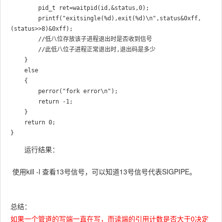
        pid_t ret=waitpid(id,&status,0);

        printf("exitsingle(%d),exit(%d)\n",status&0xff,
(status>>8)&0xff);

		//低八位存放该子进程退出时是否收到信号  

        //此低八位子进程正常退出时,退出码是多少 

    }

    else

    {

        perror("fork error\n");

        return -1;

    }

    return 0;

运行结果：
使用kill -l 查看13号信号，可以知道13号信号代表SIGPIPE。
总结：
如果一个管道的写端一直在写，而读端的引⽤计数是否⼤于0决定