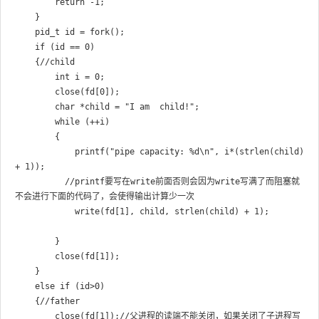
        return -1;

    }

    pid_t id = fork();

    if (id == 0)

    {//child

        int i = 0;

        close(fd[0]);

        char *child = "I am  child!";

        while (++i)

        {

            printf("pipe capacity: %d\n", i*(strlen(child) 
+ 1));

          //printf要写在write前面否则会因为write写满了而阻塞就
不会进行下面的代码了，会使得输出计算少一次

            write(fd[1], child, strlen(child) + 1);

        }

        close(fd[1]);

    }

    else if (id>0)

    {//father

        close(fd[1]);//父进程的读端不能关闭，如果关闭了子进程写