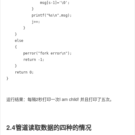
                msg[s-1]='\0';

            }

            printf("%s\n",msg);

            j++;

        }

    }

    else

    {

        perror("fork error\n");

        return -1;

    }

    return 0;

运行结果：每隔2秒打印一次I am child! 并且打印了五次。
2.4管道读取数据的四种的情况