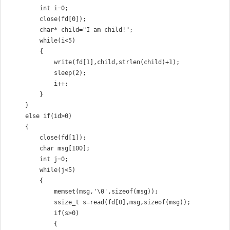
        int i=0;

        close(fd[0]);

        char* child="I am child!";

        while(i<5)

        {

            write(fd[1],child,strlen(child)+1);

            sleep(2);

            i++;

        }

    }

    else if(id>0)

    {

        close(fd[1]);

        char msg[100];

        int j=0;

        while(j<5)

        {

            memset(msg,'\0',sizeof(msg));

            ssize_t s=read(fd[0],msg,sizeof(msg));

            if(s>0)

            {
