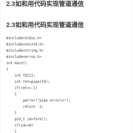
2.3如和用代码实现管道通信
2.3如和用代码实现管道通信
#include<stdio.h>

#include<unistd.h>

#include<string.h>

#include<errno.h>

int main()

{

    int fd[2];

    int ret=pipe(fd);

    if(ret==-1)

    {

        perror("pipe error\n");

        return -1;

    }

    pid_t id=fork();

    if(id==0)

    {
