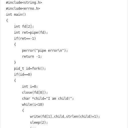
#include<string.h>

#include<errno.h>

int main()

{

    int fd[2];

    int ret=pipe(fd);

    if(ret==-1)

    {

        perror("pipe error\n");

        return -1;

    }

    pid_t id=fork();

    if(id==0)

    {

        int i=0;

        close(fd[0]);

        char *child="I am child!";

        while(i<10)

        {

            write(fd[1],child,strlen(child)+1);

            sleep(2);
