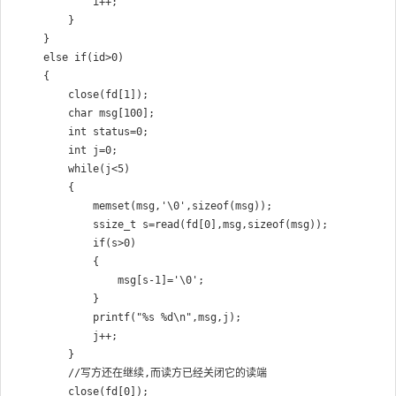
            i++;

        }

    }

    else if(id>0)

    {

        close(fd[1]);

        char msg[100];

        int status=0;

        int j=0;

        while(j<5)

        {

            memset(msg,'\0',sizeof(msg));

            ssize_t s=read(fd[0],msg,sizeof(msg));

            if(s>0)

            {

                msg[s-1]='\0';

            }

            printf("%s %d\n",msg,j);

            j++;

        }

		//写方还在继续,而读方已经关闭它的读端  

        close(fd[0]);
