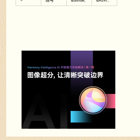
÷
除号
&divide;
&#247;