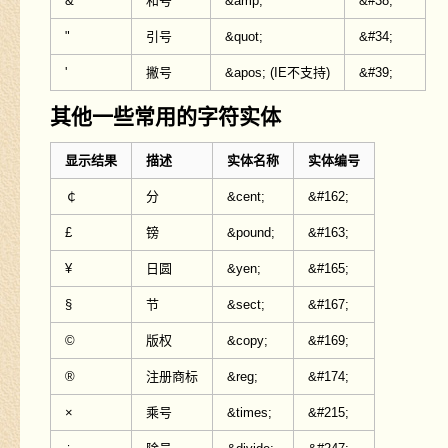
&
和号
&amp;
&#38;
"
引号
&quot;
&#34;
'
撇号
&apos; (IE不支持)
&#39;
其他一些常用的字符实体
显示结果
描述
实体名称
实体编号
￠
分
&cent;
&#162;
£
镑
&pound;
&#163;
¥
日圆
&yen;
&#165;
§
节
&sect;
&#167;
©
版权
&copy;
&#169;
®
注册商标
&reg;
&#174;
×
乘号
&times;
&#215;