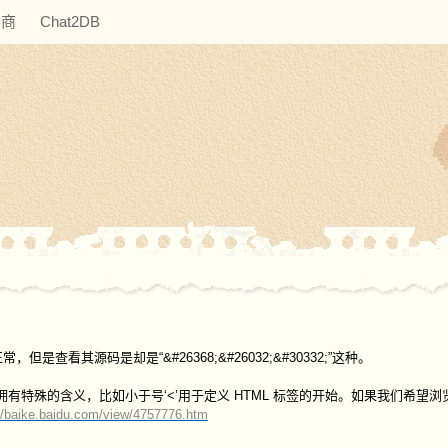
助商
Chat2DB
是查看其源码是却是“&#26368;&#26032;&#30332;”这种。
，拥有特殊的含义，比如小于号‘<’用于定义 HTML 标签的开始。如果我们希望
://baike.baidu.com/view/4757776.htm