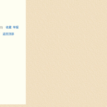
(
0
)
收藏
举报
面
返回顶部