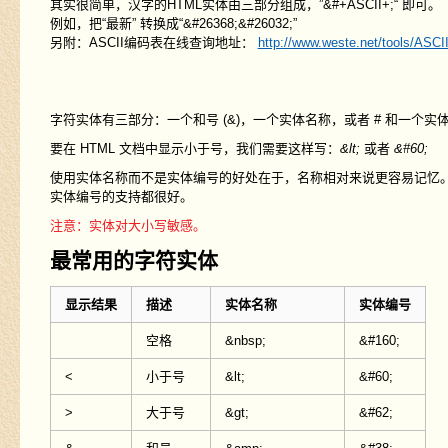
其实很简单，汉字的HTML实体由三部分组成，”&#+ASCII+;“ 即可。
例如，把“最新” 转换成“&#26368;&#26032;”
另附：ASCII编码表在线查询地址：
http://www.weste.net/tools/ASCI
字符实体有三部分：一个和号 (&)，一个实体名称，或者 # 和一个实体
要在 HTML 文档中显示小于号，我们需要这样写：
&lt;
或者
&#60;
使用实体名称而不是实体编号的好处在于，名称相对来说更容易记忆
实体编号的支持都很好。
注意：实体对大小写敏感。
最常用的字符实体
显示结果
描述
实体名称
实体编号
空格
&nbsp;
&#160;
<
小于号
&lt;
&#60;
>
大于号
&gt;
&#62;