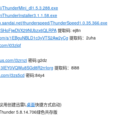
ni/ThunderMini_dl1.5.3.288.exe
niThunderInstaller3.1.1.58.exe
wn.sandai.net/thunderspeed/ThunderSpeed1.0.35.366.exe
/s/1SHoFjwDVX29NUbzx6QLRPA
提取码: ej8n
u.com/s/1EBguNBLD1c3yVTS2Aw2yCg
提取码：2uha
.com/i03zlqf
us.com/i3zrnzi
密码:g2dz
s/13IEY0VQWu8SGd8R2rrIorg
提取码：8l88
s.com/i3zs5cd
密码:84y4
建议用创建迅雷L
桌面
快捷方式启动)
r 5.8.14.706绿色共存版