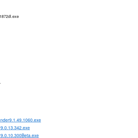
1872dl.exe
—
under9.1.49.1060.exe
r9.0.13.342.exe
r9.0.10.300Beta.exe