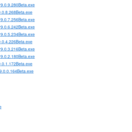
r9.0.9.280Beta.exe
9.0.8.268Beta.exe
r9.0.7.256Beta.exe
r9.0.6.242Beta.exe
r9.0.5.234Beta.exe
9.0.4.226Beta.exe
r9.0.3.216Beta.exe
r9.0.2.180Beta.exe
9.0.1.172Beta.exe
r9.0.0.164Beta.exe
e