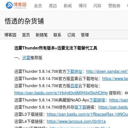
会员
周边
新闻
博问
闪存
赞助商
悟透的杂货铺
博客园
首页
新随笔
联系
订阅
管理
迅雷Thunder所有版本+迅雷无法下载替代工具
一、
迅雷
推荐版
迅雷Thunder 5.8.14.706官方
下载地址
：
http://down.sandai.ne
迅雷Thunder 5.8.14.706官方版蓝奏云下载地址：
https://www.l
迅雷Thunder 5.8.14.706官方版
百度
云下载地址：
https://pan.baidu.com/s/1HoIy83v9MIHj34SjoHOiHg
提取码：66
迅雷Thunder 5.8.14.706典藏版NoAD-Ayu
下载链接
：
https://p
迅雷Thunder 5.8.14.706绿色共存
版下载
链接：
https://pan.ba
迅雷L3下载链接：
https://pan.baidu.com/s/1RbscaeRax-19N
迅雷L4下载链接：
https://www.lanzous.com/i3n5i1a