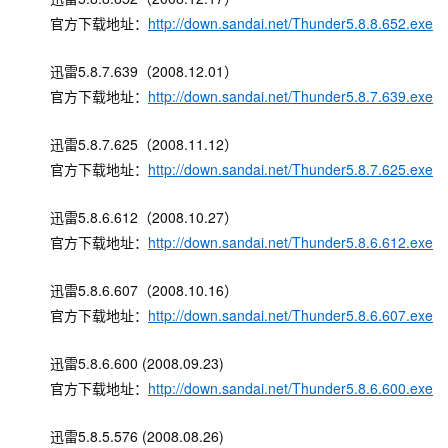
官方下载地址：
http://down.sandai.net/Thunder5.8.8.652.exe
迅雷5.8.7.639（2008.12.01）
官方下载地址：
http://down.sandai.net/Thunder5.8.7.639.exe
迅雷5.8.7.625（2008.11.12）
官方下载地址：
http://down.sandai.net/Thunder5.8.7.625.exe
迅雷5.8.6.612（2008.10.27）
官方下载地址：
http://down.sandai.net/Thunder5.8.6.612.exe
迅雷5.8.6.607（2008.10.16）
官方下载地址：
http://down.sandai.net/Thunder5.8.6.607.exe
迅雷5.8.6.600 (2008.09.23)
官方下载地址：
http://down.sandai.net/Thunder5.8.6.600.exe
迅雷5.8.5.576 (2008.08.26)