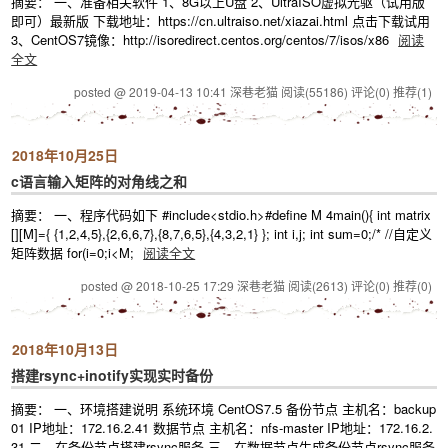
摘要： 一、准备相关软件 1、8G以上U盘 2、UltraISO虚拟光驱（试用版
即可）最新版 下载地址：https://cn.ultraiso.net/xiazai.html 点击下载试用
3、CentOS7镜像：http://isoredirect.centos.org/centos/7/isos/x86
阅读
全文
posted @ 2019-04-13 10:41 深巷老猫
阅读(55186)
评论(0)
推荐(1)
2018年10月25日
c语言输入矩阵的对角线之和
摘要： 一、程序代码如下 #include<stdio.h>#define M 4main(){ int matrix
[][M]={ {1,2,4,5},{2,6,6,7},{8,7,6,5},{4,3,2,1} }; int i,j; int sum=0;/* //自定义
矩阵数据 for(i=0;i<M;
阅读全文
posted @ 2018-10-25 17:29 深巷老猫
阅读(2613)
评论(0)
推荐(0)
2018年10月13日
搭建rsync+inotify实现实时备份
摘要： 一、环境搭建说明 系统环境 CentOS7.5 备份节点 主机名：backup
01 IP地址：172.16.2.41 数据节点 主机名：nfs-master IP地址：172.16.2.
31 二、在备份节点搭建rsync服务 三、在数据节点生成备份节点rsync服务