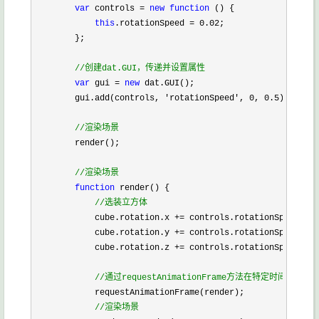
var
 controls 
=
new
function
 () {

this
.rotationSpeed 
=
0.02
;

        };

//
创建dat.GUI，传递并设置属性
var
 gui 
=
new
 dat.GUI();

        gui.add(controls, 
'
rotationSpeed
'
, 
0
, 
0.5
);

//
渲染场景
        render();

//
渲染场景
function
 render() {

//
选装立方体
            cube.rotation.x 
+=
 controls.rotationSpeed;

            cube.rotation.y 
+=
 controls.rotationSpeed;

            cube.rotation.z 
+=
 controls.rotationSpeed;

//
通过requestAnimationFrame方法在特定时间间隔
            requestAnimationFrame(render);

//
渲染场景