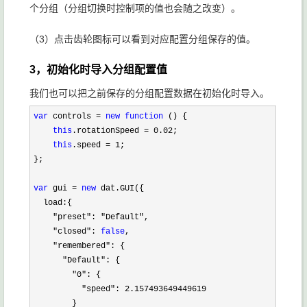
个分组（分组切换时控制项的值也会随之改变）。
（3）点击齿轮图标可以看到对应配置分组保存的值。
3，初始化时导入分组配置值
我们也可以把之前保存的分组配置数据在初始化时导入。
var
 controls = 
new
function
 () {

this
.rotationSpeed = 0.02
;

this
.speed = 1
;

};

var
 gui = 
new
 dat.GUI({

  load:{

"preset": "Default"
,

"closed": 
false
,

"remembered"
: {

"Default"
: {

"0"
: {

"speed": 2.157493649449619
        }
