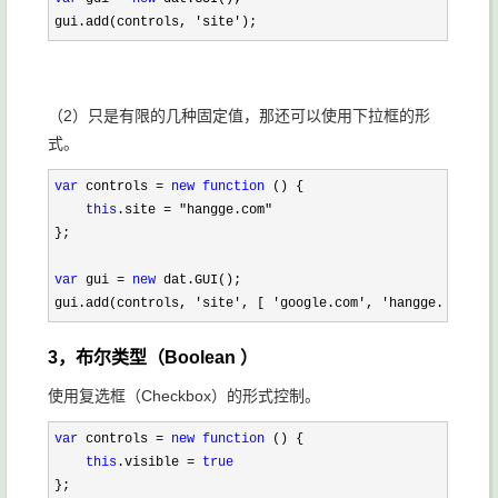
gui.add(controls, 
'site');
（2）只是有限的几种固定值，那还可以使用下拉框的形
式。
var
 controls = 
new
function
 () {

this
.site = "hangge.com"
};

var
 gui = 
new
 dat.GUI();

gui.add(controls, 
'site', [ 'google.com', 'hangge.com', '
3，布尔类型（Boolean ）
使用复选框（Checkbox）的形式控制。
var
 controls = 
new
function
 () {

this
.visible = 
true
};
