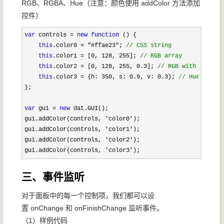
RGB、RGBA、Hue（注意：颜色使用 addColor 方法添加
控件）
var
 controls = 
new
function
 () {

this
.color0 = "#ffae23"; 
//
 CSS string
this
.color1 = [0, 128, 255]; 
//
 RGB array
this
.color2 = [0, 128, 255, 0.3]; 
//
 RGB with alpha
this
.color3 = {h: 350, s: 0.9, v: 0.3}; 
//
 Hue, satur
};

var
 gui = 
new
 dat.GUI();

gui.addColor(controls, 
'color0'
);

gui.addColor(controls, 
'color1'
);

gui.addColor(controls, 
'color2'
);

gui.addColor(controls, 
'color3');
三、事件监听
对于面板中的每一个控制项，我们都可以设
置 onChange 和 onFinishChange 监听事件。
（1）样例代码