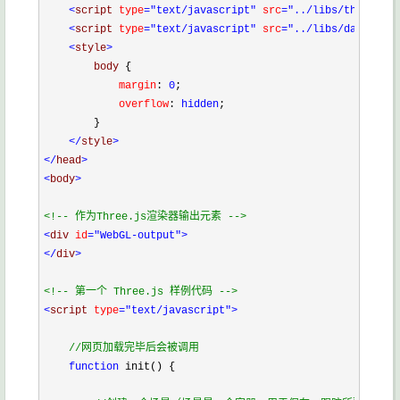
<
script 
type
="text/javascript"
 src
="../libs/three.js"
<
script 
type
="text/javascript"
 src
="../libs/dat.gui.j
<
style
>
        body 
{
            margin
:
 0
;
            overflow
:
 hidden
;
}
</
style
>
</
head
>
<
body
>
<!--
 作为Three.js渲染器输出元素 
-->
<
div 
id
="WebGL-output"
>
</
div
>
<!--
 第一个 Three.js 样例代码 
-->
<
script 
type
="text/javascript"
>
//
网页加载完毕后会被调用
function
 init() {
