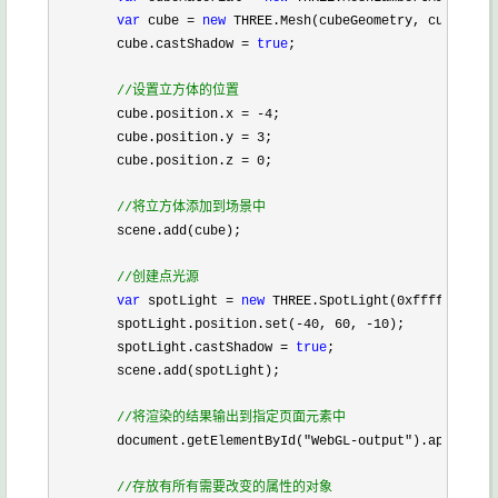
var
 cube 
=
new
 THREE.Mesh(cubeGeometry, cubeMater
        cube.castShadow 
=
true
;

//
设置立方体的位置
        cube.position.x 
=
-
4
;

        cube.position.y 
=
3
;

        cube.position.z 
=
0
;

//
将立方体添加到场景中
        scene.add(cube);

//
创建点光源
var
 spotLight 
=
new
 THREE.SpotLight(
0xffffff
);

        spotLight.position.set(
-
40
, 
60
, 
-
10
);

        spotLight.castShadow 
=
true
;

        scene.add(spotLight);

//
将渲染的结果输出到指定页面元素中
        document.getElementById(
"
WebGL-output
"
).appendChi
//
存放有所有需要改变的属性的对象