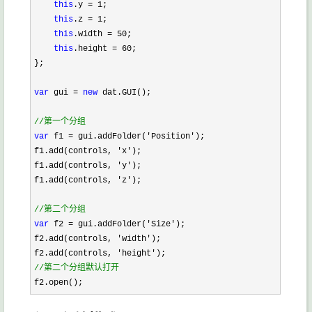
this
.y = 1
;

this
.z = 1
;

this
.width = 50
;

this
.height = 60
;

};

var
 gui = 
new
 dat.GUI();

//
第一个分组
var
 f1 = gui.addFolder('Position'
);

f1.add(controls, 
'x'
);

f1.add(controls, 
'y'
);

f1.add(controls, 
'z'
);

//
第二个分组
var
 f2 = gui.addFolder('Size'
);

f2.add(controls, 
'width'
);

f2.add(controls, 
'height'
//
第二个分组默认打开
f2.open();