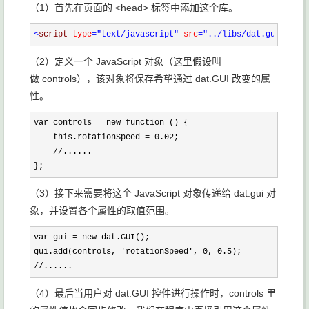
（1）首先在页面的 <head> 标签中添加这个库。
<
script 
type
="text/javascript"
 src
="../libs/dat.gui.js"
><
（2）定义一个 JavaScript 对象（这里假设叫
做 controls），该对象将保存希望通过 dat.GUI 改变的属
性。
var controls = new function () {

    this.rotationSpeed = 0.02;

    //......

};
（3）接下来需要将这个 JavaScript 对象传递给 dat.gui 对
象，并设置各个属性的取值范围。
var gui = new dat.GUI();

gui.add(controls, 'rotationSpeed', 0, 0.5);

//......
（4）最后当用户对 dat.GUI 控件进行操作时，controls 里