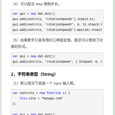
（4）可以配合 step 限制步长。
var
 gui = 
new
 dat.GUI();

gui.add(controls, 
'rotationSpeedX').step(0.5
);

gui.add(controls, 
'rotationSpeedY', 0, 3).step(0.5
);

gui.add(controls, 
'rotationSpeedZ').max(10).step(0.5);
（5）如果数字只是有限的几种固定值，那还可以使用下拉
框的形式。
var
 gui = 
new
 dat.GUI();

gui.add(controls, 
'rotationSpeed', { Stopped: 0, Slow: 0.
2，字符串类型（String）
（1）默认情况下就是一个 input 输入框。
var
 controls = 
new
function
 () {

this
.site = "hangge.com"
};

var
 gui = 
new
 dat.GUI();
