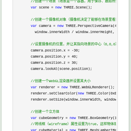
//
创建一个场景（场景是一个容器，用于保存、跟踪所要渲染的
var
 scene 
=
new
 THREE.Scene();

//
创建一个摄像机对象（摄像机决定了能够在场景里看到什么）
var
 camera 
=
new
 THREE.PerspectiveCamera(
45
,

          window.innerWidth 
/
 window.innerHeight, 
0.1
, 
10
//
设置摄像机的位置，并让其指向场景的中心（0,0,0）
        camera.position.x 
=
-
30
;

        camera.position.y 
=
40
;

        camera.position.z 
=
30
;

        camera.lookAt(scene.position);

//
创建一个WebGL渲染器并设置其大小
var
 renderer 
=
new
 THREE.WebGLRenderer();

        renderer.setClearColor(
new
 THREE.Color(
0xEEEEEE
))
        renderer.setSize(window.innerWidth, window.innerH
//
创建一个立方体
var
 cubeGeometry 
=
new
 THREE.BoxGeometry(
10
, 
10
, 
//
将线框（wireframe）属性设置为true，这样物体就不会
var
 cubeMaterial 
=
new
 THREE.MeshLambertMaterial(