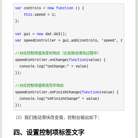
var
 controls = 
new
function
 () {

this
.speed = 1
;

};

var
 gui = 
new
var
 speedController = gui.add(controls, 'speed', 0, 5
);

//
对应控制项值改变时响应（比如拖动滑块过程中）
speedController.onChange(
function
(value) {

  console.log(
"onChange:" +
 value)

});

//
对应控制项值修改完毕响应
speedController.onFinishChange(
function
(value) {

  console.log(
"onFinishChange" +
 value)

});
（2）我们拖动滑块改变值，控制台输出如下：
四、设置控制项标签文字