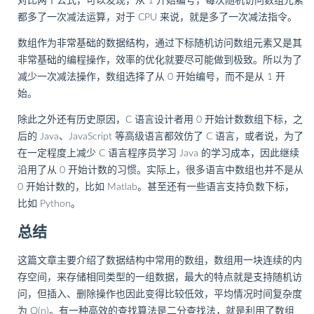
对比两个公式，可以发现，从 1 开始编号，每次随机访问数组元素
都多了一次减法运算，对于 CPU 来说，就是多了一次减法指令。
数组作为非常基础的数据结构，通过下标随机访问数组元素又是其
非常基础的编程操作，效率的优化就要尽可能做到极致。所以为了
减少一次减法操作，数组选择了从 0 开始编号，而不是从 1 开
始。
除此之外还有历史原因，C 语言设计者用 0 开始计数数组下标，之
后的 Java、JavaScript 等高级语言都效仿了 C 语言，或者说，为了
在一定程度上减少 C 语言程序员学习 Java 的学习成本，因此继续
沿用了从 0 开始计数的习惯。实际上，很多语言中数组也并不是从
0 开始计数的，比如 Matlab。甚至还有一些语言支持负数下标，
比如 Python。
总结
这篇文章主要介绍了数据结构中常用的数组，数组用一块连续的内
存空间，来存储相同类型的一组数据，最大的特点就是支持随机访
问，但插入、删除操作也因此变得比较低效，平均情况时间复杂度
为 O(n)。有一种高效的查找算法是二分查找法，就是利用了数组