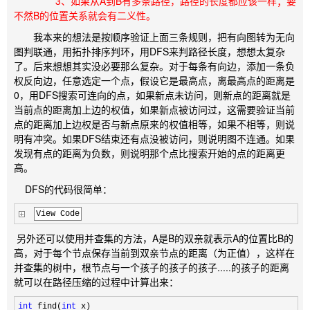
3、如果从A到B有多条路径，路径的长度都应该一样；要
不然B的位置关系就会有二义性。
我本来的想法是按顺序验证上面三条规则，把有向图转为无向
图判联通，用拓扑排序判环，用DFS来判路径长度，想想太复杂
了。后来想想其实没必要那么复杂。对于每条有向边，添加一条负
权反向边，任意选定一个点，假设它是最高点，离最高点的距离是
0，用DFS搜索可连向的点，如果新点未访问，则新点的距离就是
当前点的距离加上边的权值，如果新点被访问过，这需要验证当前
点的距离加上边权是否与新点原来的权值相等，如果不相等，则说
明有冲突。如果DFS结束还有点没被访问，则说明图不连通。如果
发现有点的距离为负数，则说明那个点比搜索开始的点的距离更
高。
DFS的代码很简单：
View Code
另外还可以使用并查集的方法，A是B的双亲就表示A的位置比B的
高，对于每个节点保存当前到双亲节点的距离（为正值），这样在
并查集的树中，根节点与一个孩子的孩子的孩子.....的孩子的距离
就可以在路径压缩的过程中计算出来：
int
 find(
int
 x)
