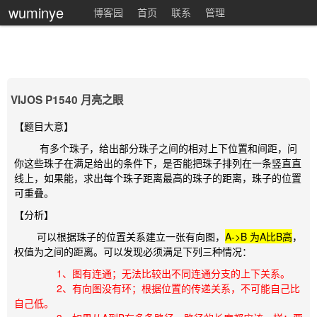
wuminye
博客园
首页
联系
管理
VIJOS P1540 月亮之眼
【题目大意】
有多个珠子，给出部分珠子之间的相对上下位置和间距，问
你这些珠子在满足给出的条件下，是否能把珠子排列在一条竖直直
线上，如果能，求出每个珠子距离最高的珠子的距离，珠子的位置
可重叠。
【分析】
可以根据珠子的位置关系建立一张有向图，
A->B 为A比B高
，
权值为之间的距离。可以发现必须满足下列三种情况：
1、图有连通；无法比较出不同连通分支的上下关系。
2、有向图没有环；根据位置的传递关系，不可能自己比
自己低。