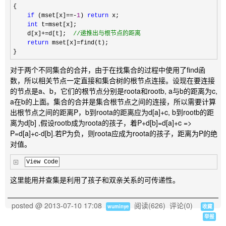
{

if
 (mset[x]==-
1
) 
return
 x;

int
 t=
mset[x];

    d[x]
+=d[t];  
//
递推出与根节点的距离
return
 mset[x]=
find(t);

}
对于两个不同集合的合并，由于在找集合的过程中使用了find函
数，所以相关节点一定直接和集合树的根节点连接。设现在要连接
的节点是a、b，它们的根节点分别是roota和rootb, a与b的距离为c,
a在b的上面。集合的合并是集合根节点之间的连接，所以需要计算
出根节点之间的距离P，b到roota的距离应为d[a]+c, b到rootb的距
离为d[b] ,假设rootb成为roota的孩子，着P+d[b]=d[a]+c =>
P=d[a]+c-d[b].若P为负，则roota应成为roota的孩子，距离为P的绝
对值。
View Code
这里能用并查集是利用了孩子和双亲关系的可传递性。
posted @
2013-07-10 17:08
阅读(
626
) 评论(
0
)
wuminye
收藏
举报