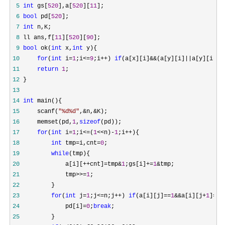
 5
int
 gs[
520
],a[
520
][
11
 6
bool
 pd[
520
 7
int
 8
 ll ans,f[
11
][
520
][
90
 9
bool
 ok(
int
 x,
int
10
for
(
int
 i=
1
;i<=
9
;i++) 
if
(a[x][i]&&(a[y][i]||a[y][i-
1
]
11
return
1
12
13
14
int
15
     scanf(
"
%d%d
"
,&n,&
16
     memset(pd,
1
,
sizeof
17
for
(
int
 i=
1
;i<=(
1
<<n)-
1
;i++
18
int
 tmp=i,cnt=
0
19
while
20
             a[i][++cnt]=tmp&
1
;gs[i]+=
1
&
21
             tmp>>=
1
22
23
for
(
int
 j=
1
;j<=n;j++) 
if
(a[i][j]==
1
&&a[i][j+
1
]==
1
24
             pd[i]=
0
;
break
25