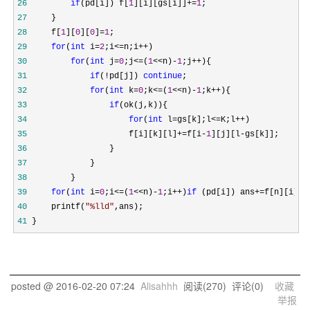
26
if
(pd[i]) f[
1
][i][gs[i]]+=
1
27
28
     f[
1
][
0
][
0
]=
1
29
for
(
int
 i=
2
;i<=n;i++
30
for
(
int
 j=
0
;j<=(
1
<<n)-
1
;j++
31
if
(!pd[j]) 
continue
32
for
(
int
 k=
0
;k<=(
1
<<n)-
1
;k++
33
if
34
for
(
int
 l=gs[k];l<=K;l++
35
                     f[i][k][l]+=f[i-
1
][j][l-
36
37
38
39
for
(
int
 i=
0
;i<=(
1
<<n)-
1
;i++)
if
 (pd[i]) ans+=
40
     printf(
"
%lld
"
41
 } 
posted @
2016-02-20 07:24
Alisahhh
阅读(
270
) 评论(
0
)
收藏
举报