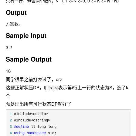
只有一行，包含两个数N，K （ 1 <=N <=9, 0 <= K <= N * N）
Output
方案数。
Sample Input
3 2
Sample Output
16
同学很早之前打表过了，orz
这题正解状压DP，f[i][s][k]表示第i行上一行的状态为S，选了k
个
预处理出所有可行状态DP就好了
 1
 2
 3
#define
 4
using
namespace