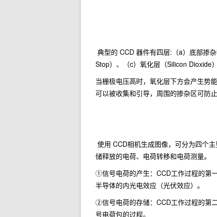
典型的 CCD 器件有四层:（a）底部掺杂硼的硅
Stop）、（c）氧化层（Silicon Dioxide
当栅极电压高时，氧化层下方会产生势能阱（
可以被收集和引导，周围的掺杂区可防
使用 CCD相机生成图像，可分为四个
储释放的电荷、电荷转移和电荷测量。
①信号电荷的产生：CCD工作过程的第
半导体的内光电效应（光伏效应）。
②信号电荷的存储：CCD工作过程的第
号电荷包的过程。