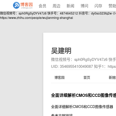
会员
周边
新闻
博问
闪存
赞
微信视频号：sph0RgSyDYV47z6 快手号：4874645212 抖音号：dy0so323fq2w 小红书号：95
https://www.zhihu.com/people/wujianming-shanghai
吴建明
微信视频号：sph0RgSyDYV47z6 快手号：
UID: 3546955410049087 知乎1：https:/
博客园
首页
新随
全面详细解析CMOS和CCD图像传
全面详细解析CMOS和CCD图像传感器
参考文献链接