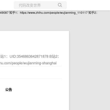
知乎1：https://www.zhihu.com/people/wujianming_110117 知乎2：
所有博客
当前博客
1：UID:3546863642871878 B站2：
.com/people/wujianming-shanghai
公告