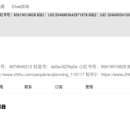
助商
Chat2DB
619019828 B站1：UID:3546863642871878 B站2：UID: 3546955410049087 
4874645212 抖音号：dy0so323fq2w 小红书号：95619019828 B站
/www.zhihu.com/people/wujianming_110117 知乎2：https://www.zhihu
笔
联系
订阅
管理
感器