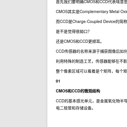
首先我们要明确CMOS和CCD代表啥意
CMOS其实是Complementary Meta
而CCD是Charge-Coupled Devi
是不是觉得很拗口？
还是CMOS和CCD更顺耳。
CCD传感器的名称来源于捕获图像后如
利用特殊的制造工艺，传感器能够在不
整个像素区域可以看着是个矩阵，每个
01
CMOS
和CCD的微观结构
CCD的基本感光单元，是金属氧化物半导体电容器（M
电二极管和存储设备。