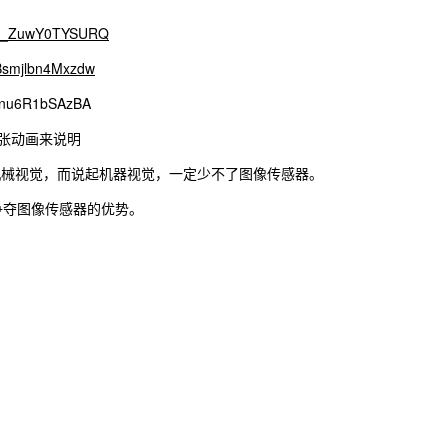
GKw_ZuwY0TYSURQ
nBsmjlbn4Mxzdw
M8snu6R1bSAzBA
9张动画来说明
机械视觉，而说起机器视觉，一定少不了图像传感器。
争夺图像传感器的优势。