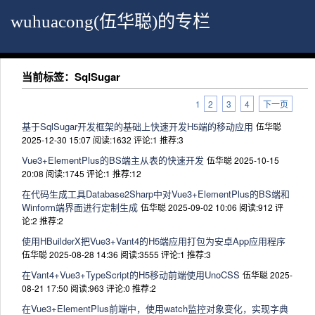
wuhuacong(伍华聪)的专栏
当前标签：SqlSugar
1
2
3
4
下一页
基于SqlSugar开发框架的基础上快速开发H5端的移动应用
伍华聪
2025-12-30 15:07
阅读:1632
评论:1
推荐:3
Vue3+ElementPlus的BS端主从表的快速开发
伍华聪 2025-10-15
20:08
阅读:1745
评论:1
推荐:12
在代码生成工具Database2Sharp中对Vue3+ElementPlus的BS端和
Winform端界面进行定制生成
伍华聪 2025-09-02 10:06
阅读:912
评
论:2
推荐:2
使用HBuilderX把Vue3+Vant4的H5端应用打包为安卓App应用程序
伍华聪 2025-08-28 14:36
阅读:3555
评论:1
推荐:3
在Vant4+Vue3+TypeScript的H5移动前端使用UnoCSS
伍华聪 2025-
08-21 17:50
阅读:963
评论:0
推荐:2
在Vue3+ElementPlus前端中，使用watch监控对象变化，实现字典