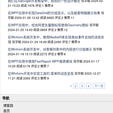
我们在SqlSugar开发框架中，用到的一些设计模式
伍华聪 2024-02-
21 15:23
阅读:1976
评论:1
推荐:8
在WPF应用中实现DataGrid的分组显示，以及嵌套明细展示效果
伍
华聪 2024-01-26 12:42
阅读:6665
评论:2
推荐:11
在WPF应用中，结合阿里矢量图标库使用Geometry图标
伍华聪
2024-01-25 14:43
阅读:3859
评论:2
推荐:12
在Winform系统开发中，使用MediatR来实现类似事件总线的消息处
理
伍华聪 2024-01-24 16:49
阅读:2490
评论:7
推荐:9
在Winform系统开发中，对表格列表中的内容进行分组展示
伍华聪
2024-01-18 13:13
阅读:2272
评论:2
推荐:6
在WPF应用中使用FastReport.WPF报表模块
伍华聪 2024-01-17
10:25
阅读:5176
评论:2
推荐:7
在WInform开发中实现工具栏/菜单的动态呈现
伍华聪 2023-12-27
11:21
阅读:3393
评论:3
推荐:9
1
2
3
4
下一页
导航
博客园
首页