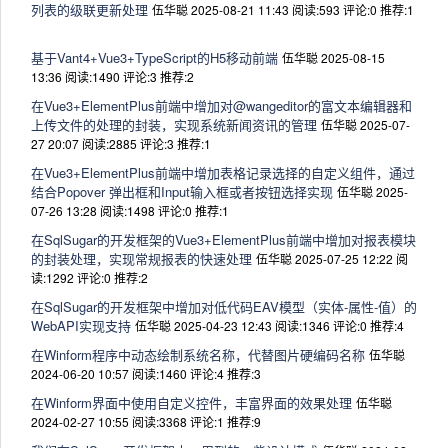
列表的级联更新处理
伍华聪 2025-08-21 11:43
阅读:593
评论:0
推荐:1
基于Vant4+Vue3+TypeScript的H5移动前端
伍华聪 2025-08-15
13:36
阅读:1490
评论:3
推荐:2
在Vue3+ElementPlus前端中增加对@wangeditor的富文本编辑器和
上传文件的处理的封装，实现系统新闻资讯的管理
伍华聪 2025-07-
27 20:07
阅读:2885
评论:3
推荐:1
在Vue3+ElementPlus前端中增加表格记录选择的自定义组件，通过
结合Popover 弹出框和Input输入框或者按钮选择实现
伍华聪 2025-
07-26 13:28
阅读:1498
评论:0
推荐:1
在SqlSugar的开发框架的Vue3+ElementPlus前端中增加对报表模块
的封装处理，实现常规报表的快速处理
伍华聪 2025-07-25 12:22
阅
读:1292
评论:0
推荐:2
在SqlSugar的开发框架中增加对低代码EAV模型（实体-属性-值）的
WebAPI实现支持
伍华聪 2025-04-23 12:43
阅读:1346
评论:0
推荐:4
在Winform程序中动态绘制系统名称，代替图片硬编码名称
伍华聪
2024-06-20 10:57
阅读:1460
评论:4
推荐:3
在Winform界面中使用自定义控件，丰富界面的效果处理
伍华聪
2024-02-27 10:55
阅读:3368
评论:1
推荐:9