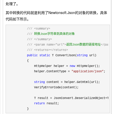
处理了。
其中转换的代码就是利用了Newtonsoft.Json的对象的转换，具体
代码如下所示。
///
<summary>
///
 转换Json字符串到具体的对象

///
</summary>
///
<param name="url">
返回Json数据的链接地址
</param
///
<returns></returns>
public
static
 T ConvertJson(
string
 url)

        {

            HttpHelper helper 
= 
new
 HttpHelper();

            helper.ContentType 
= 
"
application/json
"
;

string
 content =
 helper.GetHtml(url);

            VerifyErrorCode(content);

            T result 
= JsonConvert.DeserializeObject<T>
(c
return
 result;

        }