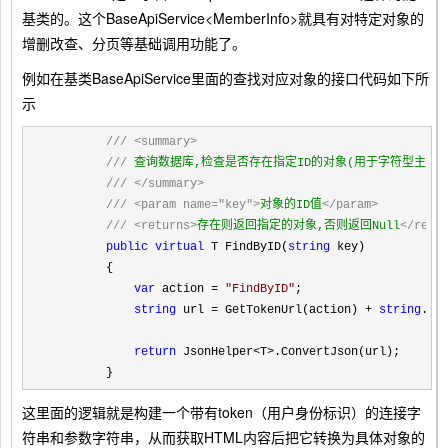
基类的。这个BaseApiService<MemberInfo>就具有对特定对象的
增删改查、分页等基础调用功能了。
例如在基类BaseApiService里面的查找对应对象的接口代码如下所
示
///
<summary>
///
 查询数据库,检查是否存在指定ID的对象(用于字符型主键)

///
</summary>
///
<param name="key">
对象的ID值
</param>
///
<returns>
存在则返回指定的对象,否则返回Null
</retu
public
virtual
 T FindByID(
string
 key)

        {

var
 action = 
"
FindByID
"
;

string
 url = GetTokenUrl(action) + 
string
.Fo
return
 JsonHelper<T>
.ConvertJson(url);

        }
这里面的逻辑就是构建一个带有token（用户身份标识）的连接字
符串和参数字符串，从而获取HTML内容后把它转换为具体对象的