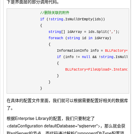
下是界面层的部分调用代码。
//
删除关联的附件
if
 (!
string
.IsNullOrEmpty(ids))

            {

string
[] idArray = ids.Split(
'
,
'
);

foreach
 (
string
 id 
in
 idArray)

                {

                    InformationInfo info 
=
 BLLFactory<In
if
 (info != 
null
 && !
string
.IsNullOrE
                    {

BLLFactory
<FileUpload>
.Instance.
                    }

                }

            }
在具体的配置文件里面，我们就可以根据需要配置好相关的数据库
了。
根据Enterprise Library的配置，我们只要制定了
<dataConfiguration defaultDatabase="sqlserver">，那么就会获
取sqlServer的节点，而代码通过解析ComponentDbType配置项，