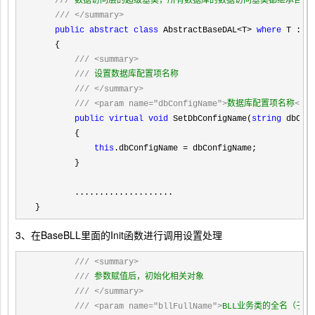
///
 数据访问层的超级基类，所有数据库的数据访问基类都继承自这个超级基类，包
///
</summary>
public
abstract
class
 AbstractBaseDAL<T> 
where
 T : B
    {

///
<summary>
///
 设置数据库配置项名称

///
</summary>
///
<param name="dbConfigName">
数据库配置项名称
</pa
public
virtual
void
 SetDbConfigName(
string
 dbConf
        {

this
.dbConfigName =
 dbConfigName;

        }
        ....................

}
3、在BaseBLL里面的Init函数进行调用设置处理
///
<summary>
///
 参数赋值后，初始化相关对象

///
</summary>
///
<param name="bllFullName">
BLL业务类的全名（子类必须