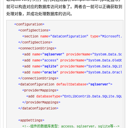
就可以构造对应的数据库访问对象了。两者合一就可以
正确
获取到
处理对象，并成功处理数据库的访问。
<
configuration
>
<
configSections
>
<
section 
name
="dataConfiguration"
 type
="Microsoft.Pr
</
configSections
>
<
connectionStrings
>
<
add 
name
="
sqlserver
"
 providerName
="System.Data.SqlC
<
add 
name
="access"
 providerName
="System.Data.OleDb"
 
<
add 
name
="
sqlite
"
 providerName
="System.Data.SQLite"
<
add 
name
="
oracle
"
 providerName
="System.Data.OracleC
</
connectionStrings
>
<
dataConfiguration 
defaultDatabase
="
sqlserver
"
>
<
providerMappings
>
<
add 
databaseType
="EntLibContrib.Data.SQLite.SQLit
</
providerMappings
>
</
dataConfiguration
>
<
appSettings
>
<!--
组件的数据库类型：access、sqlserver、sqlite等
-->