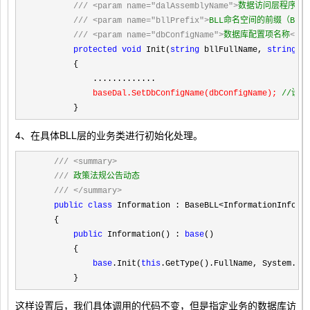
///
<param name="dalAssemblyName">
数据访问层程序集的清单
///
<param name="bllPrefix">
BLL命名空间的前缀（BLL.
///
<param name="dbConfigName">
数据库配置项名称
</pa
protected
void
 Init(
string
 bllFullName, 
string
 d
        {

            .............

baseDal.SetDbConfigName(dbConfigName); 
//
设置
        }
4、在具体
BLL层
的业务类进行初始化处理。
///
<summary>
///
 政策法规公告动态

///
</summary>
public
class
 Information : BaseBLL<InformationInfo>
    {

public
 Information() : 
base
()

        {

base
.Init(
this
.GetType().FullName, System.Re
        }
这样设置后，我们具体调用的代码不变，但是指定业务的数据库访