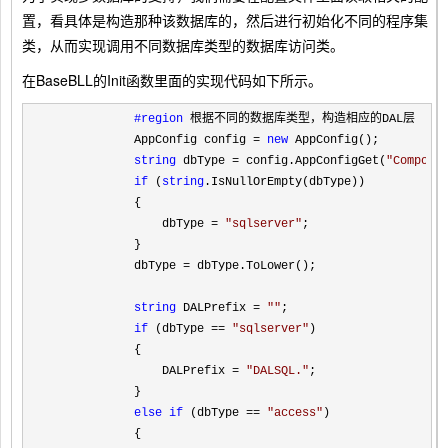
置，看具体是构造那种该数据库的，然后进行初始化不同的程序集
类，从而实现调用不同数据库类型的数据库访问类。
在BaseBLL的Init函数里面的实现代码如下所示。
#region
 根据不同的数据库类型，构造相应的DAL层
            AppConfig config 
= 
new
 AppConfig();

string
 dbType = config.AppConfigGet(
"
Compone
if
 (
string
.IsNullOrEmpty(dbType))

            {

                dbType 
= 
"
sqlserver
"
;

            }

            dbType 
=
 dbType.ToLower();

string
 DALPrefix = 
""
;

if
 (dbType == 
"
sqlserver
"
)

            {

                DALPrefix 
= 
"
DALSQL.
"
;

            }

else
if
 (dbType == 
"
access
"
)

            {
